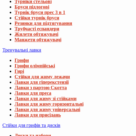
Турніки стельові
Бруси підлогові
Турнік бруси прес 3 в 1
Стійки турнік бруси
Резинки для підтягування
Трубчасті еспандери
Жилети обтяжувачі
Манжети обтяжувачі
Тренувальні лавки
Грифи
Грифи олімпійські
Гирі
Стійки для жиму лежачи
Лавки для гіперекстензії
Лавки з партою Скотта
Лавки для преса
Лавки для жиму зі стійками
Лавки для жиму горизонтальні
Лавки для жиму універсальні
Лавки для присідань
Стійки для грифів та дисків
Диски та набори