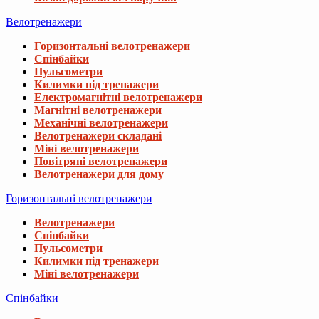
Велотренажери
Горизонтальні велотренажери
Спінбайки
Пульсометри
Килимки під тренажери
Електромагнітні велотренажери
Магнітні велотренажери
Механічні велотренажери
Велотренажери складані
Міні велотренажери
Повітряні велотренажери
Велотренажери для дому
Горизонтальні велотренажери
Велотренажери
Спінбайки
Пульсометри
Килимки під тренажери
Міні велотренажери
Спінбайки