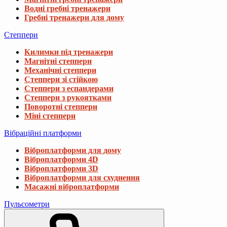
Водні гребні тренажери
Гребні тренажери для дому
Степпери
Килимки під тренажери
Магнітні степпери
Механічні степпери
Степпери зі стійкою
Степпери з еспандерами
Степпери з рукоятками
Поворотні степпери
Міні степпери
Вібраційні платформи
Віброплатформи для дому
Віброплатформи 4D
Віброплатформи 3D
Віброплатформи для схуднення
Масажні віброплатформи
Пульсометри