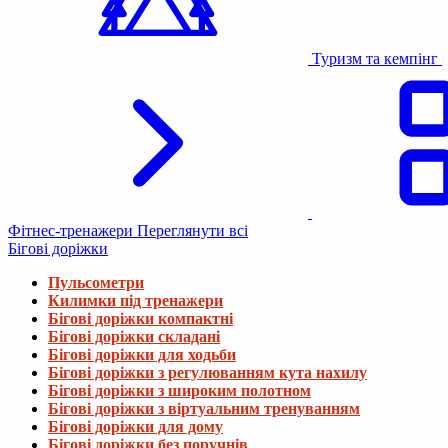
Туризм та кемпінг
Фітнес-тренажери
Переглянути всі
Бігові доріжки
Пульсометри
Килимки під тренажери
Бігові доріжки компактні
Бігові доріжки складані
Бігові доріжки для ходьби
Бігові доріжки з регулюванням кута нахилу
Бігові доріжки з широким полотном
Бігові доріжки з віртуальним тренуванням
Бігові доріжки для дому
Бігові доріжки без поручнів