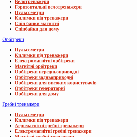
Велотренажери
Горизонтальні велотренажери
Пульсометри
Килимки під тренажери
Спін байки магнітні
Спінбайки для дому
Орбітреки
Пульсометри
Килимки під тренажери
Електромагнітні орбітреки
Магнітні орбітреки
Орбітреки передньоприводні
Орбітреки задньоприводні
Орбітреки для високих користувачів
Орбітреки генераторні
Орбітреки для дому
Гребні тренажери
Пульсометри
Килимки під тренажери
Аеромагнітні гребні тренажери
Електромагнітні гребні тренажери
Магнітні гребні тренажери