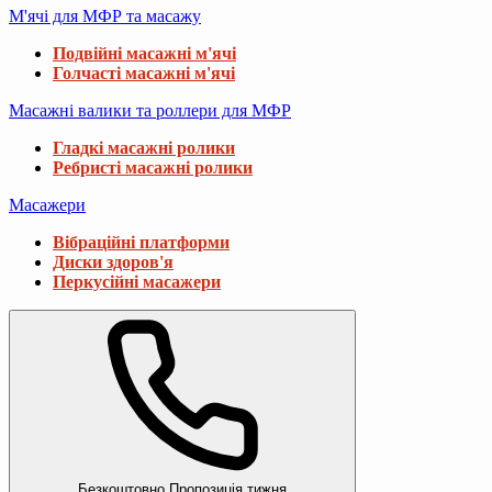
М'ячі для МФР та масажу
Подвійні масажні м'ячі
Голчасті масажні м'ячі
Масажні валики та роллери для МФР
Гладкі масажні ролики
Ребристі масажні ролики
Масажери
Вібраційні платформи
Диски здоров'я
Перкусійні масажери
Безкоштовно
Пропозиція тижня