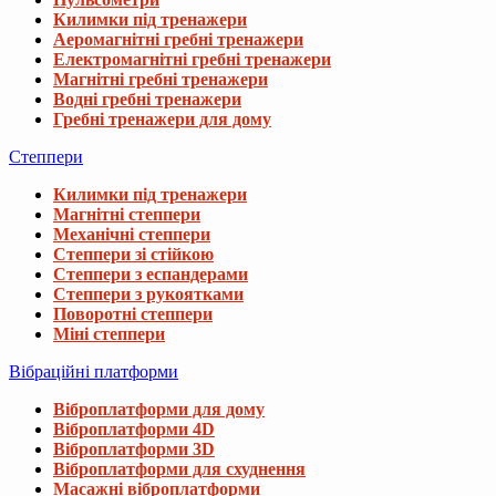
Килимки під тренажери
Аеромагнітні гребні тренажери
Електромагнітні гребні тренажери
Магнітні гребні тренажери
Водні гребні тренажери
Гребні тренажери для дому
Степпери
Килимки під тренажери
Магнітні степпери
Механічні степпери
Степпери зі стійкою
Степпери з еспандерами
Степпери з рукоятками
Поворотні степпери
Міні степпери
Вібраційні платформи
Віброплатформи для дому
Віброплатформи 4D
Віброплатформи 3D
Віброплатформи для схуднення
Масажні віброплатформи