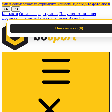
 в соцмережах та отримуйте кешбек!
Публікуйте фото або відео 
UK
RU
Контакти
Оплата і кредитування
Популярні запитання
Доставка
Співпраця
Гарантія та сервіс
Акції
Блог
Показати усі (
0
)