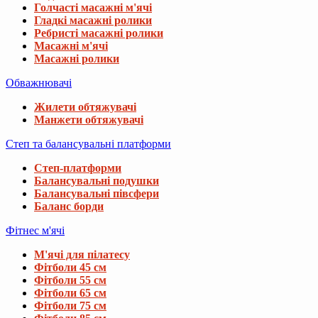
Голчасті масажні м'ячі
Гладкі масажні ролики
Ребристі масажні ролики
Масажні м'ячі
Масажні ролики
Обважнювачі
Жилети обтяжувачі
Манжети обтяжувачі
Степ та балансувальні платформи
Степ-платформи
Балансувальні подушки
Балансувальні півсфери
Баланс борди
Фітнес м'ячі
М'ячі для пілатесу
Фітболи 45 см
Фітболи 55 см
Фітболи 65 см
Фітболи 75 см