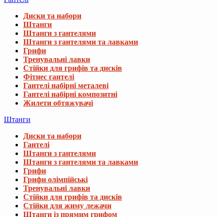
Диски та набори
Штанги
Штанги з гантелями
Штанги з гантелями та лавками
Грифи
Тренувальні лавки
Стійки для грифів та дисків
Фітнес гантелі
Гантелі набірні металеві
Гантелі набірні композитні
Жилети обтяжувачі
Штанги
Диски та набори
Гантелі
Штанги з гантелями
Штанги з гантелями та лавками
Грифи
Грифи олімпійські
Тренувальні лавки
Стійки для грифів та дисків
Стійки для жиму лежачи
Штанги із прямим грифом