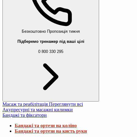
Безкоштовно
Пропозиція тижня
Підберемо тренажер під ваші цілі
0 800 330 295
Масаж та реабілітація
Переглянути всі
Акупресурні та масажні килимки
Бандажі та фіксатори
Бандажі та ортези на коліно
Бандажі та ортези на кисть руки