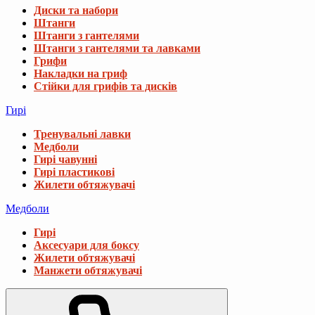
Диски та набори
Штанги
Штанги з гантелями
Штанги з гантелями та лавками
Грифи
Накладки на гриф
Стійки для грифів та дисків
Гирі
Тренувальні лавки
Медболи
Гирі чавунні
Гирі пластикові
Жилети обтяжувачі
Медболи
Гирі
Аксесуари для боксу
Жилети обтяжувачі
Манжети обтяжувачі