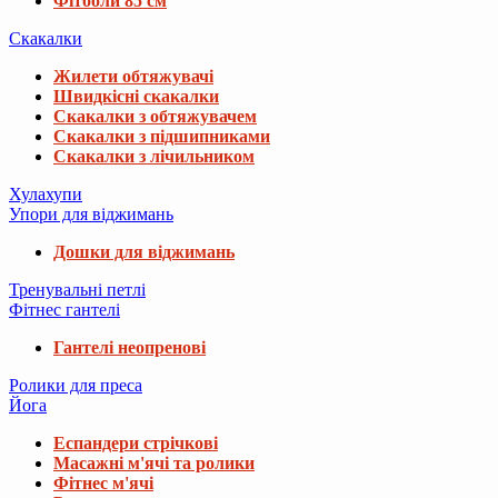
Фітболи 85 см
Скакалки
Жилети обтяжувачі
Швидкісні скакалки
Скакалки з обтяжувачем
Скакалки з підшипниками
Скакалки з лічильником
Хулахупи
Упори для віджимань
Дошки для віджимань
Тренувальні петлі
Фітнес гантелі
Гантелі неопренові
Ролики для преса
Йога
Еспандери стрічкові
Масажні м'ячі та ролики
Фітнес м'ячі