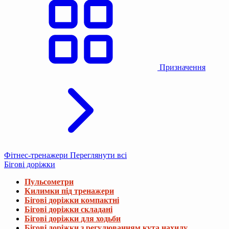
Призначення
Фітнес-тренажери
Переглянути всі
Бігові доріжки
Пульсометри
Килимки під тренажери
Бігові доріжки компактні
Бігові доріжки складані
Бігові доріжки для ходьби
Бігові доріжки з регулюванням кута нахилу