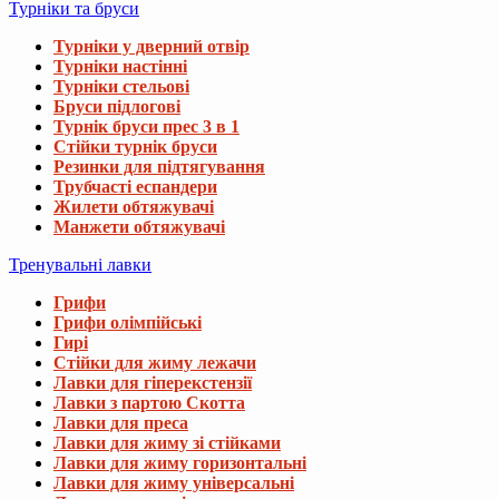
Турніки та бруси
Турніки у дверний отвір
Турніки настінні
Турніки стельові
Бруси підлогові
Турнік бруси прес 3 в 1
Стійки турнік бруси
Резинки для підтягування
Трубчасті еспандери
Жилети обтяжувачі
Манжети обтяжувачі
Тренувальні лавки
Грифи
Грифи олімпійські
Гирі
Стійки для жиму лежачи
Лавки для гіперекстензії
Лавки з партою Скотта
Лавки для преса
Лавки для жиму зі стійками
Лавки для жиму горизонтальні
Лавки для жиму універсальні