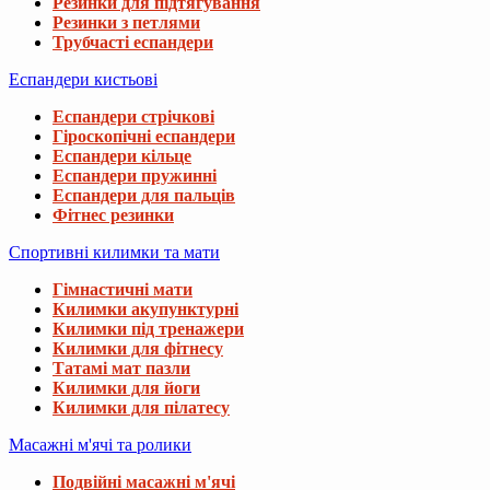
Резинки для підтягування
Резинки з петлями
Трубчасті еспандери
Еспандери кистьові
Еспандери стрічкові
Гіроскопічні еспандери
Еспандери кільце
Еспандери пружинні
Еспандери для пальців
Фітнес резинки
Спортивні килимки та мати
Гімнастичні мати
Килимки акупунктурні
Килимки під тренажери
Килимки для фітнесу
Татамі мат пазли
Килимки для йоги
Килимки для пілатесу
Масажні м'ячі та ролики
Подвійні масажні м'ячі