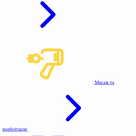
Масаж та
реабілітація