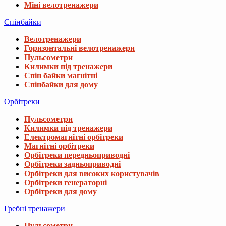
Міні велотренажери
Спінбайки
Велотренажери
Горизонтальні велотренажери
Пульсометри
Килимки під тренажери
Спін байки магнітні
Спінбайки для дому
Орбітреки
Пульсометри
Килимки під тренажери
Електромагнітні орбітреки
Магнітні орбітреки
Орбітреки передньоприводні
Орбітреки задньоприводні
Орбітреки для високих користувачів
Орбітреки генераторні
Орбітреки для дому
Гребні тренажери
Пульсометри