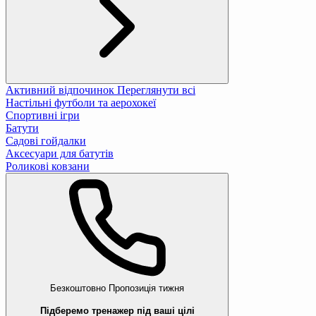
Активний відпочинок
Переглянути всі
Настільні футболи та аерохокеї
Спортивні ігри
Батути
Садові гойдалки
Аксесуари для батутів
Роликові ковзани
Безкоштовно
Пропозиція тижня
Підберемо тренажер під ваші цілі