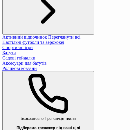
Активний відпочинок
Переглянути всі
Настільні футболи та аерохокеї
Спортивні ігри
Батути
Садові гойдалки
Аксесуари для батутів
Роликові ковзани
Безкоштовно
Пропозиція тижня
Підберемо тренажер під ваші цілі