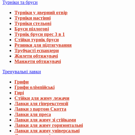
Турніки та бруси
Турніки у дверний отвір
Турніки настінні
Турніки стельові
Бруси підлогові
Турнік бруси прес 3 в 1
Стійки турнік бруси
Резинки для підтягування
Трубчасті еспандери
Жилети обтяжувачі
Манжети обтяжувачі
Тренувальні лавки
Грифи
Грифи олімпійські
Гирі
Стійки для жиму лежачи
Лавки для гіперекстензії
Лавки з партою Скотта
Лавки для преса
Лавки для жиму зі стійками
Лавки для жиму горизонтальні
Лавки для жиму універсальні