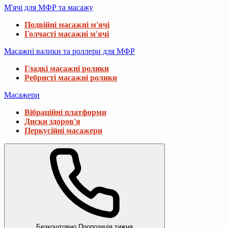
М'ячі для МФР та масажу
Подвійні масажні м'ячі
Голчасті масажні м'ячі
Масажні валики та роллери для МФР
Гладкі масажні ролики
Ребристі масажні ролики
Масажери
Вібраційні платформи
Диски здоров'я
Перкусійні масажери
Безкоштовно
Пропозиція тижня