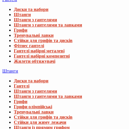
Диски та набори
Штанги
Штанги з гантелями
Штанги з гантелями та лавками
Грифи
Тренувальні лавки
Стійки для грифів та дисків
Фітнес гантелі
Гантелі набірні металеві
Гантелі набірні композитні
Жилети обтяжувачі
Штанги
Диски та набори
Гантелі
Штанги з гантелями
Штанги з гантелями та лавками
Грифи
Грифи олімпійські
Тренувальні лавки
Стійки для грифів та дисків
Стійки для жиму лежачи
Штанги із прямим грифом