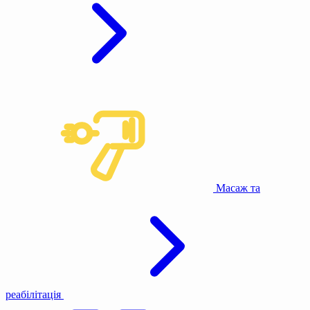
Масаж та
реабілітація