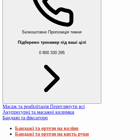
Безкоштовно
Пропозиція тижня
Підберемо тренажер під ваші цілі
0 800 330 295
Масаж та реабілітація
Переглянути всі
Акупресурні та масажні килимки
Бандажі та фіксатори
Бандажі та ортези на коліно
Бандажі та ортези на кисть руки