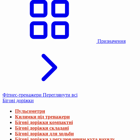
Призначення
Фітнес-тренажери
Переглянути всі
Бігові доріжки
Пульсометри
Килимки під тренажери
Бігові доріжки компактні
Бігові доріжки складані
Бігові доріжки для ходьби
Бігові доріжки з регулюванням кута нахилу