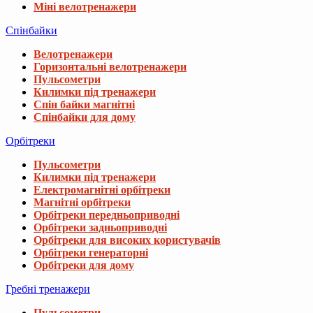
Міні велотренажери
Спінбайки
Велотренажери
Горизонтальні велотренажери
Пульсометри
Килимки під тренажери
Спін байки магнітні
Спінбайки для дому
Орбітреки
Пульсометри
Килимки під тренажери
Електромагнітні орбітреки
Магнітні орбітреки
Орбітреки передньоприводні
Орбітреки задньоприводні
Орбітреки для високих користувачів
Орбітреки генераторні
Орбітреки для дому
Гребні тренажери
Пульсометри