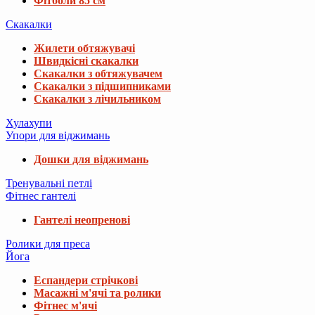
Фітболи 85 см
Скакалки
Жилети обтяжувачі
Швидкісні скакалки
Скакалки з обтяжувачем
Скакалки з підшипниками
Скакалки з лічильником
Хулахупи
Упори для віджимань
Дошки для віджимань
Тренувальні петлі
Фітнес гантелі
Гантелі неопренові
Ролики для преса
Йога
Еспандери стрічкові
Масажні м'ячі та ролики
Фітнес м'ячі