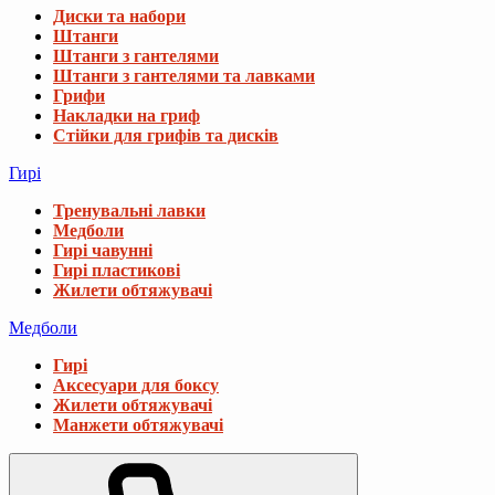
Диски та набори
Штанги
Штанги з гантелями
Штанги з гантелями та лавками
Грифи
Накладки на гриф
Стійки для грифів та дисків
Гирі
Тренувальні лавки
Медболи
Гирі чавунні
Гирі пластикові
Жилети обтяжувачі
Медболи
Гирі
Аксесуари для боксу
Жилети обтяжувачі
Манжети обтяжувачі