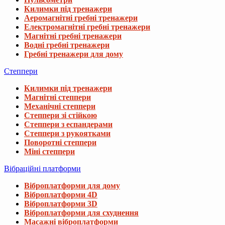
Килимки під тренажери
Аеромагнітні гребні тренажери
Електромагнітні гребні тренажери
Магнітні гребні тренажери
Водні гребні тренажери
Гребні тренажери для дому
Степпери
Килимки під тренажери
Магнітні степпери
Механічні степпери
Степпери зі стійкою
Степпери з еспандерами
Степпери з рукоятками
Поворотні степпери
Міні степпери
Вібраційні платформи
Віброплатформи для дому
Віброплатформи 4D
Віброплатформи 3D
Віброплатформи для схуднення
Масажні віброплатформи