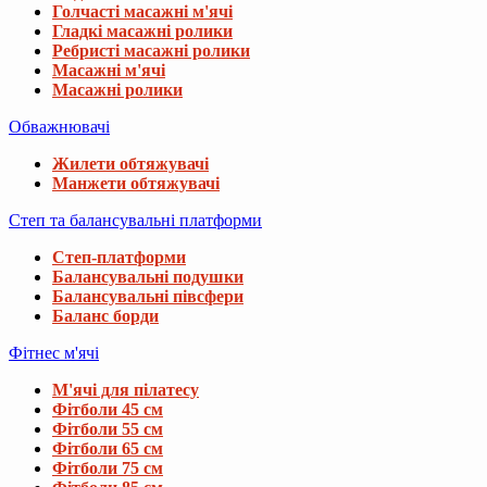
Голчасті масажні м'ячі
Гладкі масажні ролики
Ребристі масажні ролики
Масажні м'ячі
Масажні ролики
Обважнювачі
Жилети обтяжувачі
Манжети обтяжувачі
Степ та балансувальні платформи
Степ-платформи
Балансувальні подушки
Балансувальні півсфери
Баланс борди
Фітнес м'ячі
М'ячі для пілатесу
Фітболи 45 см
Фітболи 55 см
Фітболи 65 см
Фітболи 75 см