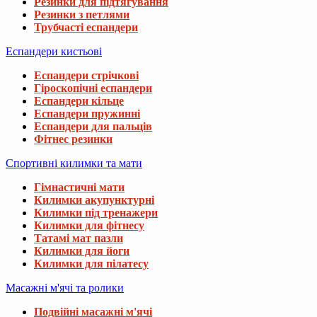
Резинки для підтягування
Резинки з петлями
Трубчасті еспандери
Еспандери кистьові
Еспандери стрічкові
Гіроскопічні еспандери
Еспандери кільце
Еспандери пружинні
Еспандери для пальців
Фітнес резинки
Спортивні килимки та мати
Гімнастичні мати
Килимки акупунктурні
Килимки під тренажери
Килимки для фітнесу
Татамі мат пазли
Килимки для йоги
Килимки для пілатесу
Масажні м'ячі та ролики
Подвійні масажні м'ячі