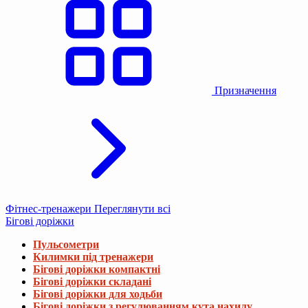
Призначення
Фітнес-тренажери
Переглянути всі
Бігові доріжки
Пульсометри
Килимки під тренажери
Бігові доріжки компактні
Бігові доріжки складані
Бігові доріжки для ходьби
Бігові доріжки з регулюванням кута нахилу