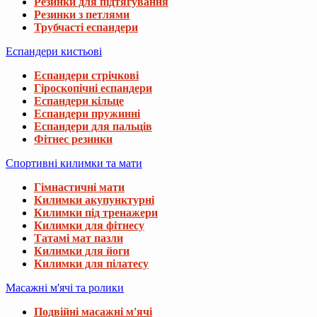
Резинки для підтягування
Резинки з петлями
Трубчасті еспандери
Еспандери кистьові
Еспандери стрічкові
Гіроскопічні еспандери
Еспандери кільце
Еспандери пружинні
Еспандери для пальців
Фітнес резинки
Спортивні килимки та мати
Гімнастичні мати
Килимки акупунктурні
Килимки під тренажери
Килимки для фітнесу
Татамі мат пазли
Килимки для йоги
Килимки для пілатесу
Масажні м'ячі та ролики
Подвійні масажні м'ячі