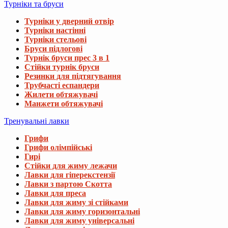
Турніки та бруси
Турніки у дверний отвір
Турніки настінні
Турніки стельові
Бруси підлогові
Турнік бруси прес 3 в 1
Стійки турнік бруси
Резинки для підтягування
Трубчасті еспандери
Жилети обтяжувачі
Манжети обтяжувачі
Тренувальні лавки
Грифи
Грифи олімпійські
Гирі
Стійки для жиму лежачи
Лавки для гіперекстензії
Лавки з партою Скотта
Лавки для преса
Лавки для жиму зі стійками
Лавки для жиму горизонтальні
Лавки для жиму універсальні