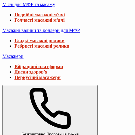
М'ячі для МФР та масажу
Подвійні масажні м'ячі
Голчасті масажні м'ячі
Масажні валики та роллери для МФР
Гладкі масажні ролики
Ребристі масажні ролики
Масажери
Вібраційні платформи
Диски здоров'я
Перкусійні масажери
Безкоштовно
Пропозиція тижня