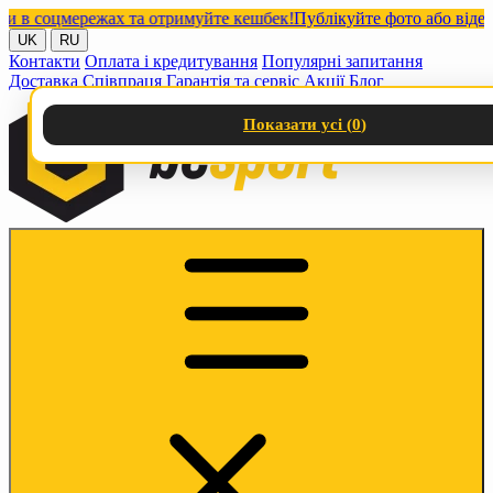
соцмережах та отримуйте кешбек!
Публікуйте фото або відео з на
UK
RU
Контакти
Оплата і кредитування
Популярні запитання
Доставка
Співпраця
Гарантія та сервіс
Акції
Блог
Показати усі (
0
)