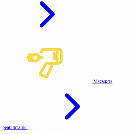
Масаж та
реабілітація