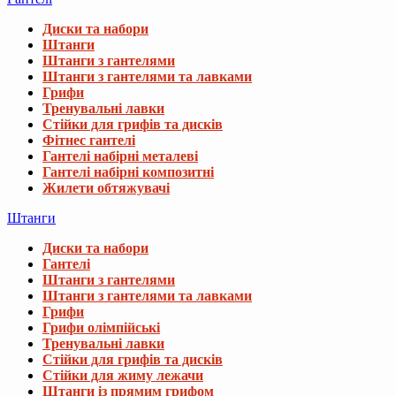
Диски та набори
Штанги
Штанги з гантелями
Штанги з гантелями та лавками
Грифи
Тренувальні лавки
Стійки для грифів та дисків
Фітнес гантелі
Гантелі набірні металеві
Гантелі набірні композитні
Жилети обтяжувачі
Штанги
Диски та набори
Гантелі
Штанги з гантелями
Штанги з гантелями та лавками
Грифи
Грифи олімпійські
Тренувальні лавки
Стійки для грифів та дисків
Стійки для жиму лежачи
Штанги із прямим грифом