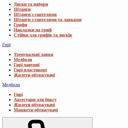
Диски та набори
Штанги
Штанги з гантелями
Штанги з гантелями та лавками
Грифи
Накладки на гриф
Стійки для грифів та дисків
Гирі
Тренувальні лавки
Медболи
Гирі чавунні
Гирі пластикові
Жилети обтяжувачі
Медболи
Гирі
Аксесуари для боксу
Жилети обтяжувачі
Манжети обтяжувачі