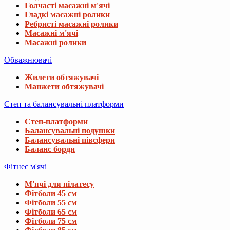
Голчасті масажні м'ячі
Гладкі масажні ролики
Ребристі масажні ролики
Масажні м'ячі
Масажні ролики
Обважнювачі
Жилети обтяжувачі
Манжети обтяжувачі
Степ та балансувальні платформи
Степ-платформи
Балансувальні подушки
Балансувальні півсфери
Баланс борди
Фітнес м'ячі
М'ячі для пілатесу
Фітболи 45 см
Фітболи 55 см
Фітболи 65 см
Фітболи 75 см