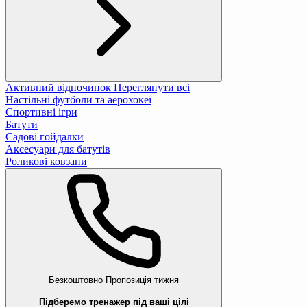
Активний відпочинок
Переглянути всі
Настільні футболи та аерохокеї
Спортивні ігри
Батути
Садові гойдалки
Аксесуари для батутів
Роликові ковзани
Безкоштовно
Пропозиція тижня
Підберемо тренажер під ваші цілі