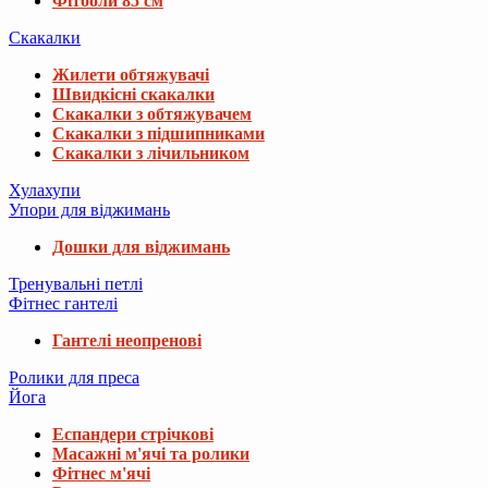
Фітболи 85 см
Скакалки
Жилети обтяжувачі
Швидкісні скакалки
Скакалки з обтяжувачем
Скакалки з підшипниками
Скакалки з лічильником
Хулахупи
Упори для віджимань
Дошки для віджимань
Тренувальні петлі
Фітнес гантелі
Гантелі неопренові
Ролики для преса
Йога
Еспандери стрічкові
Масажні м'ячі та ролики
Фітнес м'ячі