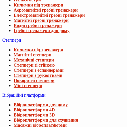
Килимки під тренажери
Аеромагнітні гребні тренажери
Електромагнітні гребні тренажери
Магнітні гребні тренажери
Водні гребні тренажери
Гребні тренажери для дому
Степпери
Килимки під тренажери
Магнітні степпери
Механічні степпери
Степпери зі стійкою
Степпери з еспандерами
Степпери з рукоятками
Поворотні степпери
Міні степпери
Вібраційні платформи
Віброплатформи для дому
Віброплатформи 4D
Віброплатформи 3D
Віброплатформи для схуднення
Масажні віброплатформи