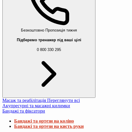
Безкоштовно
Пропозиція тижня
Підберемо тренажер під ваші цілі
0 800 330 295
Масаж та реабілітація
Переглянути всі
Акупресурні та масажні килимки
Бандажі та фіксатори
Бандажі та ортези на коліно
Бандажі та ортези на кисть руки