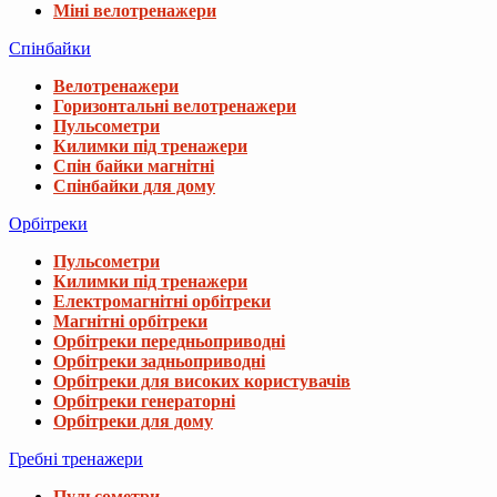
Міні велотренажери
Спінбайки
Велотренажери
Горизонтальні велотренажери
Пульсометри
Килимки під тренажери
Спін байки магнітні
Спінбайки для дому
Орбітреки
Пульсометри
Килимки під тренажери
Електромагнітні орбітреки
Магнітні орбітреки
Орбітреки передньоприводні
Орбітреки задньоприводні
Орбітреки для високих користувачів
Орбітреки генераторні
Орбітреки для дому
Гребні тренажери
Пульсометри