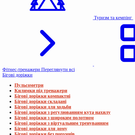
Туризм та кемпінг
Фітнес-тренажери
Переглянути всі
Бігові доріжки
Пульсометри
Килимки під тренажери
Бігові доріжки компактні
Бігові доріжки складані
Бігові доріжки для ходьби
Бігові доріжки з регулюванням кута нахилу
Бігові доріжки з широким полотном
Бігові доріжки з віртуальним тренуванням
Бігові доріжки для дому
Бігові доріжки без поручнів