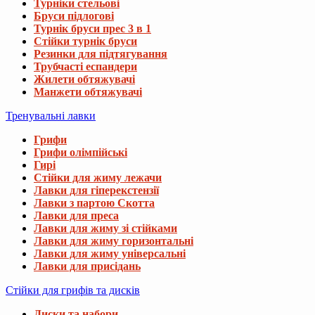
Турніки стельові
Бруси підлогові
Турнік бруси прес 3 в 1
Стійки турнік бруси
Резинки для підтягування
Трубчасті еспандери
Жилети обтяжувачі
Манжети обтяжувачі
Тренувальні лавки
Грифи
Грифи олімпійські
Гирі
Стійки для жиму лежачи
Лавки для гіперекстензії
Лавки з партою Скотта
Лавки для преса
Лавки для жиму зі стійками
Лавки для жиму горизонтальні
Лавки для жиму універсальні
Лавки для присідань
Стійки для грифів та дисків
Диски та набори