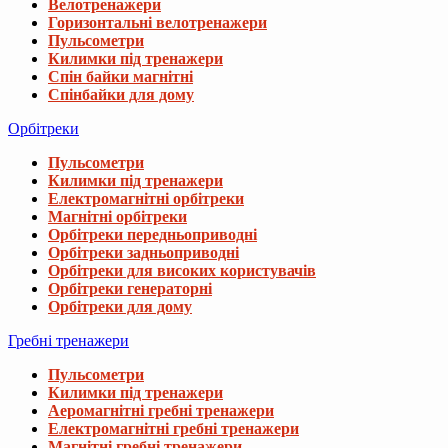
Велотренажери
Горизонтальні велотренажери
Пульсометри
Килимки під тренажери
Спін байки магнітні
Спінбайки для дому
Орбітреки
Пульсометри
Килимки під тренажери
Електромагнітні орбітреки
Магнітні орбітреки
Орбітреки передньоприводні
Орбітреки задньоприводні
Орбітреки для високих користувачів
Орбітреки генераторні
Орбітреки для дому
Гребні тренажери
Пульсометри
Килимки під тренажери
Аеромагнітні гребні тренажери
Електромагнітні гребні тренажери
Магнітні гребні тренажери