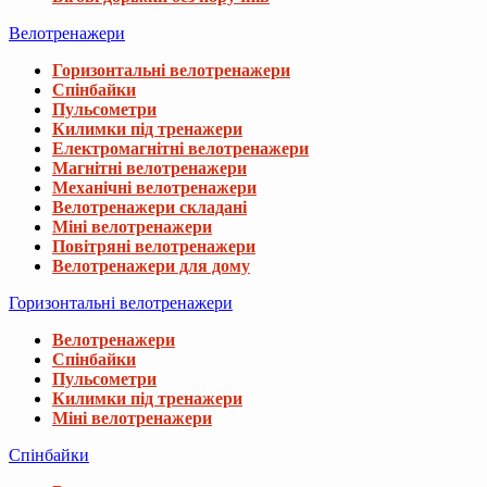
Велотренажери
Горизонтальні велотренажери
Спінбайки
Пульсометри
Килимки під тренажери
Електромагнітні велотренажери
Магнітні велотренажери
Механічні велотренажери
Велотренажери складані
Міні велотренажери
Повітряні велотренажери
Велотренажери для дому
Горизонтальні велотренажери
Велотренажери
Спінбайки
Пульсометри
Килимки під тренажери
Міні велотренажери
Спінбайки