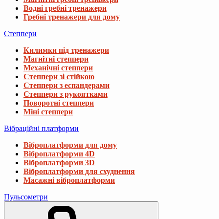
Водні гребні тренажери
Гребні тренажери для дому
Степпери
Килимки під тренажери
Магнітні степпери
Механічні степпери
Степпери зі стійкою
Степпери з еспандерами
Степпери з рукоятками
Поворотні степпери
Міні степпери
Вібраційні платформи
Віброплатформи для дому
Віброплатформи 4D
Віброплатформи 3D
Віброплатформи для схуднення
Масажні віброплатформи
Пульсометри