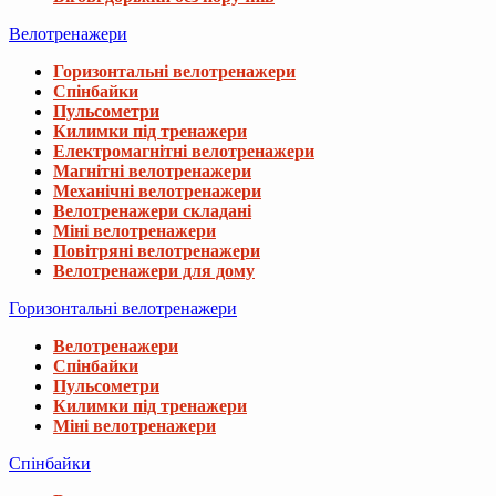
Велотренажери
Горизонтальні велотренажери
Спінбайки
Пульсометри
Килимки під тренажери
Електромагнітні велотренажери
Магнітні велотренажери
Механічні велотренажери
Велотренажери складані
Міні велотренажери
Повітряні велотренажери
Велотренажери для дому
Горизонтальні велотренажери
Велотренажери
Спінбайки
Пульсометри
Килимки під тренажери
Міні велотренажери
Спінбайки