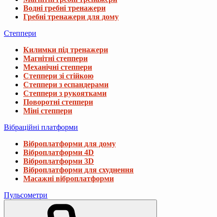
Водні гребні тренажери
Гребні тренажери для дому
Степпери
Килимки під тренажери
Магнітні степпери
Механічні степпери
Степпери зі стійкою
Степпери з еспандерами
Степпери з рукоятками
Поворотні степпери
Міні степпери
Вібраційні платформи
Віброплатформи для дому
Віброплатформи 4D
Віброплатформи 3D
Віброплатформи для схуднення
Масажні віброплатформи
Пульсометри