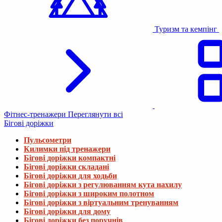
Туризм та кемпінг
Фітнес-тренажери
Переглянути всі
Бігові доріжки
Пульсометри
Килимки під тренажери
Бігові доріжки компактні
Бігові доріжки складані
Бігові доріжки для ходьби
Бігові доріжки з регулюванням кута нахилу
Бігові доріжки з широким полотном
Бігові доріжки з віртуальним тренуванням
Бігові доріжки для дому
Бігові доріжки без поручнів