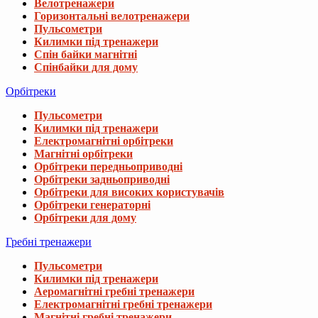
Велотренажери
Горизонтальні велотренажери
Пульсометри
Килимки під тренажери
Спін байки магнітні
Спінбайки для дому
Орбітреки
Пульсометри
Килимки під тренажери
Електромагнітні орбітреки
Магнітні орбітреки
Орбітреки передньоприводні
Орбітреки задньоприводні
Орбітреки для високих користувачів
Орбітреки генераторні
Орбітреки для дому
Гребні тренажери
Пульсометри
Килимки під тренажери
Аеромагнітні гребні тренажери
Електромагнітні гребні тренажери
Магнітні гребні тренажери