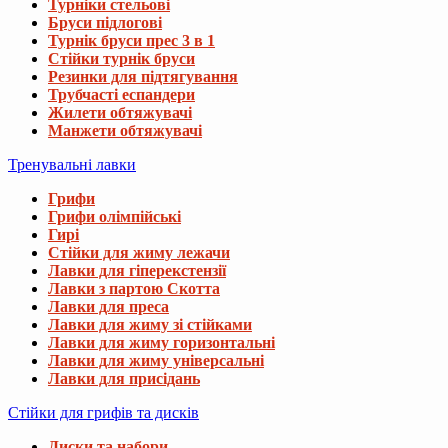
Турніки стельові
Бруси підлогові
Турнік бруси прес 3 в 1
Стійки турнік бруси
Резинки для підтягування
Трубчасті еспандери
Жилети обтяжувачі
Манжети обтяжувачі
Тренувальні лавки
Грифи
Грифи олімпійські
Гирі
Стійки для жиму лежачи
Лавки для гіперекстензії
Лавки з партою Скотта
Лавки для преса
Лавки для жиму зі стійками
Лавки для жиму горизонтальні
Лавки для жиму універсальні
Лавки для присідань
Стійки для грифів та дисків
Диски та набори