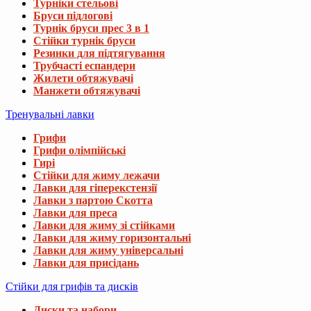
Турніки стельові
Бруси підлогові
Турнік бруси прес 3 в 1
Стійки турнік бруси
Резинки для підтягування
Трубчасті еспандери
Жилети обтяжувачі
Манжети обтяжувачі
Тренувальні лавки
Грифи
Грифи олімпійські
Гирі
Стійки для жиму лежачи
Лавки для гіперекстензії
Лавки з партою Скотта
Лавки для преса
Лавки для жиму зі стійками
Лавки для жиму горизонтальні
Лавки для жиму універсальні
Лавки для присідань
Стійки для грифів та дисків
Диски та набори