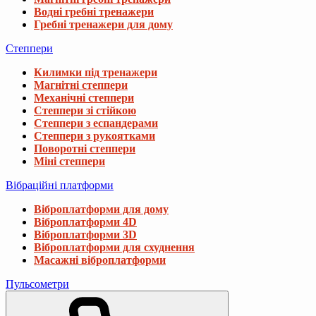
Водні гребні тренажери
Гребні тренажери для дому
Степпери
Килимки під тренажери
Магнітні степпери
Механічні степпери
Степпери зі стійкою
Степпери з еспандерами
Степпери з рукоятками
Поворотні степпери
Міні степпери
Вібраційні платформи
Віброплатформи для дому
Віброплатформи 4D
Віброплатформи 3D
Віброплатформи для схуднення
Масажні віброплатформи
Пульсометри