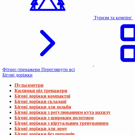
Туризм та кемпінг
Фітнес-тренажери
Переглянути всі
Бігові доріжки
Пульсометри
Килимки під тренажери
Бігові доріжки компактні
Бігові доріжки складані
Бігові доріжки для ходьби
Бігові доріжки з регулюванням кута нахилу
Бігові доріжки з широким полотном
Бігові доріжки з віртуальним тренуванням
Бігові доріжки для дому
Бігові доріжки без поручнів