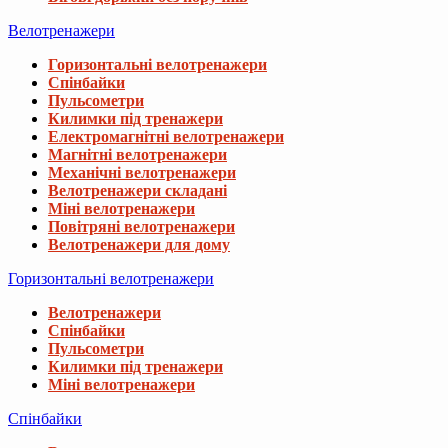
Велотренажери
Горизонтальні велотренажери
Спінбайки
Пульсометри
Килимки під тренажери
Електромагнітні велотренажери
Магнітні велотренажери
Механічні велотренажери
Велотренажери складані
Міні велотренажери
Повітряні велотренажери
Велотренажери для дому
Горизонтальні велотренажери
Велотренажери
Спінбайки
Пульсометри
Килимки під тренажери
Міні велотренажери
Спінбайки