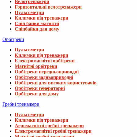
Велотренажери
Горизонтальні велотренажери
Пульсометри
Килимки під тренажери
Спін байки магнітні
Спінбайки для дому
Орбітреки
Пульсометри
Килимки під тренажери
Електромагнітні орбітреки
Магнітні орбітреки
Орбітреки передньоприводні
Орбітреки задньоприводні
Орбітреки для високих користувачів
Орбітреки генераторні
Орбітреки для дому
Гребні тренажери
Пульсометри
Килимки під тренажери
Аеромагнітні гребні тренажери
Електромагнітні гребні тренажери
Магнітні гребні тренажери