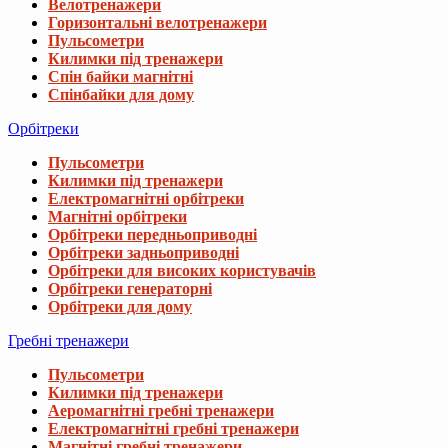
Велотренажери
Горизонтальні велотренажери
Пульсометри
Килимки під тренажери
Спін байки магнітні
Спінбайки для дому
Орбітреки
Пульсометри
Килимки під тренажери
Електромагнітні орбітреки
Магнітні орбітреки
Орбітреки передньоприводні
Орбітреки задньоприводні
Орбітреки для високих користувачів
Орбітреки генераторні
Орбітреки для дому
Гребні тренажери
Пульсометри
Килимки під тренажери
Аеромагнітні гребні тренажери
Електромагнітні гребні тренажери
Магнітні гребні тренажери