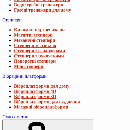
Водні гребні тренажери
Гребні тренажери для дому
Степпери
Килимки під тренажери
Магнітні степпери
Механічні степпери
Степпери зі стійкою
Степпери з еспандерами
Степпери з рукоятками
Поворотні степпери
Міні степпери
Вібраційні платформи
Віброплатформи для дому
Віброплатформи 4D
Віброплатформи 3D
Віброплатформи для схуднення
Масажні віброплатформи
Пульсометри