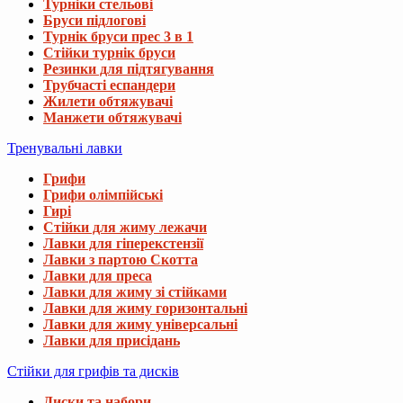
Турніки стельові
Бруси підлогові
Турнік бруси прес 3 в 1
Стійки турнік бруси
Резинки для підтягування
Трубчасті еспандери
Жилети обтяжувачі
Манжети обтяжувачі
Тренувальні лавки
Грифи
Грифи олімпійські
Гирі
Стійки для жиму лежачи
Лавки для гіперекстензії
Лавки з партою Скотта
Лавки для преса
Лавки для жиму зі стійками
Лавки для жиму горизонтальні
Лавки для жиму універсальні
Лавки для присідань
Стійки для грифів та дисків
Диски та набори