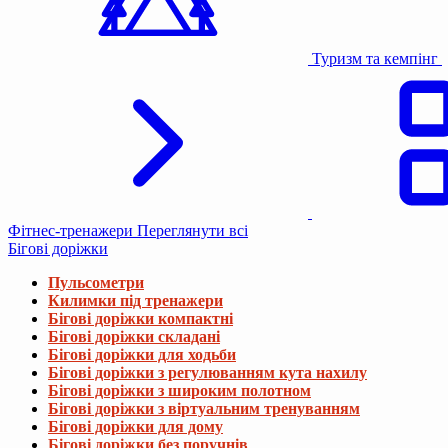
Туризм та кемпінг
Фітнес-тренажери
Переглянути всі
Бігові доріжки
Пульсометри
Килимки під тренажери
Бігові доріжки компактні
Бігові доріжки складані
Бігові доріжки для ходьби
Бігові доріжки з регулюванням кута нахилу
Бігові доріжки з широким полотном
Бігові доріжки з віртуальним тренуванням
Бігові доріжки для дому
Бігові доріжки без поручнів