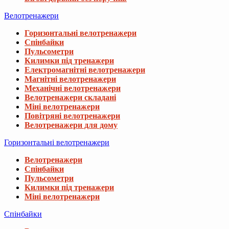
Велотренажери
Горизонтальні велотренажери
Спінбайки
Пульсометри
Килимки під тренажери
Електромагнітні велотренажери
Магнітні велотренажери
Механічні велотренажери
Велотренажери складані
Міні велотренажери
Повітряні велотренажери
Велотренажери для дому
Горизонтальні велотренажери
Велотренажери
Спінбайки
Пульсометри
Килимки під тренажери
Міні велотренажери
Спінбайки