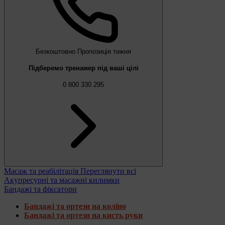
Безкоштовно
Пропозиція тижня
Підберемо тренажер під ваші цілі
0 800 330 295
Масаж та реабілітація
Переглянути всі
Акупресурні та масажні килимки
Бандажі та фіксатори
Бандажі та ортези на коліно
Бандажі та ортези на кисть руки