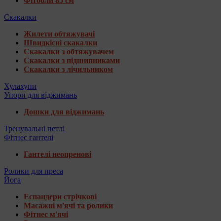
Фітболи 85 см
Скакалки
Жилети обтяжувачі
Швидкісні скакалки
Скакалки з обтяжувачем
Скакалки з підшипниками
Скакалки з лічильником
Хулахупи
Упори для віджимань
Дошки для віджимань
Тренувальні петлі
Фітнес гантелі
Гантелі неопренові
Ролики для преса
Йога
Еспандери стрічкові
Масажні м'ячі та ролики
Фітнес м'ячі