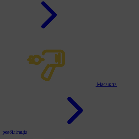
Масаж та
реабілітація