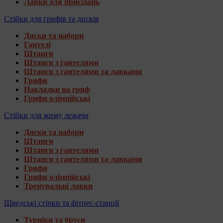
Лавки для присідань
Стійки для грифів та дисків
Диски та набори
Гантелі
Штанги
Штанги з гантелями
Штанги з гантелями та лавками
Грифи
Накладки на гриф
Грифи олімпійські
Стійки для жиму лежачи
Диски та набори
Штанги
Штанги з гантелями
Штанги з гантелями та лавками
Грифи
Грифи олімпійські
Тренувальні лавки
Шведські стінки та фітнес-станції
Турніки та бруси