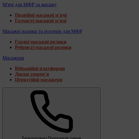
М'ячі для МФР та масажу
Подвійні масажні м'ячі
Голчасті масажні м'ячі
Масажні валики та роллери для МФР
Гладкі масажні ролики
Ребристі масажні ролики
Масажери
Вібраційні платформи
Диски здоров'я
Перкусійні масажери
Безкоштовно
Пропозиція тижня