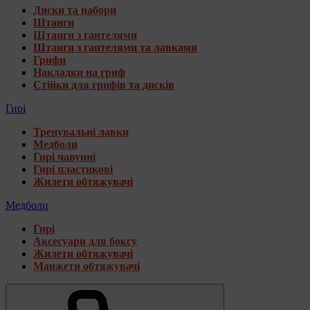
Диски та набори
Штанги
Штанги з гантелями
Штанги з гантелями та лавками
Грифи
Накладки на гриф
Стійки для грифів та дисків
Гирі
Тренувальні лавки
Медболи
Гирі чавунні
Гирі пластикові
Жилети обтяжувачі
Медболи
Гирі
Аксесуари для боксу
Жилети обтяжувачі
Манжети обтяжувачі