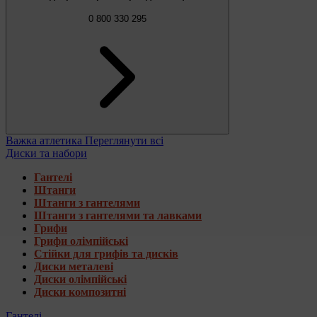
0 800 330 295
Важка атлетика
Переглянути всі
Диски та набори
Гантелі
Штанги
Штанги з гантелями
Штанги з гантелями та лавками
Грифи
Грифи олімпійські
Стійки для грифів та дисків
Диски металеві
Диски олімпійські
Диски композитні
Гантелі