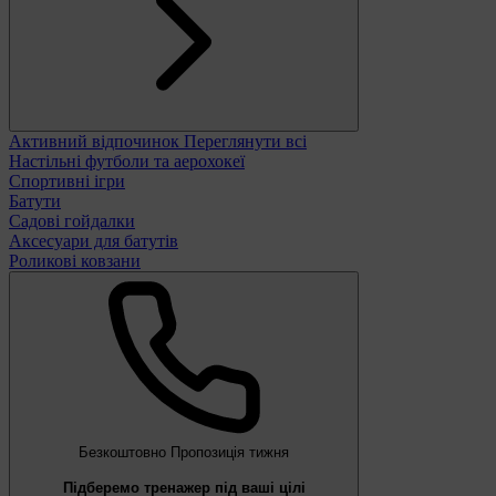
Активний відпочинок
Переглянути всі
Настільні футболи та аерохокеї
Спортивні ігри
Батути
Садові гойдалки
Аксесуари для батутів
Роликові ковзани
Безкоштовно
Пропозиція тижня
Підберемо тренажер під ваші цілі