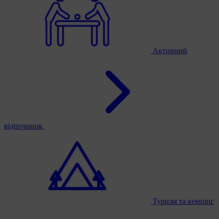
Активний
відпочинок
Туризм та кемпінг