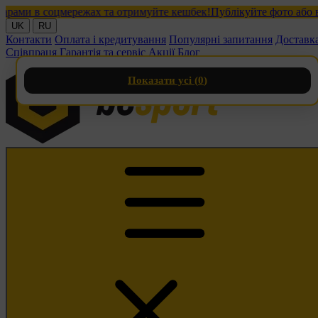
и в соцмережах та отримуйте кешбек!
Публікуйте фото або відео
UK
RU
Контакти
Оплата і кредитування
Популярні запитання
Доставк
Співпраця
Гарантія та сервіс
Акції
Блог
Показати усі (
0
)