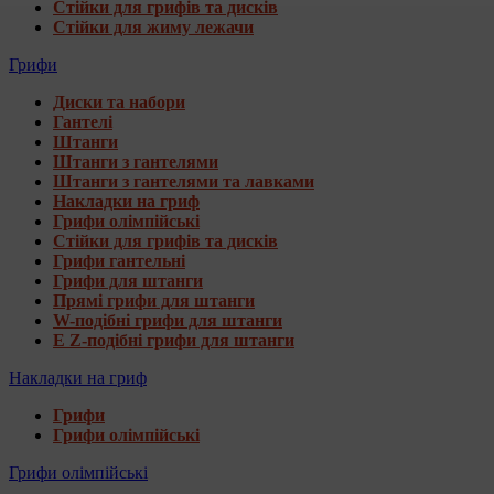
Стійки для грифів та дисків
Стійки для жиму лежачи
Грифи
Диски та набори
Гантелі
Штанги
Штанги з гантелями
Штанги з гантелями та лавками
Накладки на гриф
Грифи олімпійські
Стійки для грифів та дисків
Грифи гантельні
Грифи для штанги
Прямі грифи для штанги
W-подібні грифи для штанги
E Z-подібні грифи для штанги
Накладки на гриф
Грифи
Грифи олімпійські
Грифи олімпійські