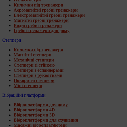
Килимки під тренажери
Аеромагнітні гребні тренажери
Електромагнітні гребні тренажери
Магнітні гребні тренажери
Водні гребні тренажери
Гребні тренажери для дому
Степпери
Килимки під тренажери
Магнітні степпери
Механічні степпери
Степпери зі стійкою
Степпери з еспандерами
Степпери з рукоятками
Поворотні степпери
Міні степпери
Вібраційні платформи
Віброплатформи для дому
Віброплатформи 4D
Віброплатформи 3D
Віброплатформи для схуднення
Масажні віброплатформи