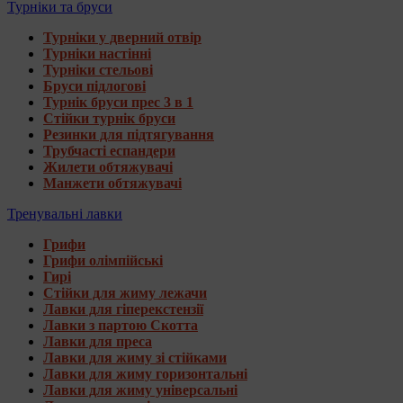
Турніки та бруси
Турніки у дверний отвір
Турніки настінні
Турніки стельові
Бруси підлогові
Турнік бруси прес 3 в 1
Стійки турнік бруси
Резинки для підтягування
Трубчасті еспандери
Жилети обтяжувачі
Манжети обтяжувачі
Тренувальні лавки
Грифи
Грифи олімпійські
Гирі
Стійки для жиму лежачи
Лавки для гіперекстензії
Лавки з партою Скотта
Лавки для преса
Лавки для жиму зі стійками
Лавки для жиму горизонтальні
Лавки для жиму універсальні