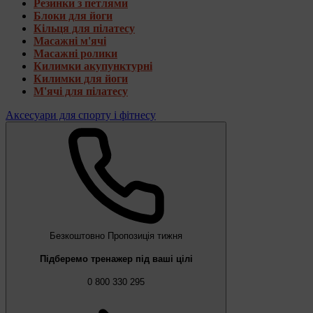
Резинки з петлями
Блоки для йоги
Кільця для пілатесу
Масажні м'ячі
Масажні ролики
Килимки акупунктурні
Килимки для йоги
М'ячі для пілатесу
Аксесуари для спорту і фітнесу
Безкоштовно
Пропозиція тижня
Підберемо тренажер під ваші цілі
0 800 330 295