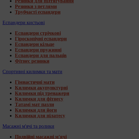
Резинки для підтягування
Резинки з петлями
Трубчасті еспандери
Еспандери кистьові
Еспандери стрічкові
Гіроскопічні еспандери
Еспандери кільце
Еспандери пружинні
Еспандери для пальців
Фітнес резинки
Спортивні килимки та мати
Гімнастичні мати
Килимки акупунктурні
Килимки під тренажери
Килимки для фітнесу
Татамі мат пазли
Килимки для йоги
Килимки для пілатесу
Масажні м'ячі та ролики
Подвійні масажні м'ячі