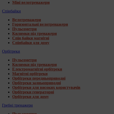
Міні велотренажери
Спінбайки
Велотренажери
Горизонтальні велотренажери
Пульсометри
Килимки під тренажери
Спін байки магнітні
Спінбайки для дому
Орбітреки
Пульсометри
Килимки під тренажери
Електромагнітні орбітреки
Магнітні орбітреки
Орбітреки передньоприводні
Орбітреки задньоприводні
Орбітреки для високих користувачів
Орбітреки генераторні
Орбітреки для дому
Гребні тренажери
Пульсометри