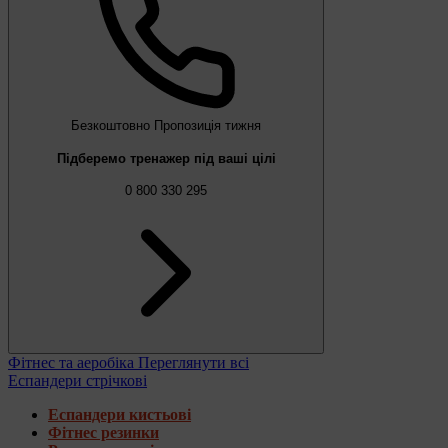
Безкоштовно
Пропозиція тижня
Підберемо тренажер під ваші цілі
0 800 330 295
Фітнес та аеробіка
Переглянути всі
Еспандери стрічкові
Еспандери кистьові
Фітнес резинки