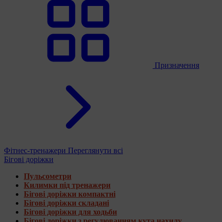
Призначення
Фітнес-тренажери
Переглянути всі
Бігові доріжки
Пульсометри
Килимки під тренажери
Бігові доріжки компактні
Бігові доріжки складані
Бігові доріжки для ходьби
Бігові доріжки з регулюванням кута нахилу