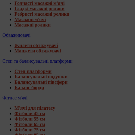
Голчасті масажні м'ячі
Гладкі масажні ролики
Ребристі масажні ролики
Масажні м'ячі
Масажні ролики
Обважнювачі
Жилети обтяжувачі
Манжети обтяжувачі
Степ та балансувальні платформи
Степ-платформи
Балансувальні подушки
Балансувальні півсфери
Баланс борди
Фітнес м'ячі
М'ячі для пілатесу
Фітболи 45 см
Фітболи 55 см
Фітболи 65 см
Фітболи 75 см