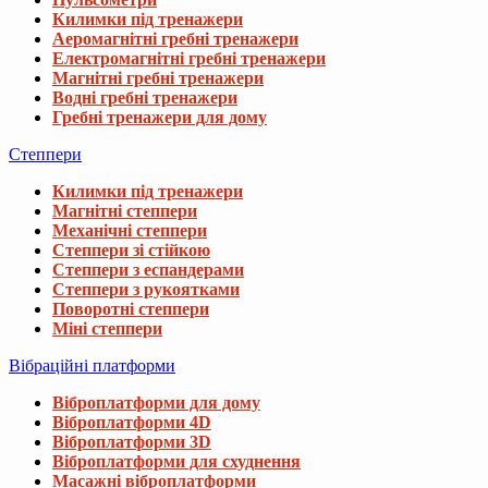
Килимки під тренажери
Аеромагнітні гребні тренажери
Електромагнітні гребні тренажери
Магнітні гребні тренажери
Водні гребні тренажери
Гребні тренажери для дому
Степпери
Килимки під тренажери
Магнітні степпери
Механічні степпери
Степпери зі стійкою
Степпери з еспандерами
Степпери з рукоятками
Поворотні степпери
Міні степпери
Вібраційні платформи
Віброплатформи для дому
Віброплатформи 4D
Віброплатформи 3D
Віброплатформи для схуднення
Масажні віброплатформи