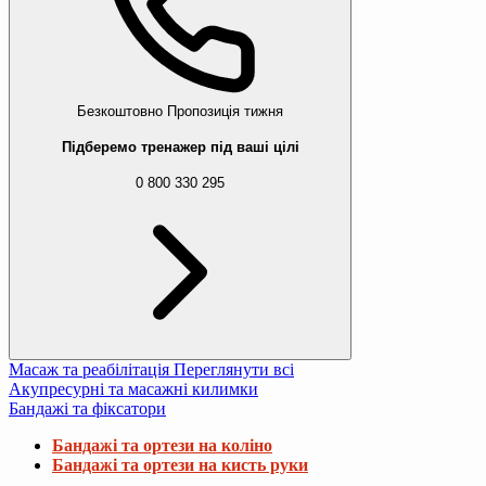
Безкоштовно
Пропозиція тижня
Підберемо тренажер під ваші цілі
0 800 330 295
Масаж та реабілітація
Переглянути всі
Акупресурні та масажні килимки
Бандажі та фіксатори
Бандажі та ортези на коліно
Бандажі та ортези на кисть руки