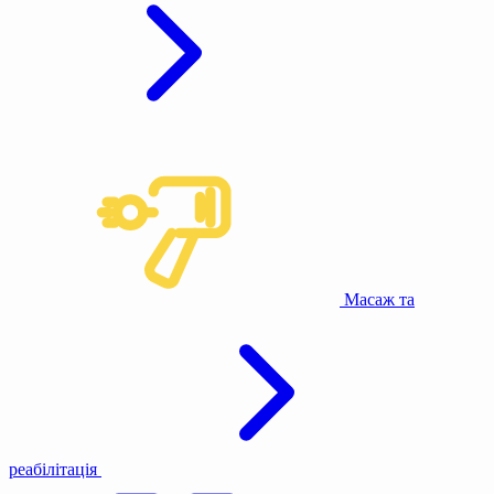
Масаж та
реабілітація