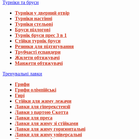
Турніки та бруси
Турніки у дверний отвір
Турніки настінні
Турніки стельові
Бруси підлогові
Турнік бруси прес 3 в 1
Стійки турнік бруси
Резинки для підтягування
Трубчасті еспандери
Жилети обтяжувачі
Манжети обтяжувачі
Тренувальні лавки
Грифи
Грифи олімпійські
Гирі
Стійки для жиму лежачи
Лавки для гіперекстензії
Лавки з партою Скотта
Лавки для преса
Лавки для жиму зі стійками
Лавки для жиму горизонтальні
Лавки для жиму універсальні