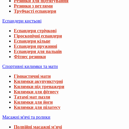
Резинки для підтягування
Резинки з петлями
Трубчасті еспандери
Еспандери кистьові
Еспандери стрічкові
Гіроскопічні еспандери
Еспандери кільце
Еспандери пружинні
Еспандери для пальців
Фітнес резинки
Спортивні килимки та мати
Гімнастичні мати
Килимки акупунктурні
Килимки під тренажери
Килимки для фітнесу
Татамі мат пазли
Килимки для йоги
Килимки для пілатесу
Масажні м'ячі та ролики
Подвійні масажні м'ячі