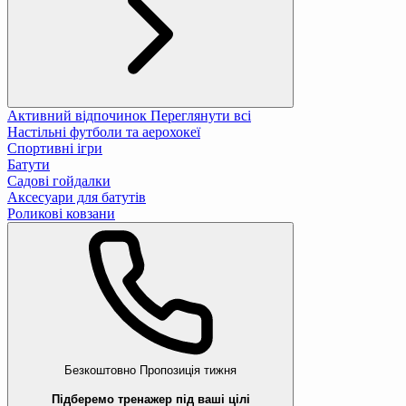
Активний відпочинок
Переглянути всі
Настільні футболи та аерохокеї
Спортивні ігри
Батути
Садові гойдалки
Аксесуари для батутів
Роликові ковзани
Безкоштовно
Пропозиція тижня
Підберемо тренажер під ваші цілі