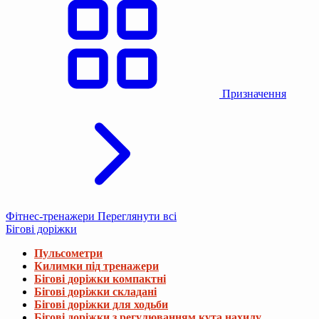
Призначення
Фітнес-тренажери
Переглянути всі
Бігові доріжки
Пульсометри
Килимки під тренажери
Бігові доріжки компактні
Бігові доріжки складані
Бігові доріжки для ходьби
Бігові доріжки з регулюванням кута нахилу