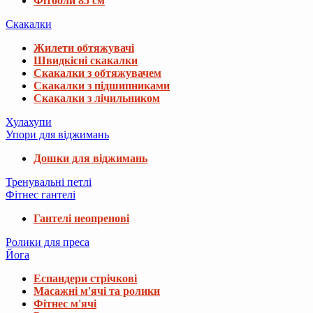
Фітболи 85 см
Скакалки
Жилети обтяжувачі
Швидкісні скакалки
Скакалки з обтяжувачем
Скакалки з підшипниками
Скакалки з лічильником
Хулахупи
Упори для віджимань
Дошки для віджимань
Тренувальні петлі
Фітнес гантелі
Гантелі неопренові
Ролики для преса
Йога
Еспандери стрічкові
Масажні м'ячі та ролики
Фітнес м'ячі