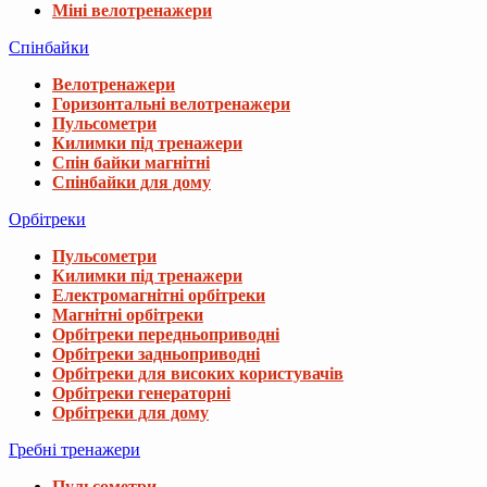
Міні велотренажери
Спінбайки
Велотренажери
Горизонтальні велотренажери
Пульсометри
Килимки під тренажери
Спін байки магнітні
Спінбайки для дому
Орбітреки
Пульсометри
Килимки під тренажери
Електромагнітні орбітреки
Магнітні орбітреки
Орбітреки передньоприводні
Орбітреки задньоприводні
Орбітреки для високих користувачів
Орбітреки генераторні
Орбітреки для дому
Гребні тренажери
Пульсометри