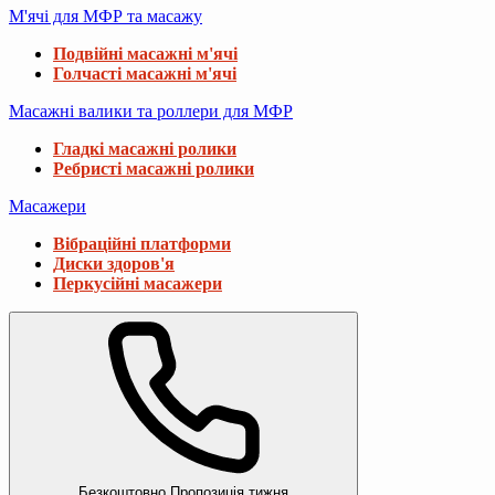
М'ячі для МФР та масажу
Подвійні масажні м'ячі
Голчасті масажні м'ячі
Масажні валики та роллери для МФР
Гладкі масажні ролики
Ребристі масажні ролики
Масажери
Вібраційні платформи
Диски здоров'я
Перкусійні масажери
Безкоштовно
Пропозиція тижня