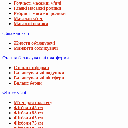
Голчасті масажні м'ячі
Гладкі масажні ролики
Ребристі масажні ролики
Масажні м'ячі
Масажні ролики
Обважнювачі
Жилети обтяжувачі
Манжети обтяжувачі
Степ та балансувальні платформи
Степ-платформи
Балансувальні подушки
Балансувальні півсфери
Баланс борди
Фітнес м'ячі
М'ячі для пілатесу
Фітболи 45 см
Фітболи 55 см
Фітболи 65 см
Фітболи 75 см