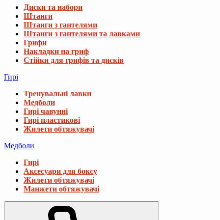
Диски та набори
Штанги
Штанги з гантелями
Штанги з гантелями та лавками
Грифи
Накладки на гриф
Стійки для грифів та дисків
Гирі
Тренувальні лавки
Медболи
Гирі чавунні
Гирі пластикові
Жилети обтяжувачі
Медболи
Гирі
Аксесуари для боксу
Жилети обтяжувачі
Манжети обтяжувачі