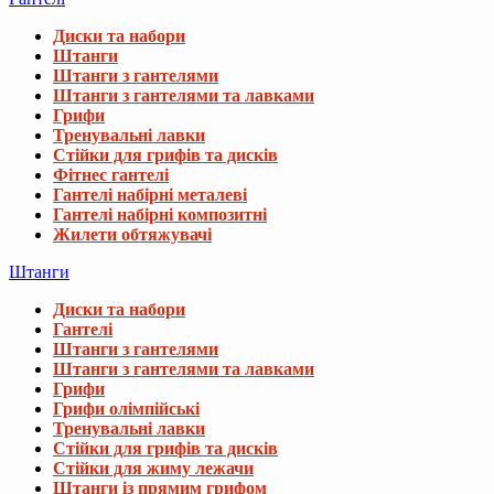
Диски та набори
Штанги
Штанги з гантелями
Штанги з гантелями та лавками
Грифи
Тренувальні лавки
Стійки для грифів та дисків
Фітнес гантелі
Гантелі набірні металеві
Гантелі набірні композитні
Жилети обтяжувачі
Штанги
Диски та набори
Гантелі
Штанги з гантелями
Штанги з гантелями та лавками
Грифи
Грифи олімпійські
Тренувальні лавки
Стійки для грифів та дисків
Стійки для жиму лежачи
Штанги із прямим грифом