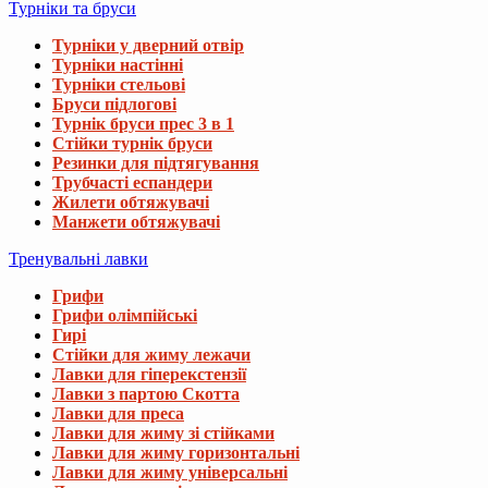
Турніки та бруси
Турніки у дверний отвір
Турніки настінні
Турніки стельові
Бруси підлогові
Турнік бруси прес 3 в 1
Стійки турнік бруси
Резинки для підтягування
Трубчасті еспандери
Жилети обтяжувачі
Манжети обтяжувачі
Тренувальні лавки
Грифи
Грифи олімпійські
Гирі
Стійки для жиму лежачи
Лавки для гіперекстензії
Лавки з партою Скотта
Лавки для преса
Лавки для жиму зі стійками
Лавки для жиму горизонтальні
Лавки для жиму універсальні