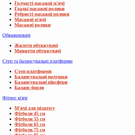
Голчасті масажні м'ячі
Гладкі масажні ролики
Ребристі масажні ролики
Масажні м'ячі
Масажні ролики
Обважнювачі
Жилети обтяжувачі
Манжети обтяжувачі
Степ та балансувальні платформи
Степ-платформи
Балансувальні подушки
Балансувальні півсфери
Баланс борди
Фітнес м'ячі
М'ячі для пілатесу
Фітболи 45 см
Фітболи 55 см
Фітболи 65 см
Фітболи 75 см