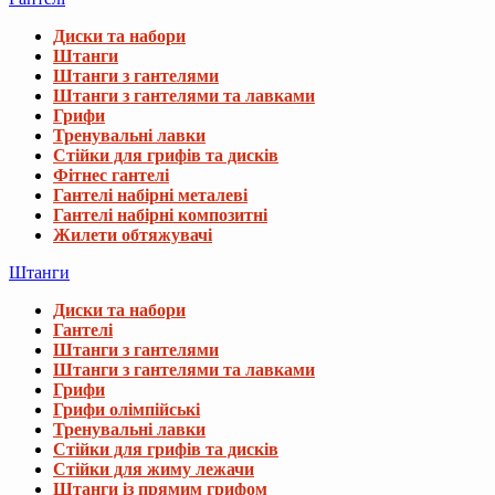
Диски та набори
Штанги
Штанги з гантелями
Штанги з гантелями та лавками
Грифи
Тренувальні лавки
Стійки для грифів та дисків
Фітнес гантелі
Гантелі набірні металеві
Гантелі набірні композитні
Жилети обтяжувачі
Штанги
Диски та набори
Гантелі
Штанги з гантелями
Штанги з гантелями та лавками
Грифи
Грифи олімпійські
Тренувальні лавки
Стійки для грифів та дисків
Стійки для жиму лежачи
Штанги із прямим грифом