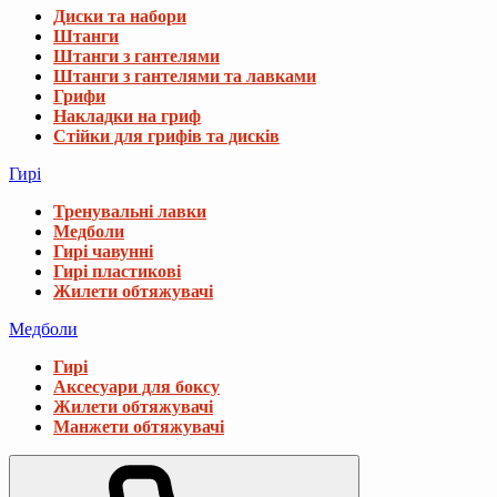
Диски та набори
Штанги
Штанги з гантелями
Штанги з гантелями та лавками
Грифи
Накладки на гриф
Стійки для грифів та дисків
Гирі
Тренувальні лавки
Медболи
Гирі чавунні
Гирі пластикові
Жилети обтяжувачі
Медболи
Гирі
Аксесуари для боксу
Жилети обтяжувачі
Манжети обтяжувачі