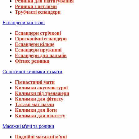
Резинки для підтягування
Резинки з петлями
Трубчасті еспандери
Еспандери кистьові
Еспандери стрічкові
Гіроскопічні еспандери
Еспандери кільце
Еспандери пружинні
Еспандери для пальців
Фітнес резинки
Спортивні килимки та мати
Гімнастичні мати
Килимки акупунктурні
Килимки під тренажери
Килимки для фітнесу
Татамі мат пазли
Килимки для йоги
Килимки для пілатесу
Масажні м'ячі та ролики
Подвійні масажні м'ячі