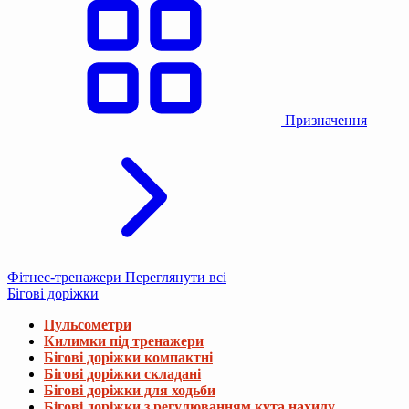
Призначення
Фітнес-тренажери
Переглянути всі
Бігові доріжки
Пульсометри
Килимки під тренажери
Бігові доріжки компактні
Бігові доріжки складані
Бігові доріжки для ходьби
Бігові доріжки з регулюванням кута нахилу