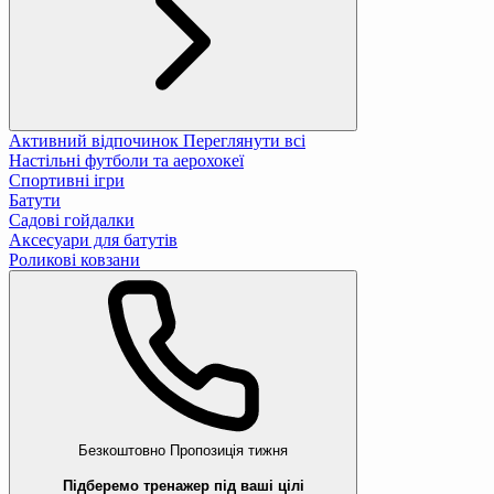
Активний відпочинок
Переглянути всі
Настільні футболи та аерохокеї
Спортивні ігри
Батути
Садові гойдалки
Аксесуари для батутів
Роликові ковзани
Безкоштовно
Пропозиція тижня
Підберемо тренажер під ваші цілі