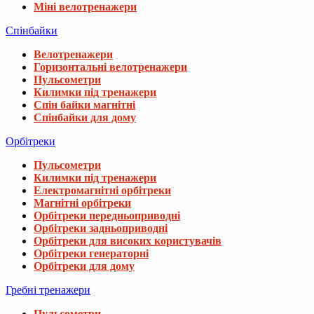
Міні велотренажери
Спінбайки
Велотренажери
Горизонтальні велотренажери
Пульсометри
Килимки під тренажери
Спін байки магнітні
Спінбайки для дому
Орбітреки
Пульсометри
Килимки під тренажери
Електромагнітні орбітреки
Магнітні орбітреки
Орбітреки передньоприводні
Орбітреки задньоприводні
Орбітреки для високих користувачів
Орбітреки генераторні
Орбітреки для дому
Гребні тренажери
Пульсометри