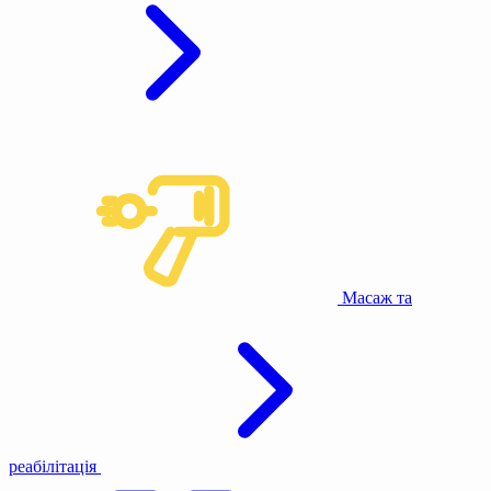
Масаж та
реабілітація