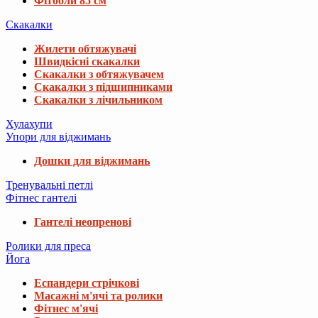
Фітболи 85 см
Скакалки
Жилети обтяжувачі
Швидкісні скакалки
Скакалки з обтяжувачем
Скакалки з підшипниками
Скакалки з лічильником
Хулахупи
Упори для віджимань
Дошки для віджимань
Тренувальні петлі
Фітнес гантелі
Гантелі неопренові
Ролики для преса
Йога
Еспандери стрічкові
Масажні м'ячі та ролики
Фітнес м'ячі