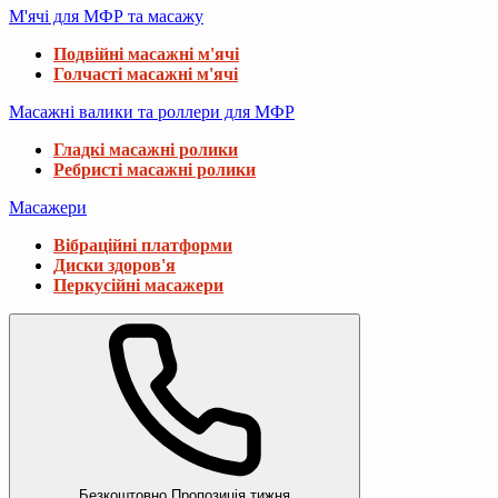
М'ячі для МФР та масажу
Подвійні масажні м'ячі
Голчасті масажні м'ячі
Масажні валики та роллери для МФР
Гладкі масажні ролики
Ребристі масажні ролики
Масажери
Вібраційні платформи
Диски здоров'я
Перкусійні масажери
Безкоштовно
Пропозиція тижня