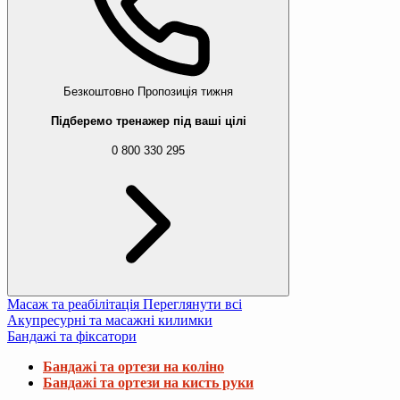
Безкоштовно
Пропозиція тижня
Підберемо тренажер під ваші цілі
0 800 330 295
Масаж та реабілітація
Переглянути всі
Акупресурні та масажні килимки
Бандажі та фіксатори
Бандажі та ортези на коліно
Бандажі та ортези на кисть руки