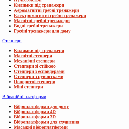
Килимки під тренажери
Аеромагнітні гребні тренажери
Електромагнітні гребні тренажери
Магнітні гребні тренажери
Водні гребні тренажери
Гребні тренажери для дому
Степпери
Килимки під тренажери
Магнітні степпери
Механічні степпери
Степпери зі стійкою
Степпери з еспандерами
Степпери з рукоятками
Поворотні степпери
Міні степпери
Вібраційні платформи
Віброплатформи для дому
Віброплатформи 4D
Віброплатформи 3D
Віброплатформи для схуднення
Масажні віброплатформи