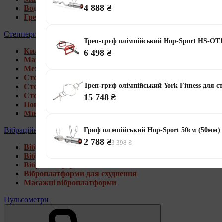
4 888 ₴
Водні гребні тренажери
Гребні тренажери для дому
Степпери
Треп-гриф олімпійський Hop-Sport HS-OT1
Килимки під тренажери
6 498 ₴
Магнітні степпери
Механічні степпери
Степпери зі стійкою
Треп-гриф олімпійський York Fitness для с
Степпери з еспандерами
Степпери з рукоятками
15 748 ₴
Поворотні степпери
Міні степпери
Вібраційні платформи
Гриф олімпійський Hop-Sport 50см (50м
2 788 ₴
3 398 ₴
Віброплатформи для дому
Віброплатформи 4D
Віброплатформи 3D
Віброплатформи для схуднення
Масажні віброплатформи
Пульсометри