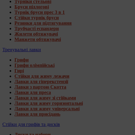
Турніки стельові
Бруси підлогові
Турнік бруси прес 3 в 1
Стійки турнік бруси
Резинки для підтягування
Трубчасті еспандери
Жилети обтяжувачі
Манжети обтяжувачі
Тренувальні лавки
Грифи
Грифи олімпійські
Гирі
Стійки для жиму лежачи
Лавки для гіперекстензії
Лавки з партою Скотта
Лавки для преса
Лавки для жиму зі стійками
Лавки для жиму горизонтальні
Лавки для жиму універсальні
Лавки для присідань
Стійки для грифів та дисків
Диски та набори