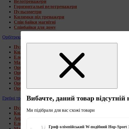
Велотренажери
Горизонтальні велотренажери
Пульсометри
Килимки під тренажери
Спін байки магнітні
Спінбайки для дому
Орбітреки
Пульсометри
Килимки під тренажери
Електромагнітні орбітреки
Магнітні орбітреки
Орбітреки передньоприводні
Орбітреки задньоприводні
Орбітреки для високих користувачів
Орбітреки генераторні
Орбітреки для дому
Вибачте, даний товар відсутній 
Гребні тренажери
Пульсометри
Ми підібрали для вас схожі товари
Килимки під тренажери
Аеромагнітні гребні тренажери
Електромагнітні гребні тренажери
Гриф олімпійський W-подібний Hop-Sport 
Магнітні гребні тренажери