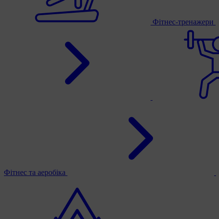
Фітнес-тренажери
Фітнес та аеробіка