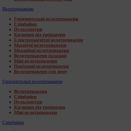
Велотренажери
Горизонтальні велотренажери
Спінбайки
Пульсометри
Килимки під тренажери
Електромагнітні велотренажери
Магнітні велотренажери
Механічні велотренажери
Велотренажери складані
Міні велотренажери
Повітряні велотренажери
Велотренажери для дому
Горизонтальні велотренажери
Велотренажери
Спінбайки
Пульсометри
Килимки під тренажери
Міні велотренажери
Спінбайки