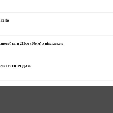
43-50
танової тяги 213см (50мм) з підставкою
м) 2021 РОЗПРОДАЖ