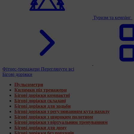
Туризм та кемпінг
Фітнес-тренажери
Переглянути всі
Бігові доріжки
Пульсометри
Килимки під тренажери
Бігові доріжки компактні
Бігові доріжки складані
Бігові доріжки для ходьби
Бігові доріжки з регулюванням кута нахилу
Бігові доріжки з широким полотном
Бігові доріжки з віртуальним тренуванням
Бігові доріжки для дому
Бігові доріжки без поручнів