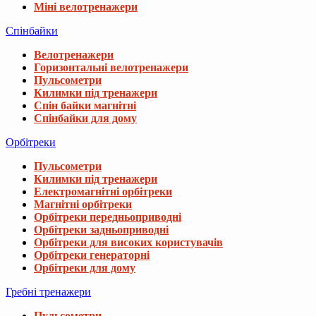
Міні велотренажери
Спінбайки
Велотренажери
Горизонтальні велотренажери
Пульсометри
Килимки під тренажери
Спін байки магнітні
Спінбайки для дому
Орбітреки
Пульсометри
Килимки під тренажери
Електромагнітні орбітреки
Магнітні орбітреки
Орбітреки передньоприводні
Орбітреки задньоприводні
Орбітреки для високих користувачів
Орбітреки генераторні
Орбітреки для дому
Гребні тренажери
Пульсометри