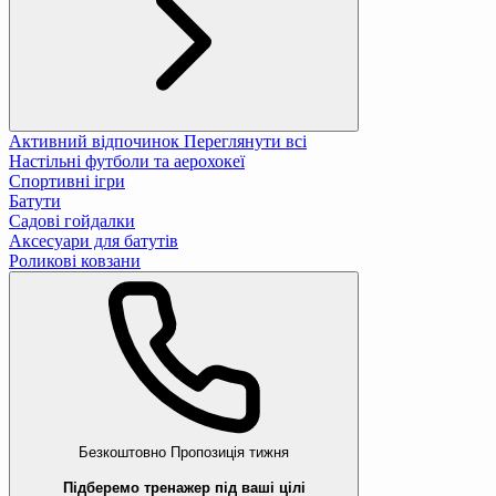
Активний відпочинок
Переглянути всі
Настільні футболи та аерохокеї
Спортивні ігри
Батути
Садові гойдалки
Аксесуари для батутів
Роликові ковзани
Безкоштовно
Пропозиція тижня
Підберемо тренажер під ваші цілі