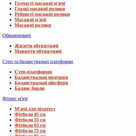
Голчасті масажні м'ячі
Гладкі масажні ролики
Ребристі масажні ролики
Масажні м'ячі
Масажні ролики
Обважнювачі
Жилети обтяжувачі
Манжети обтяжувачі
Степ та балансувальні платформи
Степ-платформи
Балансувальні подушки
Балансувальні півсфери
Баланс борди
Фітнес м'ячі
М'ячі для пілатесу
Фітболи 45 см
Фітболи 55 см
Фітболи 65 см
Фітболи 75 см