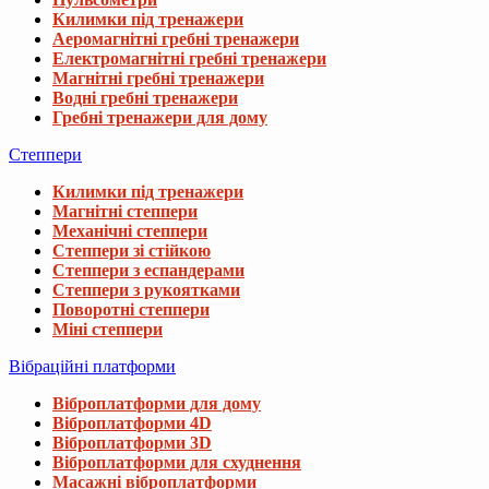
Килимки під тренажери
Аеромагнітні гребні тренажери
Електромагнітні гребні тренажери
Магнітні гребні тренажери
Водні гребні тренажери
Гребні тренажери для дому
Степпери
Килимки під тренажери
Магнітні степпери
Механічні степпери
Степпери зі стійкою
Степпери з еспандерами
Степпери з рукоятками
Поворотні степпери
Міні степпери
Вібраційні платформи
Віброплатформи для дому
Віброплатформи 4D
Віброплатформи 3D
Віброплатформи для схуднення
Масажні віброплатформи