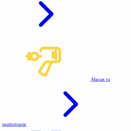
Масаж та
реабілітація