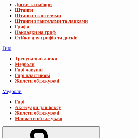
Диски та набори
Штанги
Штанги з гантелями
Штанги з гантелями та лавками
Грифи
Накладки на гриф
Стійки для грифів та дисків
Гирі
Тренувальні лавки
Медболи
Гирі чавунні
Гирі пластикові
Жилети обтяжувачі
Медболи
Гирі
Аксесуари для боксу
Жилети обтяжувачі
Манжети обтяжувачі