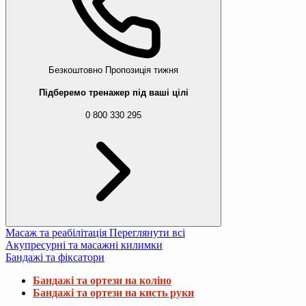
Безкоштовно
Пропозиція тижня
Підберемо тренажер під ваші цілі
0 800 330 295
Масаж та реабілітація
Переглянути всі
Акупресурні та масажні килимки
Бандажі та фіксатори
Бандажі та ортези на коліно
Бандажі та ортези на кисть руки