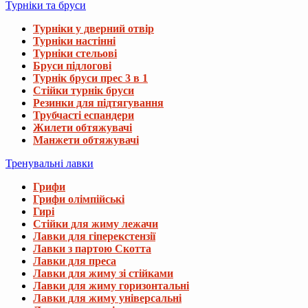
Турніки та бруси
Турніки у дверний отвір
Турніки настінні
Турніки стельові
Бруси підлогові
Турнік бруси прес 3 в 1
Стійки турнік бруси
Резинки для підтягування
Трубчасті еспандери
Жилети обтяжувачі
Манжети обтяжувачі
Тренувальні лавки
Грифи
Грифи олімпійські
Гирі
Стійки для жиму лежачи
Лавки для гіперекстензії
Лавки з партою Скотта
Лавки для преса
Лавки для жиму зі стійками
Лавки для жиму горизонтальні
Лавки для жиму універсальні