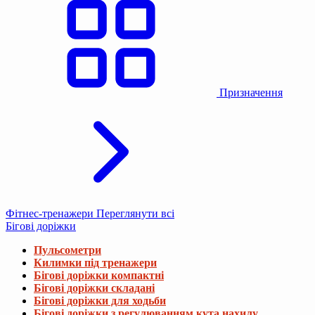
Призначення
Фітнес-тренажери
Переглянути всі
Бігові доріжки
Пульсометри
Килимки під тренажери
Бігові доріжки компактні
Бігові доріжки складані
Бігові доріжки для ходьби
Бігові доріжки з регулюванням кута нахилу