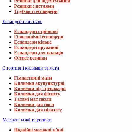
Резинки для підтягування
Резинки з петлями
Трубчасті еспандери
Еспандери кистьові
Еспандери стрічкові
Гіроскопічні еспандери
Еспандери кільце
Еспандери пружинні
Еспандери для пальців
Фітнес резинки
Спортивні килимки та мати
Гімнастичні мати
Килимки акупунктурні
Килимки під тренажери
Килимки для фітнесу
Татамі мат пазли
Килимки для йоги
Килимки для пілатесу
Масажні м'ячі та ролики
Подвійні масажні м'ячі