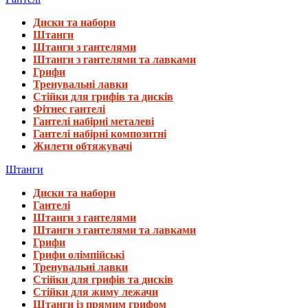
Диски та набори
Штанги
Штанги з гантелями
Штанги з гантелями та лавками
Грифи
Тренувальні лавки
Стійки для грифів та дисків
Фітнес гантелі
Гантелі набірні металеві
Гантелі набірні композитні
Жилети обтяжувачі
Штанги
Диски та набори
Гантелі
Штанги з гантелями
Штанги з гантелями та лавками
Грифи
Грифи олімпійські
Тренувальні лавки
Стійки для грифів та дисків
Стійки для жиму лежачи
Штанги із прямим грифом