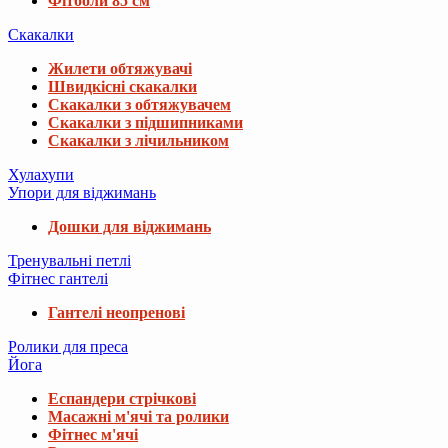
Фітболи 85 см
Скакалки
Жилети обтяжувачі
Швидкісні скакалки
Скакалки з обтяжувачем
Скакалки з підшипниками
Скакалки з лічильником
Хулахупи
Упори для віджимань
Дошки для віджимань
Тренувальні петлі
Фітнес гантелі
Гантелі неопренові
Ролики для преса
Йога
Еспандери стрічкові
Масажні м'ячі та ролики
Фітнес м'ячі