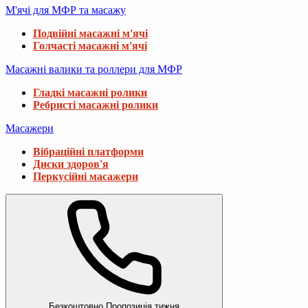
М'ячі для МФР та масажу
Подвійні масажні м'ячі
Голчасті масажні м'ячі
Масажні валики та роллери для МФР
Гладкі масажні ролики
Ребристі масажні ролики
Масажери
Вібраційні платформи
Диски здоров'я
Перкусійні масажери
Безкоштовно
Пропозиція тижня