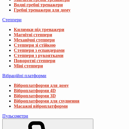
Водні гребні тренажери
Гребні тренажери для дому
Степпери
Килимки під тренажери
Магнітні степпери
Механічні степпери
Степпери зі стійкою
Степпери з еспандерами
Степпери з рукоятками
Поворотні степпери
Міні степпери
Вібраційні платформи
Віброплатформи для дому
Віброплатформи 4D
Віброплатформи 3D
Віброплатформи для схуднення
Масажні віброплатформи
Пульсометри