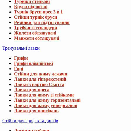
Турніки стельові
Бруси підлогові
Турнік бруси прес 3 в 1
Стійки турнік бруси
Резинки для підтягування
Трубчасті еспандери
Жилети обтяжувачі
Манжети обтяжувачі
Тренувальні лавки
Грифи
Грифи олімпійські
Гирі
Стійки для жиму лежачи
Лавки для гіперекстензії
Лавки з партою Скотта
Лавки для преса
Лавки для жиму зі стійками
Лавки для жиму горизонтальні
Лавки для жиму універсальні
Лавки для присідань
Стійки для грифів та дисків
Диски та набори