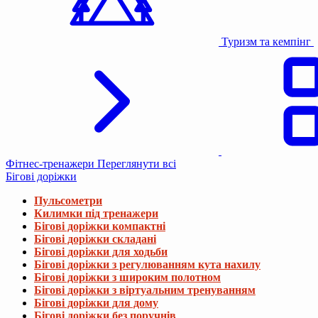
Туризм та кемпінг
Фітнес-тренажери
Переглянути всі
Бігові доріжки
Пульсометри
Килимки під тренажери
Бігові доріжки компактні
Бігові доріжки складані
Бігові доріжки для ходьби
Бігові доріжки з регулюванням кута нахилу
Бігові доріжки з широким полотном
Бігові доріжки з віртуальним тренуванням
Бігові доріжки для дому
Бігові доріжки без поручнів