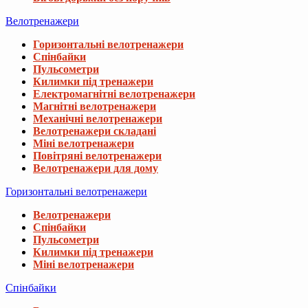
Велотренажери
Горизонтальні велотренажери
Спінбайки
Пульсометри
Килимки під тренажери
Електромагнітні велотренажери
Магнітні велотренажери
Механічні велотренажери
Велотренажери складані
Міні велотренажери
Повітряні велотренажери
Велотренажери для дому
Горизонтальні велотренажери
Велотренажери
Спінбайки
Пульсометри
Килимки під тренажери
Міні велотренажери
Спінбайки