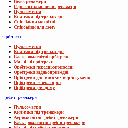
Велотренажери
Горизонтальні велотренажери
Пульсометри
Килимки під тренажери
Спін байки магнітні
Спінбайки для дому
Орбітреки
Пульсометри
Килимки під тренажери
Електромагнітні орбітреки
Магнітні орбітреки
Орбітреки передньоприводні
Орбітреки задньоприводні
Орбітреки для високих користувачів
Орбітреки генераторні
Орбітреки для дому
Гребні тренажери
Пульсометри
Килимки під тренажери
Аеромагнітні гребні тренажери
Електромагнітні гребні тренажери
Магнітні гребні тренажери