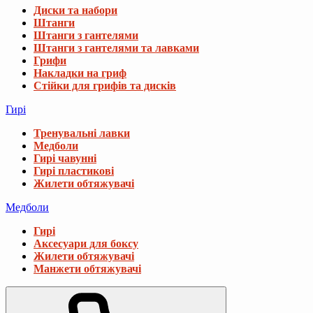
Диски та набори
Штанги
Штанги з гантелями
Штанги з гантелями та лавками
Грифи
Накладки на гриф
Стійки для грифів та дисків
Гирі
Тренувальні лавки
Медболи
Гирі чавунні
Гирі пластикові
Жилети обтяжувачі
Медболи
Гирі
Аксесуари для боксу
Жилети обтяжувачі
Манжети обтяжувачі