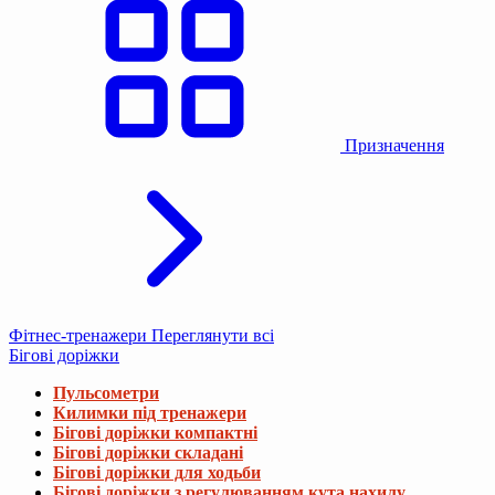
Призначення
Фітнес-тренажери
Переглянути всі
Бігові доріжки
Пульсометри
Килимки під тренажери
Бігові доріжки компактні
Бігові доріжки складані
Бігові доріжки для ходьби
Бігові доріжки з регулюванням кута нахилу