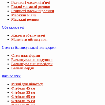
Голчасті масажні м'ячі
Гладкі масажні ролики
Ребристі масажні ролики
Масажні м'ячі
Масажні ролики
Обважнювачі
Жилети обтяжувачі
Манжети обтяжувачі
Степ та балансувальні платформи
Степ-платформи
Балансувальні подушки
Балансувальні півсфери
Баланс борди
Фітнес м'ячі
М'ячі для пілатесу
Фітболи 45 см
Фітболи 55 см
Фітболи 65 см
Фітболи 75 см