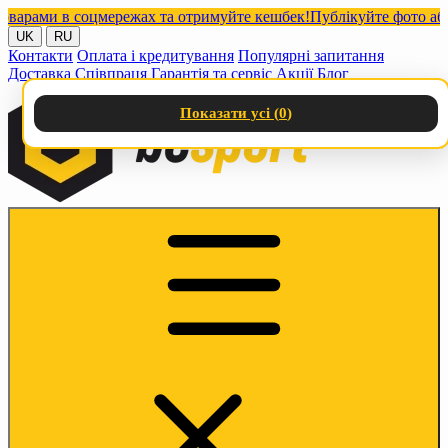
рами в соцмережах та отримуйте кешбек!
Публікуйте фото або від
UK
RU
Контакти
Оплата і кредитування
Популярні запитання
Доставка
Співпраця
Гарантія та сервіс
Акції
Блог
Показати усі (
0
)