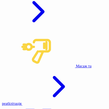
Масаж та
реабілітація