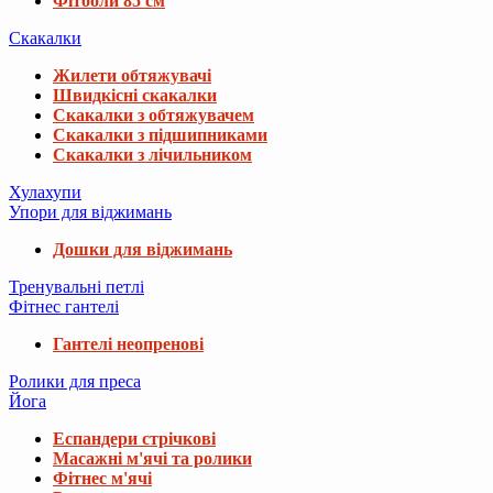
Фітболи 85 см
Скакалки
Жилети обтяжувачі
Швидкісні скакалки
Скакалки з обтяжувачем
Скакалки з підшипниками
Скакалки з лічильником
Хулахупи
Упори для віджимань
Дошки для віджимань
Тренувальні петлі
Фітнес гантелі
Гантелі неопренові
Ролики для преса
Йога
Еспандери стрічкові
Масажні м'ячі та ролики
Фітнес м'ячі