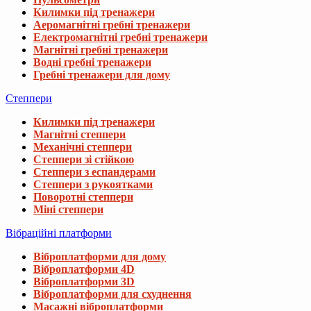
Килимки під тренажери
Аеромагнітні гребні тренажери
Електромагнітні гребні тренажери
Магнітні гребні тренажери
Водні гребні тренажери
Гребні тренажери для дому
Степпери
Килимки під тренажери
Магнітні степпери
Механічні степпери
Степпери зі стійкою
Степпери з еспандерами
Степпери з рукоятками
Поворотні степпери
Міні степпери
Вібраційні платформи
Віброплатформи для дому
Віброплатформи 4D
Віброплатформи 3D
Віброплатформи для схуднення
Масажні віброплатформи