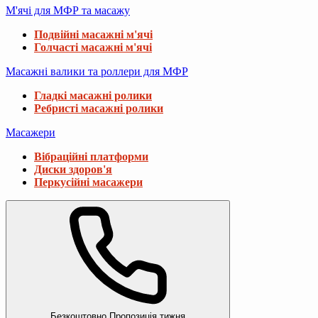
М'ячі для МФР та масажу
Подвійні масажні м'ячі
Голчасті масажні м'ячі
Масажні валики та роллери для МФР
Гладкі масажні ролики
Ребристі масажні ролики
Масажери
Вібраційні платформи
Диски здоров'я
Перкусійні масажери
Безкоштовно
Пропозиція тижня