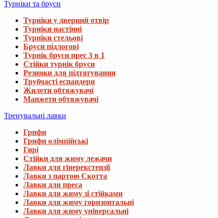
Турніки та бруси
Турніки у дверний отвір
Турніки настінні
Турніки стельові
Бруси підлогові
Турнік бруси прес 3 в 1
Стійки турнік бруси
Резинки для підтягування
Трубчасті еспандери
Жилети обтяжувачі
Манжети обтяжувачі
Тренувальні лавки
Грифи
Грифи олімпійські
Гирі
Стійки для жиму лежачи
Лавки для гіперекстензії
Лавки з партою Скотта
Лавки для преса
Лавки для жиму зі стійками
Лавки для жиму горизонтальні
Лавки для жиму універсальні