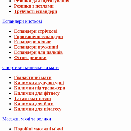
Резинки для підтягування
Резинки з петлями
Трубчасті еспандери
Еспандери кистьові
Еспандери стрічкові
Гіроскопічні еспандери
Еспандери кільце
Еспандери пружинні
Еспандери для пальців
Фітнес резинки
Спортивні килимки та мати
Гімнастичні мати
Килимки акупунктурні
Килимки під тренажери
Килимки для фітнесу
Татамі мат пазли
Килимки для йоги
Килимки для пілатесу
Масажні м'ячі та ролики
Подвійні масажні м'ячі