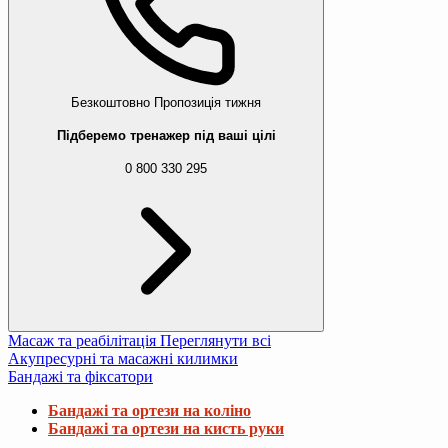
Безкоштовно
Пропозиція тижня
Підберемо тренажер під ваші цілі
0 800 330 295
Масаж та реабілітація
Переглянути всі
Акупресурні та масажні килимки
Бандажі та фіксатори
Бандажі та ортези на коліно
Бандажі та ортези на кисть руки