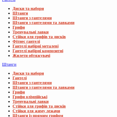
Диски та набори
Штанги
Штанги з гантелями
Штанги з гантелями та лавками
Грифи
Тренувальні лавки
Стійки для грифів та дисків
Фітнес гантелі
Гантелі набірні металеві
Гантелі набірні композитні
Жилети обтяжувачі
Штанги
Диски та набори
Гантелі
Штанги з гантелями
Штанги з гантелями та лавками
Грифи
Грифи олімпійські
Тренувальні лавки
Стійки для грифів та дисків
Стійки для жиму лежачи
Штанги із прямим грифом