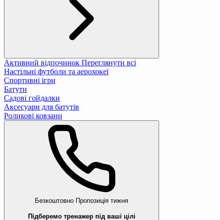
Активний відпочинок
Переглянути всі
Настільні футболи та аерохокеї
Спортивні ігри
Батути
Садові гойдалки
Аксесуари для батутів
Роликові ковзани
Безкоштовно
Пропозиція тижня
Підберемо тренажер під ваші цілі