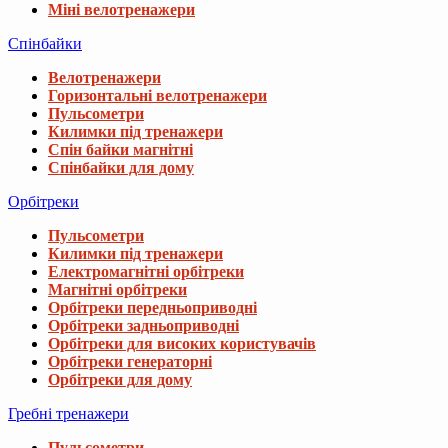
Міні велотренажери
Спінбайки
Велотренажери
Горизонтальні велотренажери
Пульсометри
Килимки під тренажери
Спін байки магнітні
Спінбайки для дому
Орбітреки
Пульсометри
Килимки під тренажери
Електромагнітні орбітреки
Магнітні орбітреки
Орбітреки передньоприводні
Орбітреки задньоприводні
Орбітреки для високих користувачів
Орбітреки генераторні
Орбітреки для дому
Гребні тренажери
Пульсометри