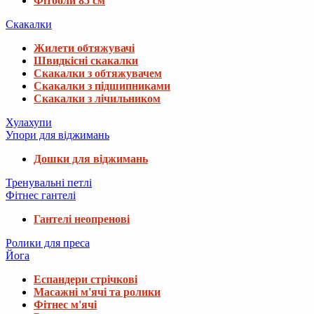
Фітболи 85 см
Скакалки
Жилети обтяжувачі
Швидкісні скакалки
Скакалки з обтяжувачем
Скакалки з підшипниками
Скакалки з лічильником
Хулахупи
Упори для віджимань
Дошки для віджимань
Тренувальні петлі
Фітнес гантелі
Гантелі неопренові
Ролики для преса
Йога
Еспандери стрічкові
Масажні м'ячі та ролики
Фітнес м'ячі