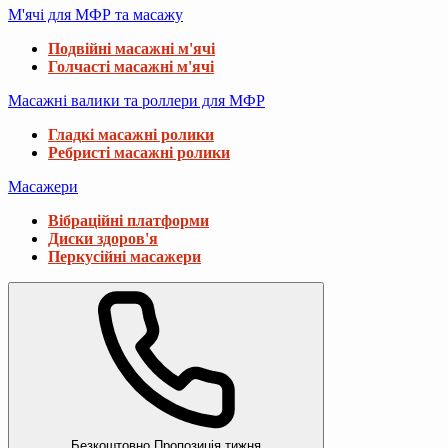
М'ячі для МФР та масажу
Подвійні масажні м'ячі
Голчасті масажні м'ячі
Масажні валики та роллери для МФР
Гладкі масажні ролики
Ребристі масажні ролики
Масажери
Вібраційні платформи
Диски здоров'я
Перкусійні масажери
Безкоштовно
Пропозиція тижня