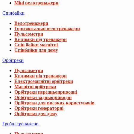
Міні велотренажери
Спінбайки
Велотренажери
Горизонтальні велотренажери
Пульсометри
Килимки під тренажери
Спін байки магнітні
Спінбайки для дому
Орбітреки
Пульсометри
Килимки під тренажери
Електромагнітні орбітреки
Магнітні орбітреки
Орбітреки передньоприводні
Орбітреки задньоприводні
Орбітреки для високих користувачів
Орбітреки генераторні
Орбітреки для дому
Гребні тренажери
Пульсометри