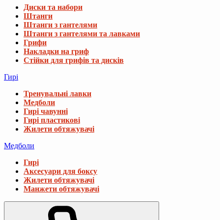
Диски та набори
Штанги
Штанги з гантелями
Штанги з гантелями та лавками
Грифи
Накладки на гриф
Стійки для грифів та дисків
Гирі
Тренувальні лавки
Медболи
Гирі чавунні
Гирі пластикові
Жилети обтяжувачі
Медболи
Гирі
Аксесуари для боксу
Жилети обтяжувачі
Манжети обтяжувачі