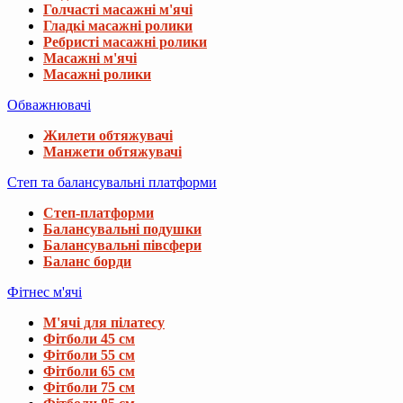
Голчасті масажні м'ячі
Гладкі масажні ролики
Ребристі масажні ролики
Масажні м'ячі
Масажні ролики
Обважнювачі
Жилети обтяжувачі
Манжети обтяжувачі
Степ та балансувальні платформи
Степ-платформи
Балансувальні подушки
Балансувальні півсфери
Баланс борди
Фітнес м'ячі
М'ячі для пілатесу
Фітболи 45 см
Фітболи 55 см
Фітболи 65 см
Фітболи 75 см