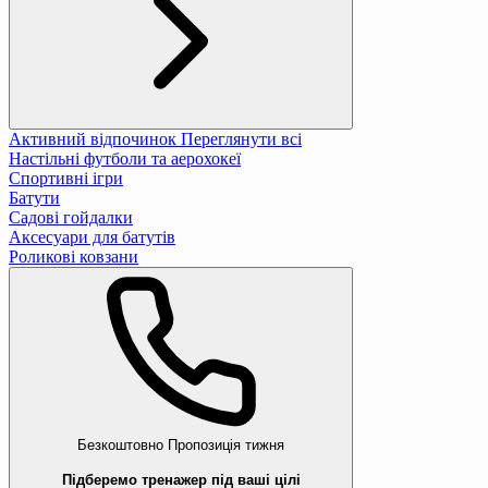
Активний відпочинок
Переглянути всі
Настільні футболи та аерохокеї
Спортивні ігри
Батути
Садові гойдалки
Аксесуари для батутів
Роликові ковзани
Безкоштовно
Пропозиція тижня
Підберемо тренажер під ваші цілі