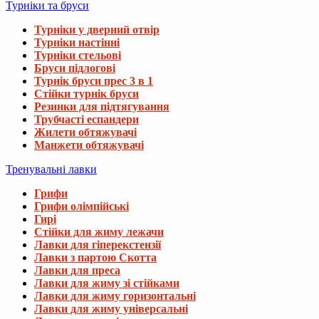
Турніки та бруси
Турніки у дверний отвір
Турніки настінні
Турніки стельові
Бруси підлогові
Турнік бруси прес 3 в 1
Стійки турнік бруси
Резинки для підтягування
Трубчасті еспандери
Жилети обтяжувачі
Манжети обтяжувачі
Тренувальні лавки
Грифи
Грифи олімпійські
Гирі
Стійки для жиму лежачи
Лавки для гіперекстензії
Лавки з партою Скотта
Лавки для преса
Лавки для жиму зі стійками
Лавки для жиму горизонтальні
Лавки для жиму універсальні