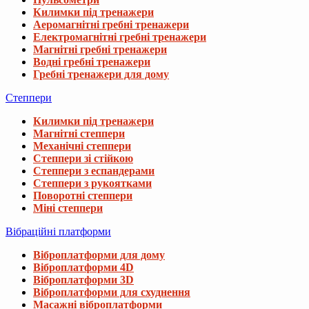
Килимки під тренажери
Аеромагнітні гребні тренажери
Електромагнітні гребні тренажери
Магнітні гребні тренажери
Водні гребні тренажери
Гребні тренажери для дому
Степпери
Килимки під тренажери
Магнітні степпери
Механічні степпери
Степпери зі стійкою
Степпери з еспандерами
Степпери з рукоятками
Поворотні степпери
Міні степпери
Вібраційні платформи
Віброплатформи для дому
Віброплатформи 4D
Віброплатформи 3D
Віброплатформи для схуднення
Масажні віброплатформи