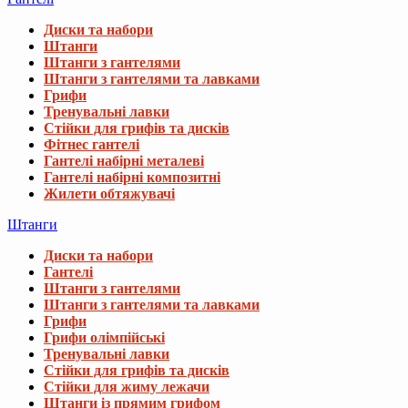
Диски та набори
Штанги
Штанги з гантелями
Штанги з гантелями та лавками
Грифи
Тренувальні лавки
Стійки для грифів та дисків
Фітнес гантелі
Гантелі набірні металеві
Гантелі набірні композитні
Жилети обтяжувачі
Штанги
Диски та набори
Гантелі
Штанги з гантелями
Штанги з гантелями та лавками
Грифи
Грифи олімпійські
Тренувальні лавки
Стійки для грифів та дисків
Стійки для жиму лежачи
Штанги із прямим грифом