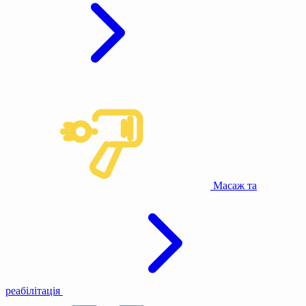
Масаж та
реабілітація