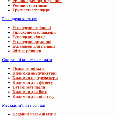
Резинки для підтягування
Резинки з петлями
Трубчасті еспандери
Еспандери кистьові
Еспандери стрічкові
Гіроскопічні еспандери
Еспандери кільце
Еспандери пружинні
Еспандери для пальців
Фітнес резинки
Спортивні килимки та мати
Гімнастичні мати
Килимки акупунктурні
Килимки під тренажери
Килимки для фітнесу
Татамі мат пазли
Килимки для йоги
Килимки для пілатесу
Масажні м'ячі та ролики
Подвійні масажні м'ячі