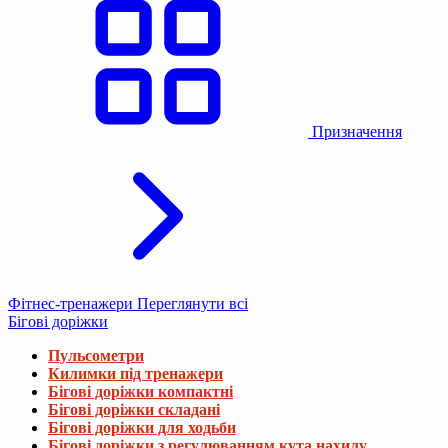
Призначення
Фітнес-тренажери
Переглянути всі
Бігові доріжки
Пульсометри
Килимки під тренажери
Бігові доріжки компактні
Бігові доріжки складані
Бігові доріжки для ходьби
Бігові доріжки з регулюванням кута нахилу