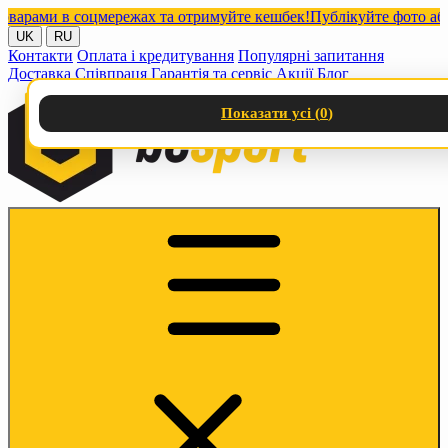
ами в соцмережах та отримуйте кешбек!
Публікуйте фото або від
UK
RU
Контакти
Оплата і кредитування
Популярні запитання
Доставка
Співпраця
Гарантія та сервіс
Акції
Блог
Показати усі (
0
)