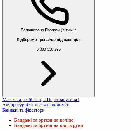
Безкоштовно
Пропозиція тижня
Підберемо тренажер під ваші цілі
0 800 330 295
Масаж та реабілітація
Переглянути всі
Акупресурні та масажні килимки
Бандажі та фіксатори
Бандажі та ортези на коліно
Бандажі та ортези на кисть руки