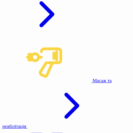
Масаж та
реабілітація