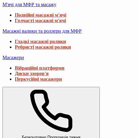
М'ячі для МФР та масажу
Подвійні масажні м'ячі
Голчасті масажні м'ячі
Масажні валики та роллери для МФР
Гладкі масажні ролики
Ребристі масажні ролики
Масажери
Вібраційні платформи
Диски здоров'я
Перкусійні масажери
Безкоштовно
Пропозиція тижня