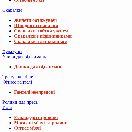
Фітболи 85 см
Скакалки
Жилети обтяжувачі
Швидкісні скакалки
Скакалки з обтяжувачем
Скакалки з підшипниками
Скакалки з лічильником
Хулахупи
Упори для віджимань
Дошки для віджимань
Тренувальні петлі
Фітнес гантелі
Гантелі неопренові
Ролики для преса
Йога
Еспандери стрічкові
Масажні м'ячі та ролики
Фітнес м'ячі