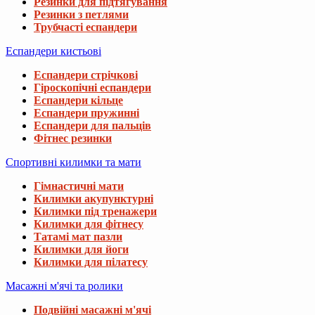
Резинки для підтягування
Резинки з петлями
Трубчасті еспандери
Еспандери кистьові
Еспандери стрічкові
Гіроскопічні еспандери
Еспандери кільце
Еспандери пружинні
Еспандери для пальців
Фітнес резинки
Спортивні килимки та мати
Гімнастичні мати
Килимки акупунктурні
Килимки під тренажери
Килимки для фітнесу
Татамі мат пазли
Килимки для йоги
Килимки для пілатесу
Масажні м'ячі та ролики
Подвійні масажні м'ячі