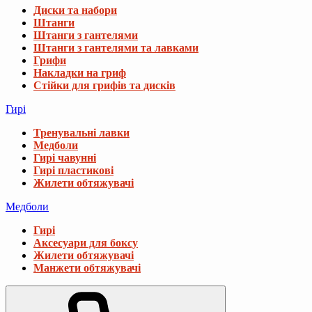
Диски та набори
Штанги
Штанги з гантелями
Штанги з гантелями та лавками
Грифи
Накладки на гриф
Стійки для грифів та дисків
Гирі
Тренувальні лавки
Медболи
Гирі чавунні
Гирі пластикові
Жилети обтяжувачі
Медболи
Гирі
Аксесуари для боксу
Жилети обтяжувачі
Манжети обтяжувачі