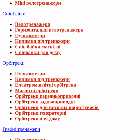
Міні велотренажери
Спінбайки
Велотренажери
Горизонтальні велотренажери
Пульсометри
Килимки під тренажери
Спін байки магнітні
Спінбайки для дому
Орбітреки
Пульсометри
Килимки під тренажери
Електромагнітні орбітреки
Магнітні орбітреки
Орбітреки передньоприводні
Орбітреки задньоприводні
Орбітреки для високих користувачів
Орбітреки генераторні
Орбітреки для дому
Гребні тренажери
Пульсометри