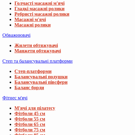
Голчасті масажні м'ячі
Гладкі масажні ролики
Ребристі масажні ролики
Масажні м'ячі
Масажні ролики
Обважнювачі
Жилети обтяжувачі
Манжети обтяжувачі
Степ та балансувальні платформи
Степ-платформи
Балансувальні подушки
Балансувальні півсфери
Баланс борди
Фітнес м'ячі
М'ячі для пілатесу
Фітболи 45 см
Фітболи 55 см
Фітболи 65 см
Фітболи 75 см