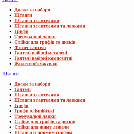
Диски та набори
Штанги
Штанги з гантелями
Штанги з гантелями та лавками
Грифи
Тренувальні лавки
Стійки для грифів та дисків
Фітнес гантелі
Гантелі набірні металеві
Гантелі набірні композитні
Жилети обтяжувачі
Штанги
Диски та набори
Гантелі
Штанги з гантелями
Штанги з гантелями та лавками
Грифи
Грифи олімпійські
Тренувальні лавки
Стійки для грифів та дисків
Стійки для жиму лежачи
Штанги із прямим грифом