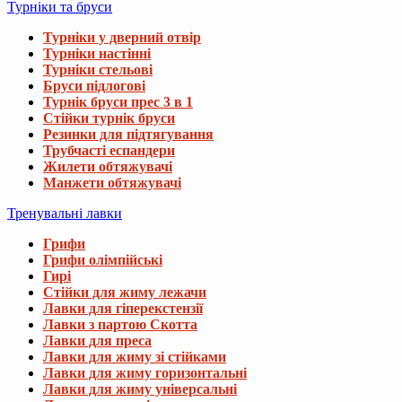
Турніки та бруси
Турніки у дверний отвір
Турніки настінні
Турніки стельові
Бруси підлогові
Турнік бруси прес 3 в 1
Стійки турнік бруси
Резинки для підтягування
Трубчасті еспандери
Жилети обтяжувачі
Манжети обтяжувачі
Тренувальні лавки
Грифи
Грифи олімпійські
Гирі
Стійки для жиму лежачи
Лавки для гіперекстензії
Лавки з партою Скотта
Лавки для преса
Лавки для жиму зі стійками
Лавки для жиму горизонтальні
Лавки для жиму універсальні