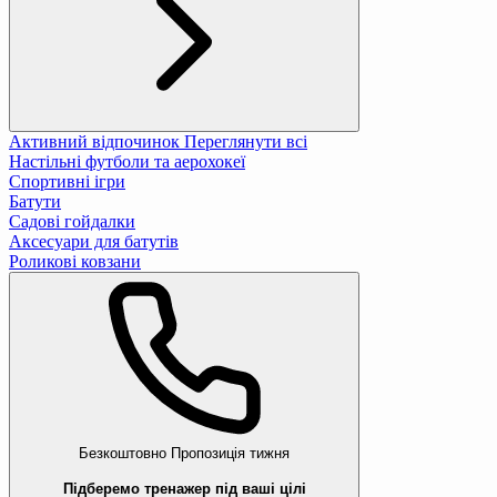
Активний відпочинок
Переглянути всі
Настільні футболи та аерохокеї
Спортивні ігри
Батути
Садові гойдалки
Аксесуари для батутів
Роликові ковзани
Безкоштовно
Пропозиція тижня
Підберемо тренажер під ваші цілі