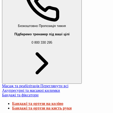
Безкоштовно
Пропозиція тижня
Підберемо тренажер під ваші цілі
0 800 330 295
Масаж та реабілітація
Переглянути всі
Акупресурні та масажні килимки
Бандажі та фіксатори
Бандажі та ортези на коліно
Бандажі та ортези на кисть руки