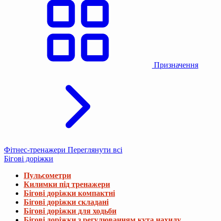
Призначення
Фітнес-тренажери
Переглянути всі
Бігові доріжки
Пульсометри
Килимки під тренажери
Бігові доріжки компактні
Бігові доріжки складані
Бігові доріжки для ходьби
Бігові доріжки з регулюванням кута нахилу