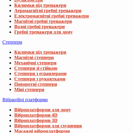
Килимки під тренажери
Аеромагнітні гребні тренажери
Електромагнітні гребні тренажери
Магнітні гребні тренажери
Водні гребні тренажери
Гребні тренажери для дому
Степпери
Килимки під тренажери
Магнітні степпери
Механічні степпери
Степпери зі стійкою
Степпери з еспандерами
Степпери з рукоятками
Поворотні степпери
Міні степпери
Вібраційні платформи
Віброплатформи для дому
Віброплатформи 4D
Віброплатформи 3D
Віброплатформи для схуднення
Масажні віброплатформи