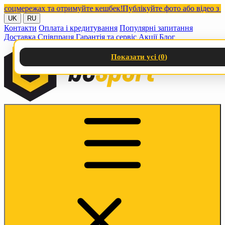
мережах та отримуйте кешбек!
Публікуйте фото або відео з наши
UK
RU
Контакти
Оплата і кредитування
Популярні запитання
Доставка
Співпраця
Гарантія та сервіс
Акції
Блог
Показати усі (
0
)