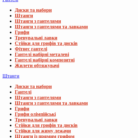
Диски та набори
Штанги
Штанги з гантелями
Штанги з гантелями та лавками
Грифи
Тренувальні лавки
Стійки для грифів та дисків
Фітнес гантелі
Гантелі набірні металеві
Гантелі набірні композитні
Жилети обтяжувачі
Штанги
Диски та набори
Гантелі
Штанги з гантелями
Штанги з гантелями та лавками
Грифи
Грифи олімпійські
Тренувальні лавки
Стійки для грифів та дисків
Стійки для жиму лежачи
Штанги із прямим грифом