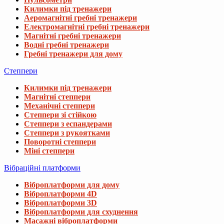
Килимки під тренажери
Аеромагнітні гребні тренажери
Електромагнітні гребні тренажери
Магнітні гребні тренажери
Водні гребні тренажери
Гребні тренажери для дому
Степпери
Килимки під тренажери
Магнітні степпери
Механічні степпери
Степпери зі стійкою
Степпери з еспандерами
Степпери з рукоятками
Поворотні степпери
Міні степпери
Вібраційні платформи
Віброплатформи для дому
Віброплатформи 4D
Віброплатформи 3D
Віброплатформи для схуднення
Масажні віброплатформи