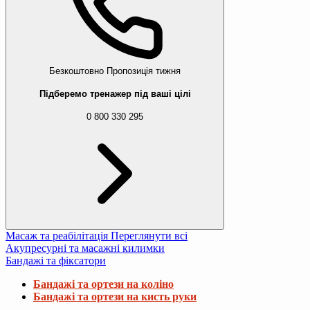
Безкоштовно
Пропозиція тижня
Підберемо тренажер під ваші цілі
0 800 330 295
Масаж та реабілітація
Переглянути всі
Акупресурні та масажні килимки
Бандажі та фіксатори
Бандажі та ортези на коліно
Бандажі та ортези на кисть руки