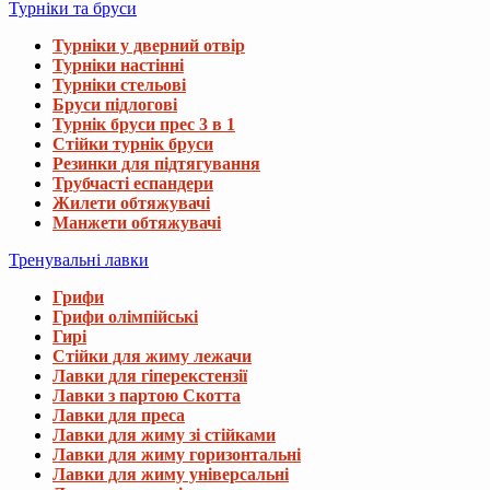
Турніки та бруси
Турніки у дверний отвір
Турніки настінні
Турніки стельові
Бруси підлогові
Турнік бруси прес 3 в 1
Стійки турнік бруси
Резинки для підтягування
Трубчасті еспандери
Жилети обтяжувачі
Манжети обтяжувачі
Тренувальні лавки
Грифи
Грифи олімпійські
Гирі
Стійки для жиму лежачи
Лавки для гіперекстензії
Лавки з партою Скотта
Лавки для преса
Лавки для жиму зі стійками
Лавки для жиму горизонтальні
Лавки для жиму універсальні