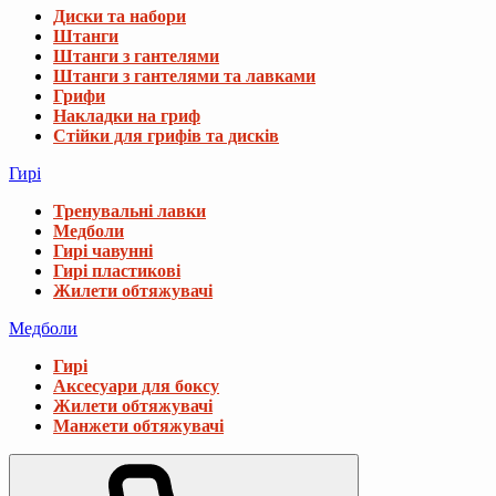
Диски та набори
Штанги
Штанги з гантелями
Штанги з гантелями та лавками
Грифи
Накладки на гриф
Стійки для грифів та дисків
Гирі
Тренувальні лавки
Медболи
Гирі чавунні
Гирі пластикові
Жилети обтяжувачі
Медболи
Гирі
Аксесуари для боксу
Жилети обтяжувачі
Манжети обтяжувачі