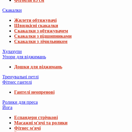
Фітболи 85 см
Скакалки
Жилети обтяжувачі
Швидкісні скакалки
Скакалки з обтяжувачем
Скакалки з підшипниками
Скакалки з лічильником
Хулахупи
Упори для віджимань
Дошки для віджимань
Тренувальні петлі
Фітнес гантелі
Гантелі неопренові
Ролики для преса
Йога
Еспандери стрічкові
Масажні м'ячі та ролики
Фітнес м'ячі