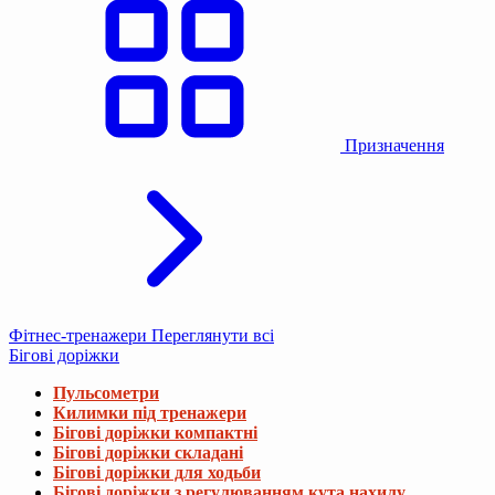
Призначення
Фітнес-тренажери
Переглянути всі
Бігові доріжки
Пульсометри
Килимки під тренажери
Бігові доріжки компактні
Бігові доріжки складані
Бігові доріжки для ходьби
Бігові доріжки з регулюванням кута нахилу