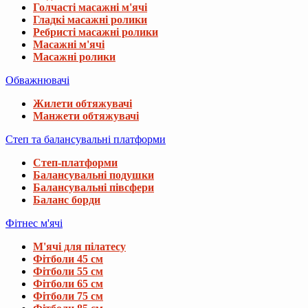
Голчасті масажні м'ячі
Гладкі масажні ролики
Ребристі масажні ролики
Масажні м'ячі
Масажні ролики
Обважнювачі
Жилети обтяжувачі
Манжети обтяжувачі
Степ та балансувальні платформи
Степ-платформи
Балансувальні подушки
Балансувальні півсфери
Баланс борди
Фітнес м'ячі
М'ячі для пілатесу
Фітболи 45 см
Фітболи 55 см
Фітболи 65 см
Фітболи 75 см