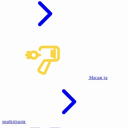
Масаж та
реабілітація