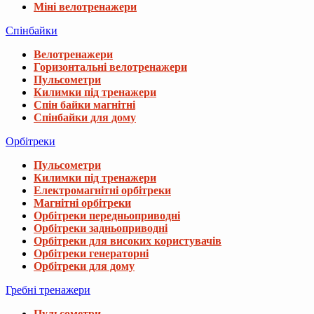
Міні велотренажери
Спінбайки
Велотренажери
Горизонтальні велотренажери
Пульсометри
Килимки під тренажери
Спін байки магнітні
Спінбайки для дому
Орбітреки
Пульсометри
Килимки під тренажери
Електромагнітні орбітреки
Магнітні орбітреки
Орбітреки передньоприводні
Орбітреки задньоприводні
Орбітреки для високих користувачів
Орбітреки генераторні
Орбітреки для дому
Гребні тренажери
Пульсометри