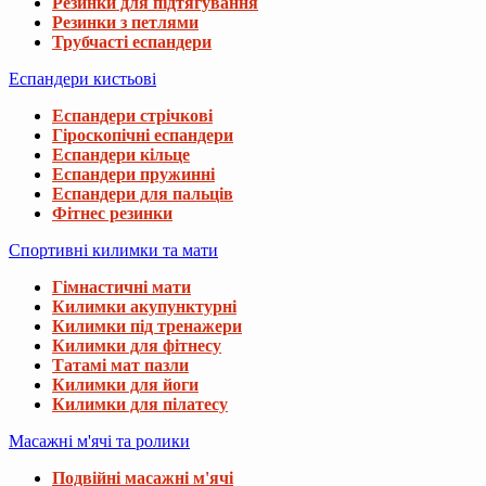
Резинки для підтягування
Резинки з петлями
Трубчасті еспандери
Еспандери кистьові
Еспандери стрічкові
Гіроскопічні еспандери
Еспандери кільце
Еспандери пружинні
Еспандери для пальців
Фітнес резинки
Спортивні килимки та мати
Гімнастичні мати
Килимки акупунктурні
Килимки під тренажери
Килимки для фітнесу
Татамі мат пазли
Килимки для йоги
Килимки для пілатесу
Масажні м'ячі та ролики
Подвійні масажні м'ячі