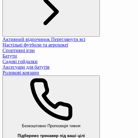
Активний відпочинок
Переглянути всі
Настільні футболи та аерохокеї
Спортивні ігри
Батути
Садові гойдалки
Аксесуари для батутів
Роликові ковзани
Безкоштовно
Пропозиція тижня
Підберемо тренажер під ваші цілі