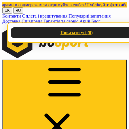
ми в соцмережах та отримуйте кешбек!
Публікуйте фото або віде
UK
RU
Контакти
Оплата і кредитування
Популярні запитання
Доставка
Співпраця
Гарантія та сервіс
Акції
Блог
Показати усі (
0
)