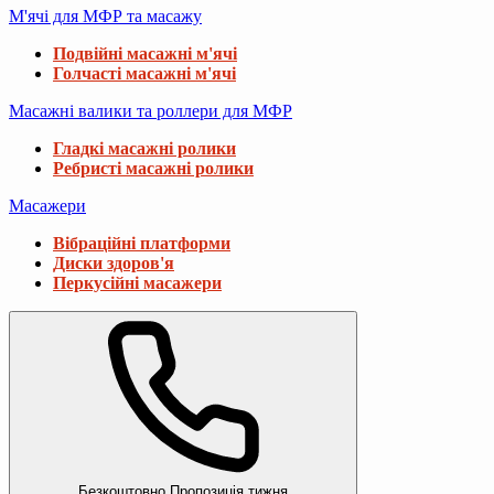
М'ячі для МФР та масажу
Подвійні масажні м'ячі
Голчасті масажні м'ячі
Масажні валики та роллери для МФР
Гладкі масажні ролики
Ребристі масажні ролики
Масажери
Вібраційні платформи
Диски здоров'я
Перкусійні масажери
Безкоштовно
Пропозиція тижня