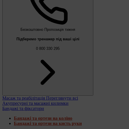
Безкоштовно
Пропозиція тижня
Підберемо тренажер під ваші цілі
0 800 330 295
Масаж та реабілітація
Переглянути всі
Акупресурні та масажні килимки
Бандажі та фіксатори
Бандажі та ортези на коліно
Бандажі та ортези на кисть руки