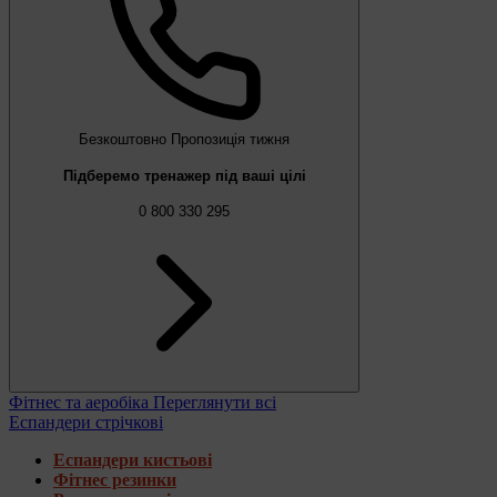
Безкоштовно
Пропозиція тижня
Підберемо тренажер під ваші цілі
0 800 330 295
Фітнес та аеробіка
Переглянути всі
Еспандери стрічкові
Еспандери кистьові
Фітнес резинки