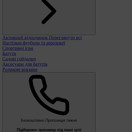
Активний відпочинок
Переглянути всі
Настільні футболи та аерохокеї
Спортивні ігри
Батути
Садові гойдалки
Аксесуари для батутів
Роликові ковзани
Безкоштовно
Пропозиція тижня
Підберемо тренажер під ваші цілі