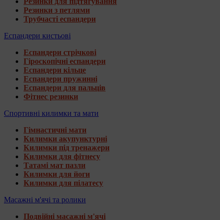
Резинки для підтягування
Резинки з петлями
Трубчасті еспандери
Еспандери кистьові
Еспандери стрічкові
Гіроскопічні еспандери
Еспандери кільце
Еспандери пружинні
Еспандери для пальців
Фітнес резинки
Спортивні килимки та мати
Гімнастичні мати
Килимки акупунктурні
Килимки під тренажери
Килимки для фітнесу
Татамі мат пазли
Килимки для йоги
Килимки для пілатесу
Масажні м'ячі та ролики
Подвійні масажні м'ячі