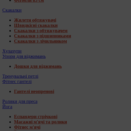
Фітболи 85 см
Скакалки
Жилети обтяжувачі
Швидкісні скакалки
Скакалки з обтяжувачем
Скакалки з підшипниками
Скакалки з лічильником
Хулахупи
Упори для віджимань
Дошки для віджимань
Тренувальні петлі
Фітнес гантелі
Гантелі неопренові
Ролики для преса
Йога
Еспандери стрічкові
Масажні м'ячі та ролики
Фітнес м'ячі