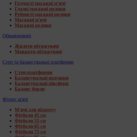
Голчасті масажні м'ячі
Гладкі масажні ролики
Ребристі масажні ролики
Масажні м'ячі
Масажні ролики
Обважнювачі
Жилети обтяжувачі
Манжети обтяжувачі
Степ та балансувальні платформи
Степ-платформи
Балансувальні подушки
Балансувальні півсфери
Баланс борди
Фітнес м'ячі
М'ячі для пілатесу
Фітболи 45 см
Фітболи 55 см
Фітболи 65 см
Фітболи 75 см