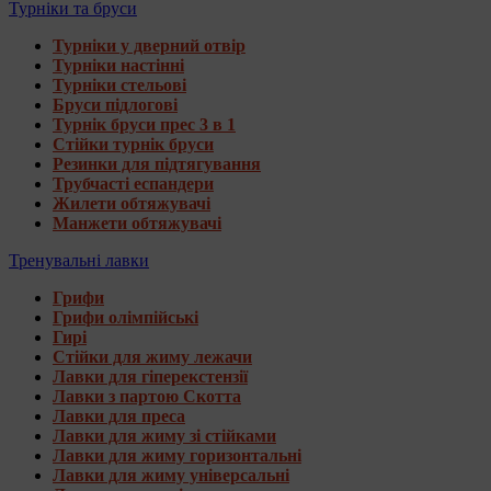
Турніки та бруси
Турніки у дверний отвір
Турніки настінні
Турніки стельові
Бруси підлогові
Турнік бруси прес 3 в 1
Стійки турнік бруси
Резинки для підтягування
Трубчасті еспандери
Жилети обтяжувачі
Манжети обтяжувачі
Тренувальні лавки
Грифи
Грифи олімпійські
Гирі
Стійки для жиму лежачи
Лавки для гіперекстензії
Лавки з партою Скотта
Лавки для преса
Лавки для жиму зі стійками
Лавки для жиму горизонтальні
Лавки для жиму універсальні