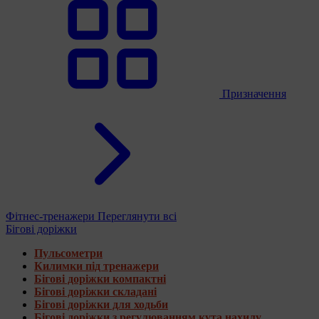
Призначення
Фітнес-тренажери
Переглянути всі
Бігові доріжки
Пульсометри
Килимки під тренажери
Бігові доріжки компактні
Бігові доріжки складані
Бігові доріжки для ходьби
Бігові доріжки з регулюванням кута нахилу