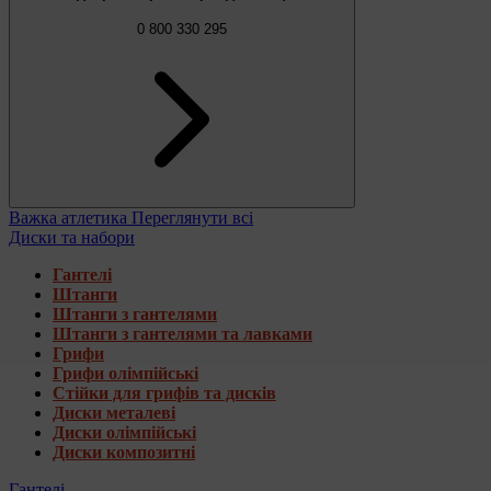
0 800 330 295
Важка атлетика
Переглянути всі
Диски та набори
Гантелі
Штанги
Штанги з гантелями
Штанги з гантелями та лавками
Грифи
Грифи олімпійські
Стійки для грифів та дисків
Диски металеві
Диски олімпійські
Диски композитні
Гантелі