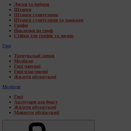
Диски та набори
Штанги
Штанги з гантелями
Штанги з гантелями та лавками
Грифи
Накладки на гриф
Стійки для грифів та дисків
Гирі
Тренувальні лавки
Медболи
Гирі чавунні
Гирі пластикові
Жилети обтяжувачі
Медболи
Гирі
Аксесуари для боксу
Жилети обтяжувачі
Манжети обтяжувачі