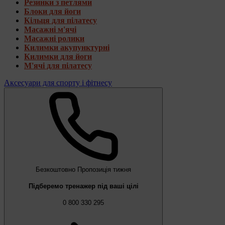
Резинки з петлями
Блоки для йоги
Кільця для пілатесу
Масажні м'ячі
Масажні ролики
Килимки акупунктурні
Килимки для йоги
М'ячі для пілатесу
Аксесуари для спорту і фітнесу
Безкоштовно
Пропозиція тижня
Підберемо тренажер під ваші цілі
0 800 330 295