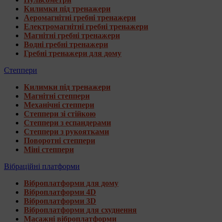
Килимки під тренажери
Аеромагнітні гребні тренажери
Електромагнітні гребні тренажери
Магнітні гребні тренажери
Водні гребні тренажери
Гребні тренажери для дому
Степпери
Килимки під тренажери
Магнітні степпери
Механічні степпери
Степпери зі стійкою
Степпери з еспандерами
Степпери з рукоятками
Поворотні степпери
Міні степпери
Вібраційні платформи
Віброплатформи для дому
Віброплатформи 4D
Віброплатформи 3D
Віброплатформи для схуднення
Масажні віброплатформи