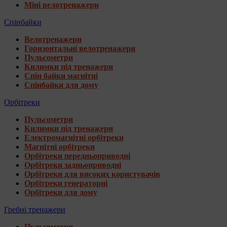
Міні велотренажери
Спінбайки
Велотренажери
Горизонтальні велотренажери
Пульсометри
Килимки під тренажери
Спін байки магнітні
Спінбайки для дому
Орбітреки
Пульсометри
Килимки під тренажери
Електромагнітні орбітреки
Магнітні орбітреки
Орбітреки передньоприводні
Орбітреки задньоприводні
Орбітреки для високих користувачів
Орбітреки генераторні
Орбітреки для дому
Гребні тренажери
Пульсометри