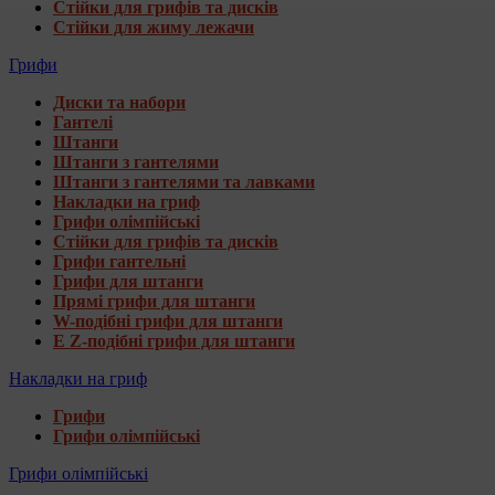
Стійки для грифів та дисків
Стійки для жиму лежачи
Грифи
Диски та набори
Гантелі
Штанги
Штанги з гантелями
Штанги з гантелями та лавками
Накладки на гриф
Грифи олімпійські
Стійки для грифів та дисків
Грифи гантельні
Грифи для штанги
Прямі грифи для штанги
W-подібні грифи для штанги
E Z-подібні грифи для штанги
Накладки на гриф
Грифи
Грифи олімпійські
Грифи олімпійські