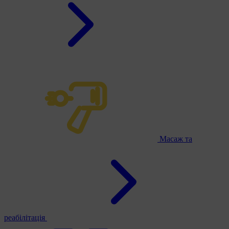
Масаж та
реабілітація