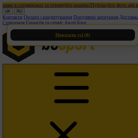
и в соцмережах та отримуйте кешбек!
Публікуйте фото або відео
UK
RU
Контакти
Оплата і кредитування
Популярні запитання
Доставк
Співпраця
Гарантія та сервіс
Акції
Блог
Показати усі (
0
)