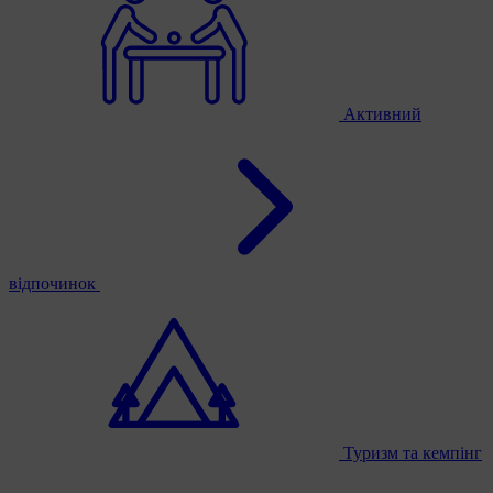
Активний
відпочинок
Туризм та кемпінг