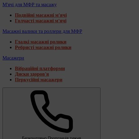
М'ячі для МФР та масажу
Подвійні масажні м'ячі
Голчасті масажні м'ячі
Масажні валики та роллери для МФР
Гладкі масажні ролики
Ребристі масажні ролики
Масажери
Вібраційні платформи
Диски здоров'я
Перкусійні масажери
Безкоштовно
Пропозиція тижня