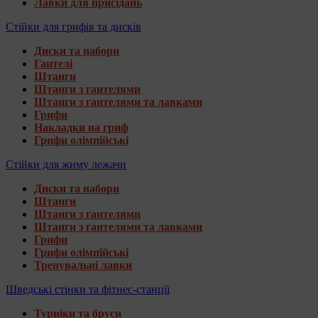
Лавки для присідань
Стійки для грифів та дисків
Диски та набори
Гантелі
Штанги
Штанги з гантелями
Штанги з гантелями та лавками
Грифи
Накладки на гриф
Грифи олімпійські
Стійки для жиму лежачи
Диски та набори
Штанги
Штанги з гантелями
Штанги з гантелями та лавками
Грифи
Грифи олімпійські
Тренувальні лавки
Шведські стінки та фітнес-станції
Турніки та бруси