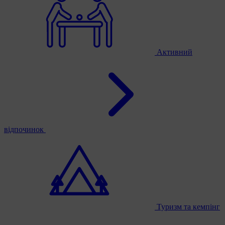
Активний
відпочинок
Туризм та кемпінг