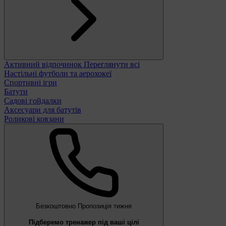
Активний відпочинок
Переглянути всі
Настільні футболи та аерохокеї
Спортивні ігри
Батути
Садові гойдалки
Аксесуари для батутів
Роликові ковзани
Безкоштовно
Пропозиція тижня
Підберемо тренажер під ваші цілі