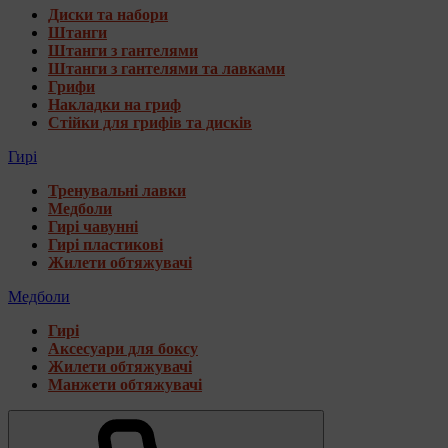
Диски та набори
Штанги
Штанги з гантелями
Штанги з гантелями та лавками
Грифи
Накладки на гриф
Стійки для грифів та дисків
Гирі
Тренувальні лавки
Медболи
Гирі чавунні
Гирі пластикові
Жилети обтяжувачі
Медболи
Гирі
Аксесуари для боксу
Жилети обтяжувачі
Манжети обтяжувачі