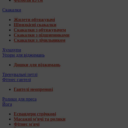
Фітболи 85 см
Скакалки
Жилети обтяжувачі
Швидкісні скакалки
Скакалки з обтяжувачем
Скакалки з підшипниками
Скакалки з лічильником
Хулахупи
Упори для віджимань
Дошки для віджимань
Тренувальні петлі
Фітнес гантелі
Гантелі неопренові
Ролики для преса
Йога
Еспандери стрічкові
Масажні м'ячі та ролики
Фітнес м'ячі