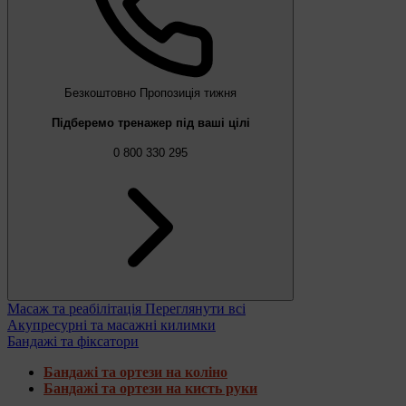
Безкоштовно
Пропозиція тижня
Підберемо тренажер під ваші цілі
0 800 330 295
Масаж та реабілітація
Переглянути всі
Акупресурні та масажні килимки
Бандажі та фіксатори
Бандажі та ортези на коліно
Бандажі та ортези на кисть руки