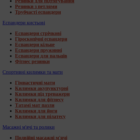
Резинки для підтягування
Резинки з петлями
Трубчасті еспандери
Еспандери кистьові
Еспандери стрічкові
Гіроскопічні еспандери
Еспандери кільце
Еспандери пружинні
Еспандери для пальців
Фітнес резинки
Спортивні килимки та мати
Гімнастичні мати
Килимки акупунктурні
Килимки під тренажери
Килимки для фітнесу
Татамі мат пазли
Килимки для йоги
Килимки для пілатесу
Масажні м'ячі та ролики
Подвійні масажні м'ячі