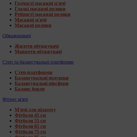
Голчасті масажні м'ячі
Гладкі масажні ролики
Ребристі масажні ролики
Масажні м'ячі
Масажні ролики
Обважнювачі
Жилети обтяжувачі
Манжети обтяжувачі
Степ та балансувальні платформи
Степ-платформи
Балансувальні подушки
Балансувальні півсфери
Баланс борди
Фітнес м'ячі
М'ячі для пілатесу
Фітболи 45 см
Фітболи 55 см
Фітболи 65 см
Фітболи 75 см