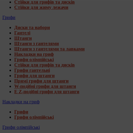
Стійки для грифів та дисків
Стійки для жиму лежачи
Грифи
Диски та набори
Гантелі
Штанги
Штанги з гантелями
Штанги з гантелями та лавками
Накладки на гриф
Грифи олімпійські
Стійки для грифів та дисків
Грифи гантельні
Грифи для штанги
Прямі грифи для штанги
W-подібні грифи для штанги
E Z-подібні грифи для штанги
Накладки на гриф
Грифи
Грифи олімпійські
Грифи олімпійські