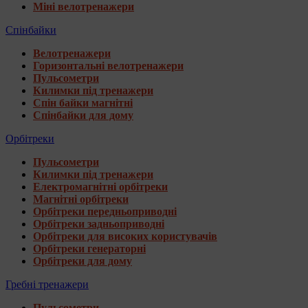
Міні велотренажери
Спінбайки
Велотренажери
Горизонтальні велотренажери
Пульсометри
Килимки під тренажери
Спін байки магнітні
Спінбайки для дому
Орбітреки
Пульсометри
Килимки під тренажери
Електромагнітні орбітреки
Магнітні орбітреки
Орбітреки передньоприводні
Орбітреки задньоприводні
Орбітреки для високих користувачів
Орбітреки генераторні
Орбітреки для дому
Гребні тренажери
Пульсометри