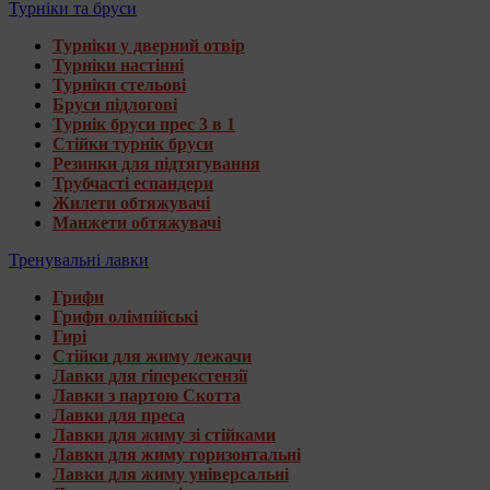
Турніки та бруси
Турніки у дверний отвір
Турніки настінні
Турніки стельові
Бруси підлогові
Турнік бруси прес 3 в 1
Стійки турнік бруси
Резинки для підтягування
Трубчасті еспандери
Жилети обтяжувачі
Манжети обтяжувачі
Тренувальні лавки
Грифи
Грифи олімпійські
Гирі
Стійки для жиму лежачи
Лавки для гіперекстензії
Лавки з партою Скотта
Лавки для преса
Лавки для жиму зі стійками
Лавки для жиму горизонтальні
Лавки для жиму універсальні