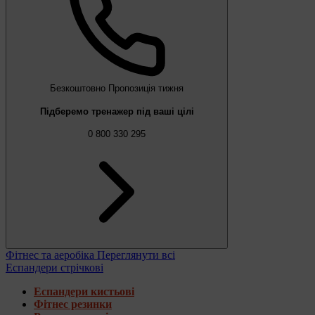
Безкоштовно
Пропозиція тижня
Підберемо тренажер під ваші цілі
0 800 330 295
Фітнес та аеробіка
Переглянути всі
Еспандери стрічкові
Еспандери кистьові
Фітнес резинки