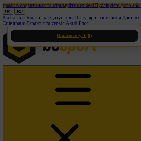
ми в соцмережах та отримуйте кешбек!
Публікуйте фото або віде
UK
RU
Контакти
Оплата і кредитування
Популярні запитання
Доставк
Співпраця
Гарантія та сервіс
Акції
Блог
Показати усі (
0
)