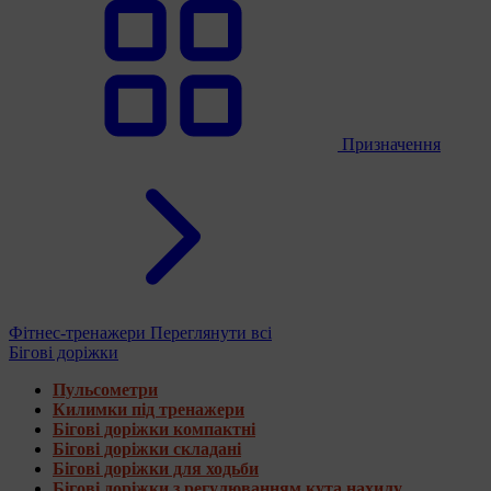
Призначення
Фітнес-тренажери
Переглянути всі
Бігові доріжки
Пульсометри
Килимки під тренажери
Бігові доріжки компактні
Бігові доріжки складані
Бігові доріжки для ходьби
Бігові доріжки з регулюванням кута нахилу