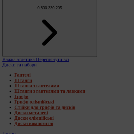
0 800 330 295
Важка атлетика
Переглянути всі
Диски та набори
Гантелі
Штанги
Штанги з гантелями
Штанги з гантелями та лавками
Грифи
Грифи олімпійські
Стійки для грифів та дисків
Диски металеві
Диски олімпійські
Диски композитні
Гантелі