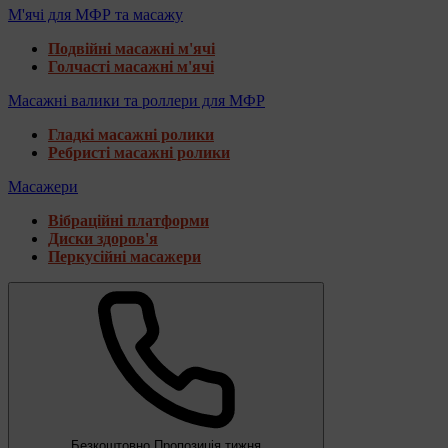
М'ячі для МФР та масажу
Подвійні масажні м'ячі
Голчасті масажні м'ячі
Масажні валики та роллери для МФР
Гладкі масажні ролики
Ребристі масажні ролики
Масажери
Вібраційні платформи
Диски здоров'я
Перкусійні масажери
Безкоштовно
Пропозиція тижня