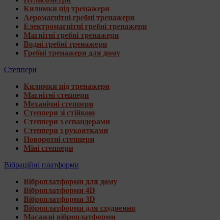
Килимки під тренажери
Аеромагнітні гребні тренажери
Електромагнітні гребні тренажери
Магнітні гребні тренажери
Водні гребні тренажери
Гребні тренажери для дому
Степпери
Килимки під тренажери
Магнітні степпери
Механічні степпери
Степпери зі стійкою
Степпери з еспандерами
Степпери з рукоятками
Поворотні степпери
Міні степпери
Вібраційні платформи
Віброплатформи для дому
Віброплатформи 4D
Віброплатформи 3D
Віброплатформи для схуднення
Масажні віброплатформи