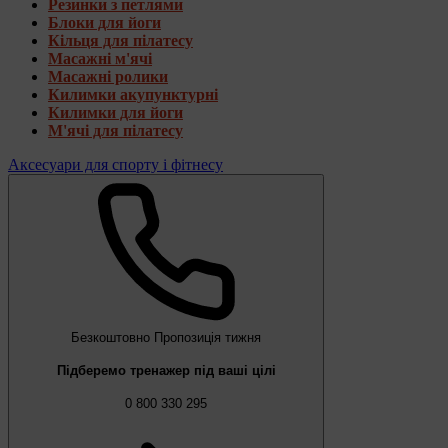
Резинки з петлями
Блоки для йоги
Кільця для пілатесу
Масажні м'ячі
Масажні ролики
Килимки акупунктурні
Килимки для йоги
М'ячі для пілатесу
Аксесуари для спорту і фітнесу
Безкоштовно
Пропозиція тижня
Підберемо тренажер під ваші цілі
0 800 330 295