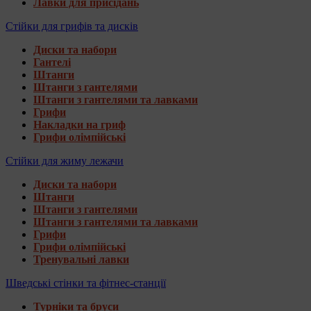
Лавки для присідань
Стійки для грифів та дисків
Диски та набори
Гантелі
Штанги
Штанги з гантелями
Штанги з гантелями та лавками
Грифи
Накладки на гриф
Грифи олімпійські
Стійки для жиму лежачи
Диски та набори
Штанги
Штанги з гантелями
Штанги з гантелями та лавками
Грифи
Грифи олімпійські
Тренувальні лавки
Шведські стінки та фітнес-станції
Турніки та бруси