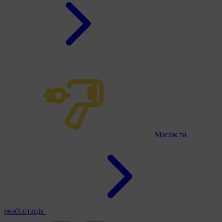
Масаж та
реабілітація