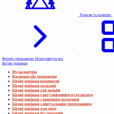
Туризм та кемпінг
Фітнес-тренажери
Переглянути всі
Бігові доріжки
Пульсометри
Килимки під тренажери
Бігові доріжки компактні
Бігові доріжки складані
Бігові доріжки для ходьби
Бігові доріжки з регулюванням кута нахилу
Бігові доріжки з широким полотном
Бігові доріжки з віртуальним тренуванням
Бігові доріжки для дому
Бігові доріжки без поручнів