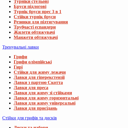
Турніки стельові
Бруси підлогові
Турнік бруси прес 3 в 1
Стійки турнік бруси
Резинки для підтягування
Трубчасті еспандери
Жилети обтяжувачі
Манжети обтяжувачі
Тренувальні лавки
Грифи
Грифи олімпійські
Гирі
Стійки для жиму лежачи
Лавки для гіперекстензії
Лавки з партою Скотта
Лавки для преса
Лавки для жиму зі стійками
Лавки для жиму горизонтальні
Лавки для жиму універсальні
Лавки для присідань
Стійки для грифів та дисків
Диски та набори