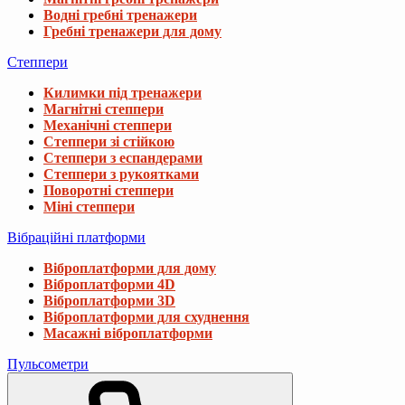
Водні гребні тренажери
Гребні тренажери для дому
Степпери
Килимки під тренажери
Магнітні степпери
Механічні степпери
Степпери зі стійкою
Степпери з еспандерами
Степпери з рукоятками
Поворотні степпери
Міні степпери
Вібраційні платформи
Віброплатформи для дому
Віброплатформи 4D
Віброплатформи 3D
Віброплатформи для схуднення
Масажні віброплатформи
Пульсометри