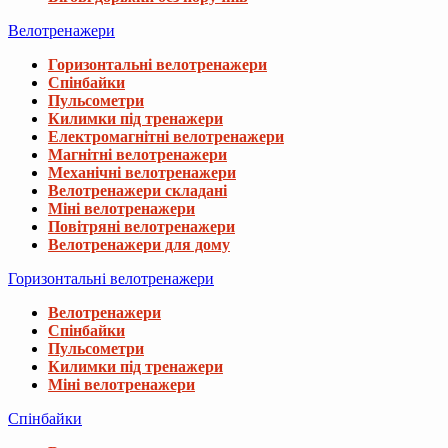
Велотренажери
Горизонтальні велотренажери
Спінбайки
Пульсометри
Килимки під тренажери
Електромагнітні велотренажери
Магнітні велотренажери
Механічні велотренажери
Велотренажери складані
Міні велотренажери
Повітряні велотренажери
Велотренажери для дому
Горизонтальні велотренажери
Велотренажери
Спінбайки
Пульсометри
Килимки під тренажери
Міні велотренажери
Спінбайки