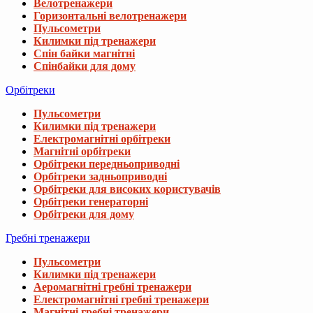
Велотренажери
Горизонтальні велотренажери
Пульсометри
Килимки під тренажери
Спін байки магнітні
Спінбайки для дому
Орбітреки
Пульсометри
Килимки під тренажери
Електромагнітні орбітреки
Магнітні орбітреки
Орбітреки передньоприводні
Орбітреки задньоприводні
Орбітреки для високих користувачів
Орбітреки генераторні
Орбітреки для дому
Гребні тренажери
Пульсометри
Килимки під тренажери
Аеромагнітні гребні тренажери
Електромагнітні гребні тренажери
Магнітні гребні тренажери