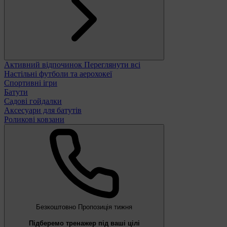
Активний відпочинок
Переглянути всі
Настільні футболи та аерохокеї
Спортивні ігри
Батути
Садові гойдалки
Аксесуари для батутів
Роликові ковзани
Безкоштовно
Пропозиція тижня
Підберемо тренажер під ваші цілі