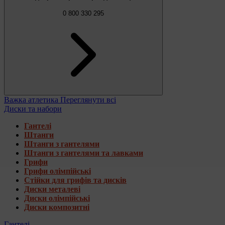
0 800 330 295
Важка атлетика
Переглянути всі
Диски та набори
Гантелі
Штанги
Штанги з гантелями
Штанги з гантелями та лавками
Грифи
Грифи олімпійські
Стійки для грифів та дисків
Диски металеві
Диски олімпійські
Диски композитні
Гантелі