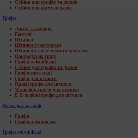
Стійки для грифів та дисків
Стійки для жиму лежачи
Грифи
Диски та набори
Гантелі
Штанги
Штанги з гантелями
Штанги з гантелями та лавками
Накладки на гриф
Грифи олімпійські
Стійки для грифів та дисків
Грифи гантельні
Грифи для штанги
Прямі грифи для штанги
W-подібні грифи для штанги
E Z-подібні грифи для штанги
Накладки на гриф
Грифи
Грифи олімпійські
Грифи олімпійські