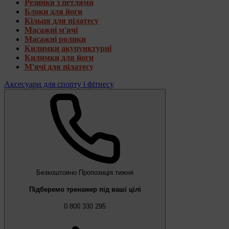
Резинки з петлями
Блоки для йоги
Кільця для пілатесу
Масажні м'ячі
Масажні ролики
Килимки акупунктурні
Килимки для йоги
М'ячі для пілатесу
Аксесуари для спорту і фітнесу
Безкоштовно
Пропозиція тижня
Підберемо тренажер під ваші цілі
0 800 330 295