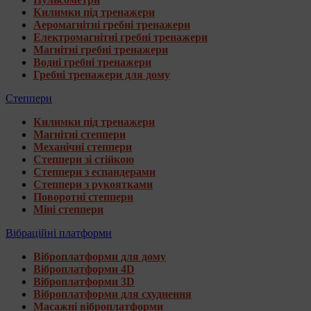
Килимки під тренажери
Аеромагнітні гребні тренажери
Електромагнітні гребні тренажери
Магнітні гребні тренажери
Водні гребні тренажери
Гребні тренажери для дому
Степпери
Килимки під тренажери
Магнітні степпери
Механічні степпери
Степпери зі стійкою
Степпери з еспандерами
Степпери з рукоятками
Поворотні степпери
Міні степпери
Вібраційні платформи
Віброплатформи для дому
Віброплатформи 4D
Віброплатформи 3D
Віброплатформи для схуднення
Масажні віброплатформи