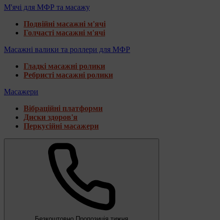
М'ячі для МФР та масажу
Подвійні масажні м'ячі
Голчасті масажні м'ячі
Масажні валики та роллери для МФР
Гладкі масажні ролики
Ребристі масажні ролики
Масажери
Вібраційні платформи
Диски здоров'я
Перкусійні масажери
Безкоштовно
Пропозиція тижня