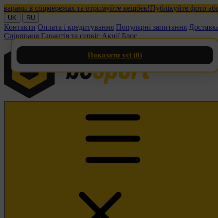
ами в соцмережах та отримуйте кешбек!
Публікуйте фото або від
UK
RU
Контакти
Оплата і кредитування
Популярні запитання
Доставк
Співпраця
Гарантія та сервіс
Акції
Блог
Показати усі (
0
)