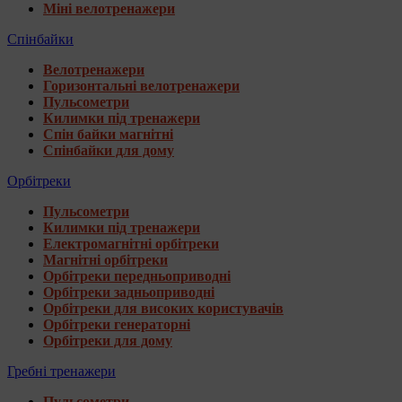
Міні велотренажери
Спінбайки
Велотренажери
Горизонтальні велотренажери
Пульсометри
Килимки під тренажери
Спін байки магнітні
Спінбайки для дому
Орбітреки
Пульсометри
Килимки під тренажери
Електромагнітні орбітреки
Магнітні орбітреки
Орбітреки передньоприводні
Орбітреки задньоприводні
Орбітреки для високих користувачів
Орбітреки генераторні
Орбітреки для дому
Гребні тренажери
Пульсометри