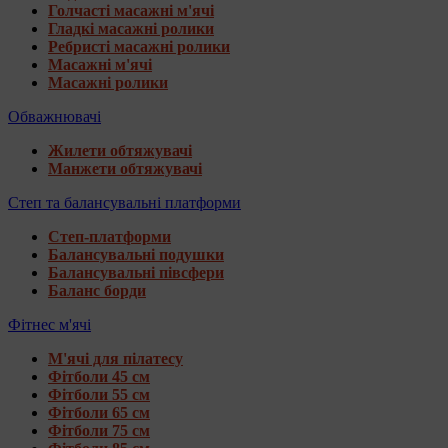
Голчасті масажні м'ячі
Гладкі масажні ролики
Ребристі масажні ролики
Масажні м'ячі
Масажні ролики
Обважнювачі
Жилети обтяжувачі
Манжети обтяжувачі
Степ та балансувальні платформи
Степ-платформи
Балансувальні подушки
Балансувальні півсфери
Баланс борди
Фітнес м'ячі
М'ячі для пілатесу
Фітболи 45 см
Фітболи 55 см
Фітболи 65 см
Фітболи 75 см