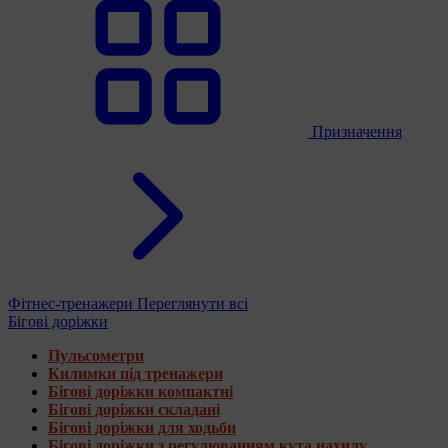
Призначення
Фітнес-тренажери
Переглянути всі
Бігові доріжки
Пульсометри
Килимки під тренажери
Бігові доріжки компактні
Бігові доріжки складані
Бігові доріжки для ходьби
Бігові доріжки з регулюванням кута нахилу