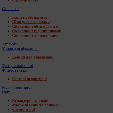
Фітболи 85 см
Скакалки
Жилети обтяжувачі
Швидкісні скакалки
Скакалки з обтяжувачем
Скакалки з підшипниками
Скакалки з лічильником
Хулахупи
Упори для віджимань
Дошки для віджимань
Тренувальні петлі
Фітнес гантелі
Гантелі неопренові
Ролики для преса
Йога
Еспандери стрічкові
Масажні м'ячі та ролики
Фітнес м'ячі