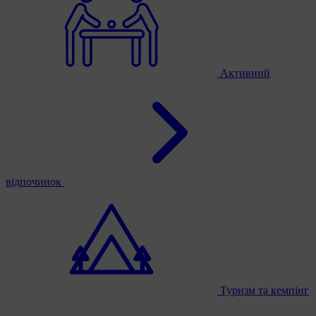
Активний
відпочинок
Туризм та кемпінг