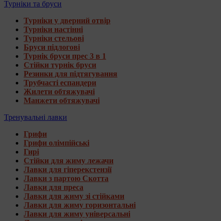
Турніки та бруси
Турніки у дверний отвір
Турніки настінні
Турніки стельові
Бруси підлогові
Турнік бруси прес 3 в 1
Стійки турнік бруси
Резинки для підтягування
Трубчасті еспандери
Жилети обтяжувачі
Манжети обтяжувачі
Тренувальні лавки
Грифи
Грифи олімпійські
Гирі
Стійки для жиму лежачи
Лавки для гіперекстензії
Лавки з партою Скотта
Лавки для преса
Лавки для жиму зі стійками
Лавки для жиму горизонтальні
Лавки для жиму універсальні