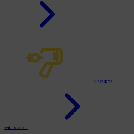
Масаж та
реабілітація