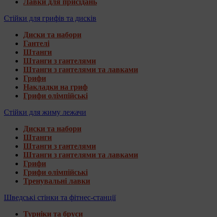
Лавки для присідань
Стійки для грифів та дисків
Диски та набори
Гантелі
Штанги
Штанги з гантелями
Штанги з гантелями та лавками
Грифи
Накладки на гриф
Грифи олімпійські
Стійки для жиму лежачи
Диски та набори
Штанги
Штанги з гантелями
Штанги з гантелями та лавками
Грифи
Грифи олімпійські
Тренувальні лавки
Шведські стінки та фітнес-станції
Турніки та бруси