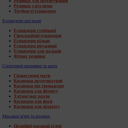
Резинки для підтягування
Резинки з петлями
Трубчасті еспандери
Еспандери кистьові
Еспандери стрічкові
Гіроскопічні еспандери
Еспандери кільце
Еспандери пружинні
Еспандери для пальців
Фітнес резинки
Спортивні килимки та мати
Гімнастичні мати
Килимки акупунктурні
Килимки під тренажери
Килимки для фітнесу
Татамі мат пазли
Килимки для йоги
Килимки для пілатесу
Масажні м'ячі та ролики
Подвійні масажні м'ячі