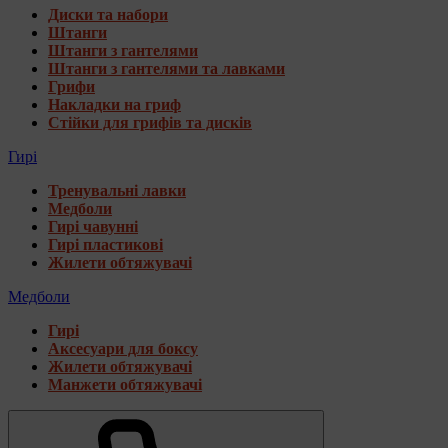
Диски та набори
Штанги
Штанги з гантелями
Штанги з гантелями та лавками
Грифи
Накладки на гриф
Стійки для грифів та дисків
Гирі
Тренувальні лавки
Медболи
Гирі чавунні
Гирі пластикові
Жилети обтяжувачі
Медболи
Гирі
Аксесуари для боксу
Жилети обтяжувачі
Манжети обтяжувачі