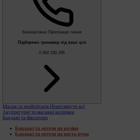
Безкоштовно
Пропозиція тижня
Підберемо тренажер під ваші цілі
0 800 330 295
Масаж та реабілітація
Переглянути всі
Акупресурні та масажні килимки
Бандажі та фіксатори
Бандажі та ортези на коліно
Бандажі та ортези на кисть руки