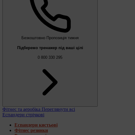
Безкоштовно
Пропозиція тижня
Підберемо тренажер під ваші цілі
0 800 330 295
Фітнес та аеробіка
Переглянути всі
Еспандери стрічкові
Еспандери кистьові
Фітнес резинки