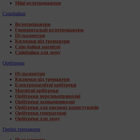
Міні велотренажери
Спінбайки
Велотренажери
Горизонтальні велотренажери
Пульсометри
Килимки під тренажери
Спін байки магнітні
Спінбайки для дому
Орбітреки
Пульсометри
Килимки під тренажери
Електромагнітні орбітреки
Магнітні орбітреки
Орбітреки передньоприводні
Орбітреки задньоприводні
Орбітреки для високих користувачів
Орбітреки генераторні
Орбітреки для дому
Гребні тренажери
Пульсометри