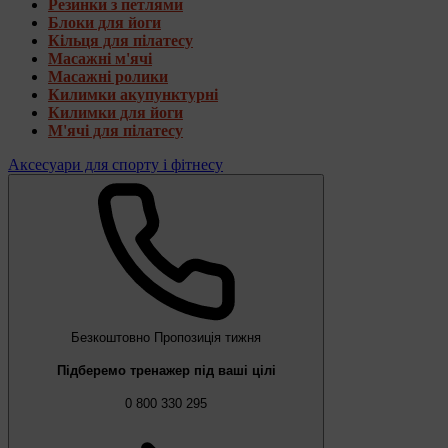
Резинки з петлями
Блоки для йоги
Кільця для пілатесу
Масажні м'ячі
Масажні ролики
Килимки акупунктурні
Килимки для йоги
М'ячі для пілатесу
Аксесуари для спорту і фітнесу
Безкоштовно
Пропозиція тижня
Підберемо тренажер під ваші цілі
0 800 330 295