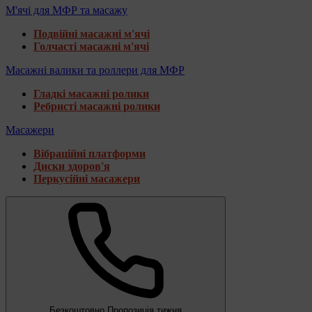
М'ячі для МФР та масажу
Подвійні масажні м'ячі
Голчасті масажні м'ячі
Масажні валики та роллери для МФР
Гладкі масажні ролики
Ребристі масажні ролики
Масажери
Вібраційні платформи
Диски здоров'я
Перкусійні масажери
Безкоштовно
Пропозиція тижня