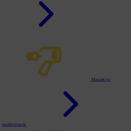
Масаж та
реабілітація