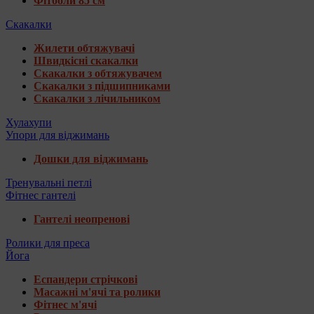
Фітболи 85 см
Скакалки
Жилети обтяжувачі
Швидкісні скакалки
Скакалки з обтяжувачем
Скакалки з підшипниками
Скакалки з лічильником
Хулахупи
Упори для віджимань
Дошки для віджимань
Тренувальні петлі
Фітнес гантелі
Гантелі неопренові
Ролики для преса
Йога
Еспандери стрічкові
Масажні м'ячі та ролики
Фітнес м'ячі