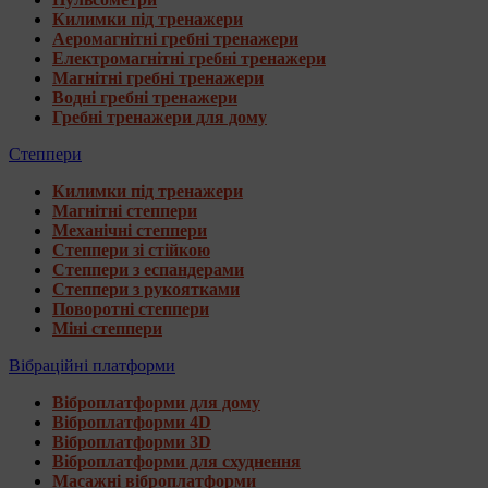
Килимки під тренажери
Аеромагнітні гребні тренажери
Електромагнітні гребні тренажери
Магнітні гребні тренажери
Водні гребні тренажери
Гребні тренажери для дому
Степпери
Килимки під тренажери
Магнітні степпери
Механічні степпери
Степпери зі стійкою
Степпери з еспандерами
Степпери з рукоятками
Поворотні степпери
Міні степпери
Вібраційні платформи
Віброплатформи для дому
Віброплатформи 4D
Віброплатформи 3D
Віброплатформи для схуднення
Масажні віброплатформи