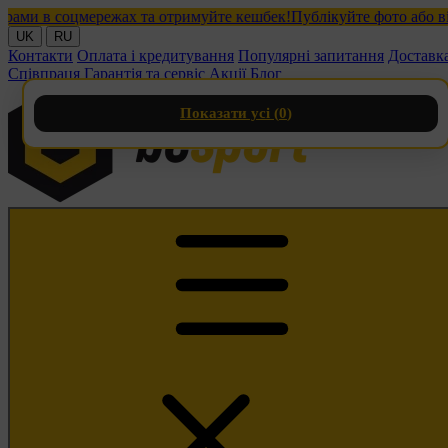
 в соцмережах та отримуйте кешбек!
Публікуйте фото або відео з
UK
RU
Контакти
Оплата і кредитування
Популярні запитання
Доставк
Співпраця
Гарантія та сервіс
Акції
Блог
Показати усі (
0
)