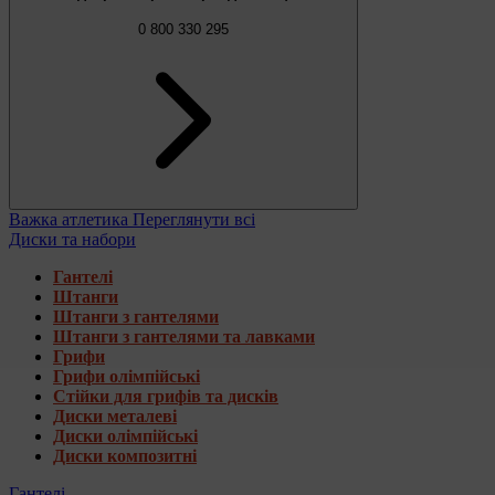
0 800 330 295
Важка атлетика
Переглянути всі
Диски та набори
Гантелі
Штанги
Штанги з гантелями
Штанги з гантелями та лавками
Грифи
Грифи олімпійські
Стійки для грифів та дисків
Диски металеві
Диски олімпійські
Диски композитні
Гантелі