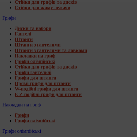
Стійки для грифів та дисків
Стійки для жиму лежачи
Грифи
Диски та набори
Гантелі
Штанги
Штанги з гантелями
Штанги з гантелями та лавками
Накладки на гриф
Грифи олімпійські
Стійки для грифів та дисків
Грифи гантельні
Грифи для штанги
Прямі грифи для штанги
W-подібні грифи для штанги
E Z-подібні грифи для штанги
Накладки на гриф
Грифи
Грифи олімпійські
Грифи олімпійські