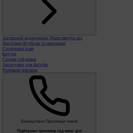
Активний відпочинок
Переглянути всі
Настільні футболи та аерохокеї
Спортивні ігри
Батути
Садові гойдалки
Аксесуари для батутів
Роликові ковзани
Безкоштовно
Пропозиція тижня
Підберемо тренажер під ваші цілі