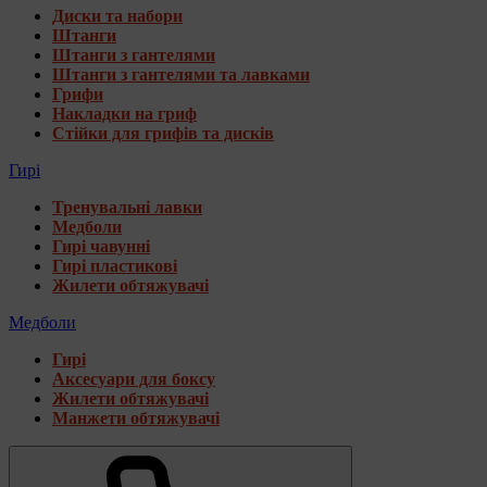
Диски та набори
Штанги
Штанги з гантелями
Штанги з гантелями та лавками
Грифи
Накладки на гриф
Стійки для грифів та дисків
Гирі
Тренувальні лавки
Медболи
Гирі чавунні
Гирі пластикові
Жилети обтяжувачі
Медболи
Гирі
Аксесуари для боксу
Жилети обтяжувачі
Манжети обтяжувачі