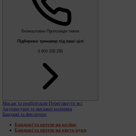
Безкоштовно
Пропозиція тижня
Підберемо тренажер під ваші цілі
0 800 330 295
Масаж та реабілітація
Переглянути всі
Акупресурні та масажні килимки
Бандажі та фіксатори
Бандажі та ортези на коліно
Бандажі та ортези на кисть руки