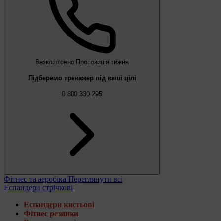
Безкоштовно
Пропозиція тижня
Підберемо тренажер під ваші цілі
0 800 330 295
Фітнес та аеробіка
Переглянути всі
Еспандери стрічкові
Еспандери кистьові
Фітнес резинки