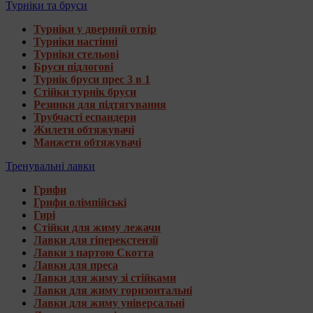
Турніки та бруси
Турніки у дверний отвір
Турніки настінні
Турніки стельові
Бруси підлогові
Турнік бруси прес 3 в 1
Стійки турнік бруси
Резинки для підтягування
Трубчасті еспандери
Жилети обтяжувачі
Манжети обтяжувачі
Тренувальні лавки
Грифи
Грифи олімпійські
Гирі
Стійки для жиму лежачи
Лавки для гіперекстензії
Лавки з партою Скотта
Лавки для преса
Лавки для жиму зі стійками
Лавки для жиму горизонтальні
Лавки для жиму універсальні