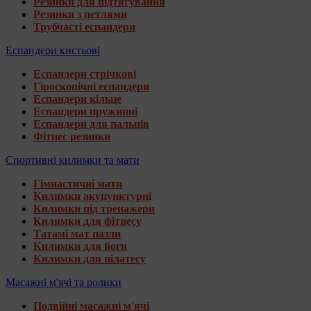
Резинки для підтягування
Резинки з петлями
Трубчасті еспандери
Еспандери кистьові
Еспандери стрічкові
Гіроскопічні еспандери
Еспандери кільце
Еспандери пружинні
Еспандери для пальців
Фітнес резинки
Спортивні килимки та мати
Гімнастичні мати
Килимки акупунктурні
Килимки під тренажери
Килимки для фітнесу
Татамі мат пазли
Килимки для йоги
Килимки для пілатесу
Масажні м'ячі та ролики
Подвійні масажні м'ячі