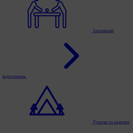
Активний
відпочинок
Туризм та кемпінг