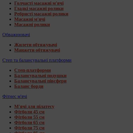
Голчасті масажні м'ячі
Гладкі масажні ролики
Ребристі масажні ролики
Масажні м'ячі
Масажні ролики
Обважнювачі
Жилети обтяжувачі
Манжети обтяжувачі
Степ та балансувальні платформи
Степ-платформи
Балансувальні подушки
Балансувальні півсфери
Баланс борди
Фітнес м'ячі
М'ячі для пілатесу
Фітболи 45 см
Фітболи 55 см
Фітболи 65 см
Фітболи 75 см