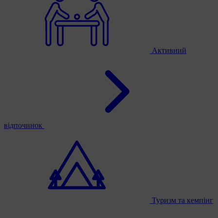
Активний
відпочинок
Туризм та кемпінг