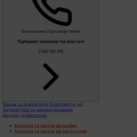
Безкоштовно
Пропозиція тижня
Підберемо тренажер під ваші цілі
0 800 330 295
Масаж та реабілітація
Переглянути всі
Акупресурні та масажні килимки
Бандажі та фіксатори
Бандажі та ортези на коліно
Бандажі та ортези на кисть руки