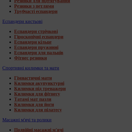
Резинки для підтягування
Резинки з петлями
Трубчасті еспандери
Еспандери кистьові
Еспандери стрічкові
Гіроскопічні еспандери
Еспандери кільце
Еспандери пружинні
Еспандери для пальців
Фітнес резинки
Спортивні килимки та мати
Гімнастичні мати
Килимки акупунктурні
Килимки під тренажери
Килимки для фітнесу
Татамі мат пазли
Килимки для йоги
Килимки для пілатесу
Масажні м'ячі та ролики
Подвійні масажні м'ячі