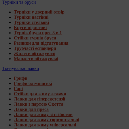
Турніки та бруси
Турніки у дверний отвір
Турніки настінні
Турніки стельові
Бруси підлогові
Турнік бруси прес 3 в 1
Стійки турнік бруси
Резинки для підтягування
Трубчасті еспандери
Жилети обтяжувачі
Манжети обтяжувачі
Тренувальні лавки
Грифи
Грифи олімпійські
Гирі
Стійки для жиму лежачи
Лавки для гіперекстензії
Лавки з партою Скотта
Лавки для преса
Лавки для жиму зі стійками
Лавки для жиму горизонтальні
Лавки для жиму універсальні