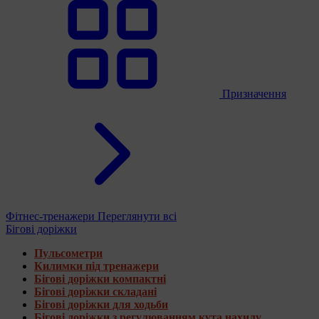
Призначення
Фітнес-тренажери
Переглянути всі
Бігові доріжки
Пульсометри
Килимки під тренажери
Бігові доріжки компактні
Бігові доріжки складані
Бігові доріжки для ходьби
Бігові доріжки з регулюванням кута нахилу