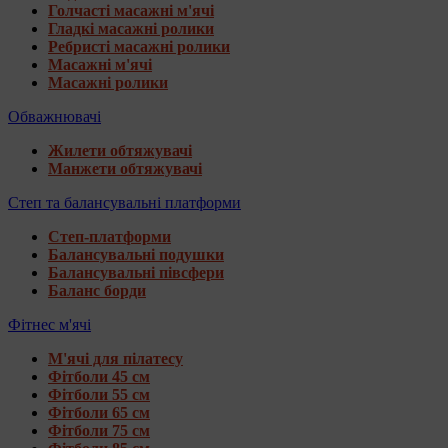
Голчасті масажні м'ячі
Гладкі масажні ролики
Ребристі масажні ролики
Масажні м'ячі
Масажні ролики
Обважнювачі
Жилети обтяжувачі
Манжети обтяжувачі
Степ та балансувальні платформи
Степ-платформи
Балансувальні подушки
Балансувальні півсфери
Баланс борди
Фітнес м'ячі
М'ячі для пілатесу
Фітболи 45 см
Фітболи 55 см
Фітболи 65 см
Фітболи 75 см