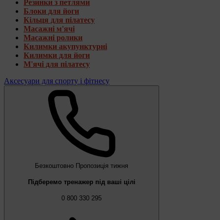
Резинки з петлями
Блоки для йоги
Кільця для пілатесу
Масажні м'ячі
Масажні ролики
Килимки акупунктурні
Килимки для йоги
М'ячі для пілатесу
Аксесуари для спорту і фітнесу
Безкоштовно
Пропозиція тижня
Підберемо тренажер під ваші цілі
0 800 330 295