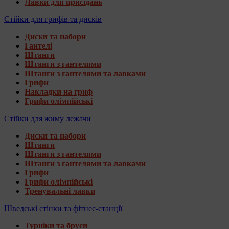
Лавки для присідань
Стійки для грифів та дисків
Диски та набори
Гантелі
Штанги
Штанги з гантелями
Штанги з гантелями та лавками
Грифи
Накладки на гриф
Грифи олімпійські
Стійки для жиму лежачи
Диски та набори
Штанги
Штанги з гантелями
Штанги з гантелями та лавками
Грифи
Грифи олімпійські
Тренувальні лавки
Шведські стінки та фітнес-станції
Турніки та бруси