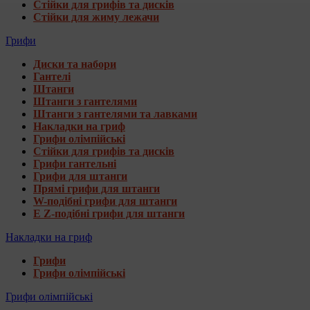
Стійки для грифів та дисків
Стійки для жиму лежачи
Грифи
Диски та набори
Гантелі
Штанги
Штанги з гантелями
Штанги з гантелями та лавками
Накладки на гриф
Грифи олімпійські
Стійки для грифів та дисків
Грифи гантельні
Грифи для штанги
Прямі грифи для штанги
W-подібні грифи для штанги
E Z-подібні грифи для штанги
Накладки на гриф
Грифи
Грифи олімпійські
Грифи олімпійські