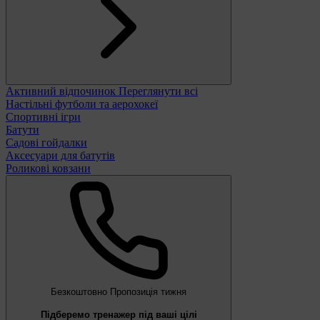
Активний відпочинок
Переглянути всі
Настільні футболи та аерохокеї
Спортивні ігри
Батути
Садові гойдалки
Аксесуари для батутів
Роликові ковзани
Безкоштовно
Пропозиція тижня
Підберемо тренажер під ваші цілі