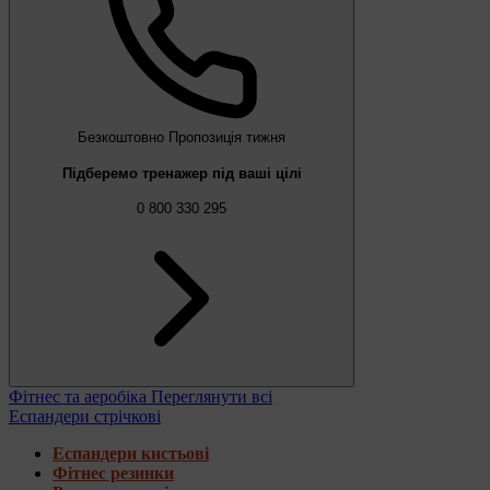
Безкоштовно
Пропозиція тижня
Підберемо тренажер під ваші цілі
0 800 330 295
Фітнес та аеробіка
Переглянути всі
Еспандери стрічкові
Еспандери кистьові
Фітнес резинки