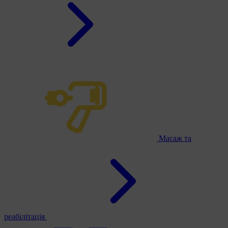
Масаж та
реабілітація