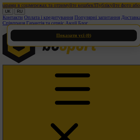
ами в соцмережах та отримуйте кешбек!
Публікуйте фото або віде
UK
RU
Контакти
Оплата і кредитування
Популярні запитання
Доставк
Співпраця
Гарантія та сервіс
Акції
Блог
Показати усі (
0
)