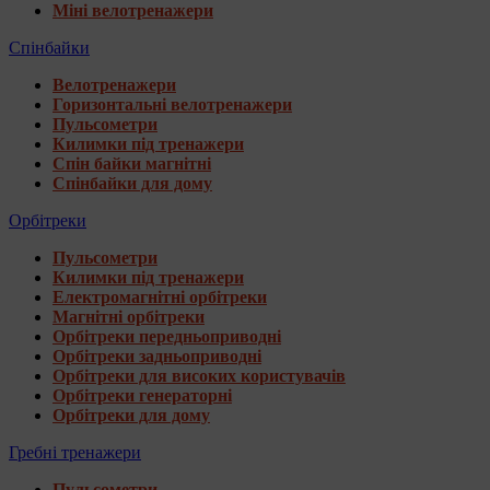
Міні велотренажери
Спінбайки
Велотренажери
Горизонтальні велотренажери
Пульсометри
Килимки під тренажери
Спін байки магнітні
Спінбайки для дому
Орбітреки
Пульсометри
Килимки під тренажери
Електромагнітні орбітреки
Магнітні орбітреки
Орбітреки передньоприводні
Орбітреки задньоприводні
Орбітреки для високих користувачів
Орбітреки генераторні
Орбітреки для дому
Гребні тренажери
Пульсометри