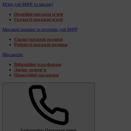
М'ячі для МФР та масажу
Подвійні масажні м'ячі
Голчасті масажні м'ячі
Масажні валики та роллери для МФР
Гладкі масажні ролики
Ребристі масажні ролики
Масажери
Вібраційні платформи
Диски здоров'я
Перкусійні масажери
Безкоштовно
Пропозиція тижня