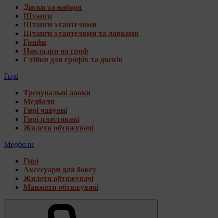
Диски та набори
Штанги
Штанги з гантелями
Штанги з гантелями та лавками
Грифи
Накладки на гриф
Стійки для грифів та дисків
Гирі
Тренувальні лавки
Медболи
Гирі чавунні
Гирі пластикові
Жилети обтяжувачі
Медболи
Гирі
Аксесуари для боксу
Жилети обтяжувачі
Манжети обтяжувачі