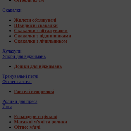
Фітболи 85 см
Скакалки
Жилети обтяжувачі
Швидкісні скакалки
Скакалки з обтяжувачем
Скакалки з підшипниками
Скакалки з лічильником
Хулахупи
Упори для віджимань
Дошки для віджимань
Тренувальні петлі
Фітнес гантелі
Гантелі неопренові
Ролики для преса
Йога
Еспандери стрічкові
Масажні м'ячі та ролики
Фітнес м'ячі