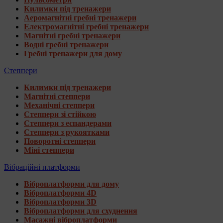
Килимки під тренажери
Аеромагнітні гребні тренажери
Електромагнітні гребні тренажери
Магнітні гребні тренажери
Водні гребні тренажери
Гребні тренажери для дому
Степпери
Килимки під тренажери
Магнітні степпери
Механічні степпери
Степпери зі стійкою
Степпери з еспандерами
Степпери з рукоятками
Поворотні степпери
Міні степпери
Вібраційні платформи
Віброплатформи для дому
Віброплатформи 4D
Віброплатформи 3D
Віброплатформи для схуднення
Масажні віброплатформи