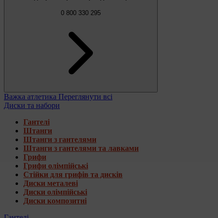
0 800 330 295
Важка атлетика
Переглянути всі
Диски та набори
Гантелі
Штанги
Штанги з гантелями
Штанги з гантелями та лавками
Грифи
Грифи олімпійські
Стійки для грифів та дисків
Диски металеві
Диски олімпійські
Диски композитні
Гантелі