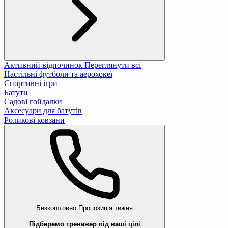
Активний відпочинок
Переглянути всі
Настільні футболи та аерохокеї
Спортивні ігри
Батути
Садові гойдалки
Аксесуари для батутів
Роликові ковзани
Безкоштовно
Пропозиція тижня
Підберемо тренажер під ваші цілі