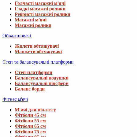
Голчасті масажні м'ячі
Гладкі масажні ролики
Ребристі масажні ролики
Масажні м'ячі
Масажні ролики
Обважнювачі
Жилети обтяжувачі
Манжети обтяжувачі
Степ та балансувальні платформи
Степ-платформи
Балансувальні подушки
Балансувальні півсфери
Баланс борди
Фітнес м'ячі
М'ячі для пілатесу
Фітболи 45 см
Фітболи 55 см
Фітболи 65 см
Фітболи 75 см