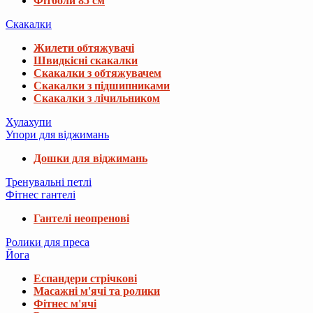
Фітболи 85 см
Скакалки
Жилети обтяжувачі
Швидкісні скакалки
Скакалки з обтяжувачем
Скакалки з підшипниками
Скакалки з лічильником
Хулахупи
Упори для віджимань
Дошки для віджимань
Тренувальні петлі
Фітнес гантелі
Гантелі неопренові
Ролики для преса
Йога
Еспандери стрічкові
Масажні м'ячі та ролики
Фітнес м'ячі