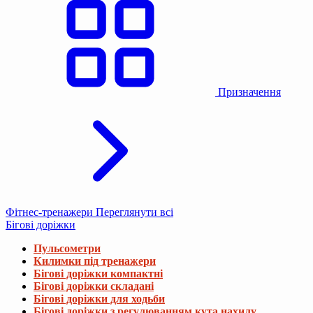
Призначення
Фітнес-тренажери
Переглянути всі
Бігові доріжки
Пульсометри
Килимки під тренажери
Бігові доріжки компактні
Бігові доріжки складані
Бігові доріжки для ходьби
Бігові доріжки з регулюванням кута нахилу