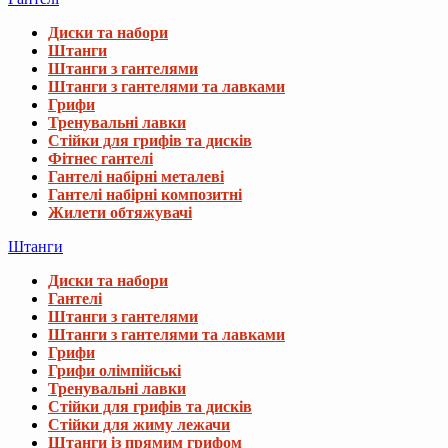
Диски та набори
Штанги
Штанги з гантелями
Штанги з гантелями та лавками
Грифи
Тренувальні лавки
Стійки для грифів та дисків
Фітнес гантелі
Гантелі набірні металеві
Гантелі набірні композитні
Жилети обтяжувачі
Штанги
Диски та набори
Гантелі
Штанги з гантелями
Штанги з гантелями та лавками
Грифи
Грифи олімпійські
Тренувальні лавки
Стійки для грифів та дисків
Стійки для жиму лежачи
Штанги із прямим грифом