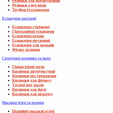
Резинки для підтягування
Резинки з петлями
Трубчасті еспандери
Еспандери кистьові
Еспандери стрічкові
Гіроскопічні еспандери
Еспандери кільце
Еспандери пружинні
Еспандери для пальців
Фітнес резинки
Спортивні килимки та мати
Гімнастичні мати
Килимки акупунктурні
Килимки під тренажери
Килимки для фітнесу
Татамі мат пазли
Килимки для йоги
Килимки для пілатесу
Масажні м'ячі та ролики
Подвійні масажні м'ячі