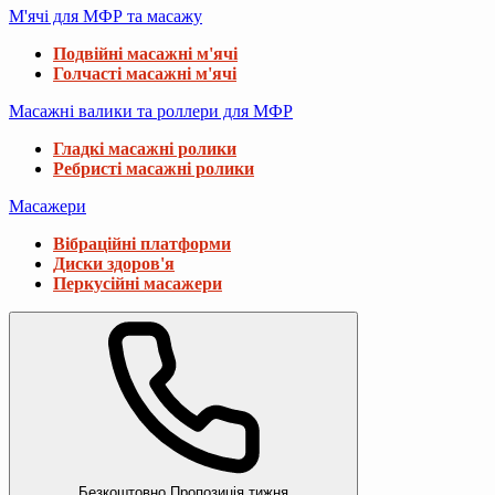
М'ячі для МФР та масажу
Подвійні масажні м'ячі
Голчасті масажні м'ячі
Масажні валики та роллери для МФР
Гладкі масажні ролики
Ребристі масажні ролики
Масажери
Вібраційні платформи
Диски здоров'я
Перкусійні масажери
Безкоштовно
Пропозиція тижня