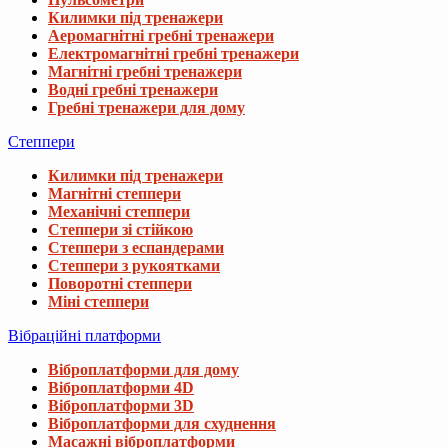
Килимки під тренажери
Аеромагнітні гребні тренажери
Електромагнітні гребні тренажери
Магнітні гребні тренажери
Водні гребні тренажери
Гребні тренажери для дому
Степпери
Килимки під тренажери
Магнітні степпери
Механічні степпери
Степпери зі стійкою
Степпери з еспандерами
Степпери з рукоятками
Поворотні степпери
Міні степпери
Вібраційні платформи
Віброплатформи для дому
Віброплатформи 4D
Віброплатформи 3D
Віброплатформи для схуднення
Масажні віброплатформи