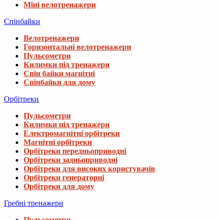
Міні велотренажери
Спінбайки
Велотренажери
Горизонтальні велотренажери
Пульсометри
Килимки під тренажери
Спін байки магнітні
Спінбайки для дому
Орбітреки
Пульсометри
Килимки під тренажери
Електромагнітні орбітреки
Магнітні орбітреки
Орбітреки передньоприводні
Орбітреки задньоприводні
Орбітреки для високих користувачів
Орбітреки генераторні
Орбітреки для дому
Гребні тренажери
Пульсометри