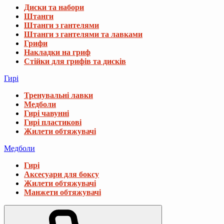
Диски та набори
Штанги
Штанги з гантелями
Штанги з гантелями та лавками
Грифи
Накладки на гриф
Стійки для грифів та дисків
Гирі
Тренувальні лавки
Медболи
Гирі чавунні
Гирі пластикові
Жилети обтяжувачі
Медболи
Гирі
Аксесуари для боксу
Жилети обтяжувачі
Манжети обтяжувачі