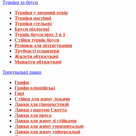
Турніки та бруси
Турніки у дверний отвір
Турніки настінні
Турніки стельові
Бруси підлогові
Турнік бруси прес 3 в 1
Стійки турнік бруси
Резинки для підтягування
Трубчасті еспандери
Жилети обтяжувачі
Манжети обтяжувачі
Тренувальні лавки
Грифи
Грифи олімпійські
Гирі
Стійки для жиму лежачи
Лавки для гіперекстензії
Лавки з партою Скотта
Лавки для преса
Лавки для жиму зі стійками
Лавки для жиму горизонтальні
Лавки для жиму універсальні