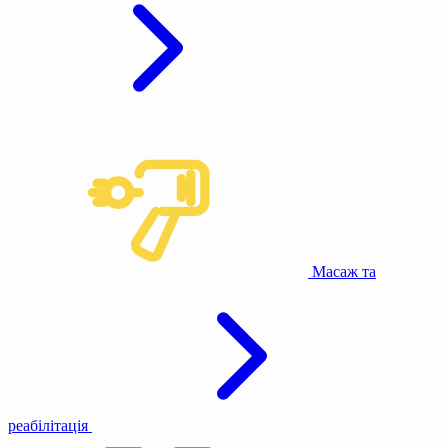
Масаж та
реабілітація