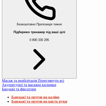
Безкоштовно
Пропозиція тижня
Підберемо тренажер під ваші цілі
0 800 330 295
Масаж та реабілітація
Переглянути всі
Акупресурні та масажні килимки
Бандажі та фіксатори
Бандажі та ортези на коліно
Бандажі та ортези на кисть руки