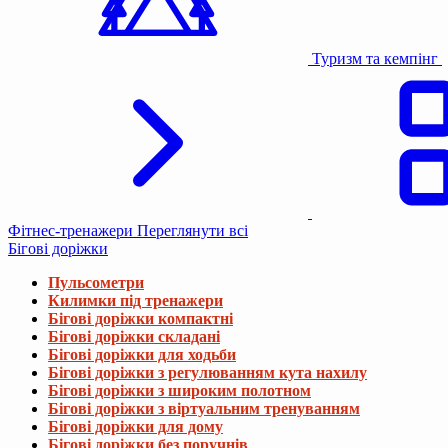
Туризм та кемпінг
Фітнес-тренажери
Переглянути всі
Бігові доріжки
Пульсометри
Килимки під тренажери
Бігові доріжки компактні
Бігові доріжки складані
Бігові доріжки для ходьби
Бігові доріжки з регулюванням кута нахилу
Бігові доріжки з широким полотном
Бігові доріжки з віртуальним тренуванням
Бігові доріжки для дому
Бігові доріжки без поручнів