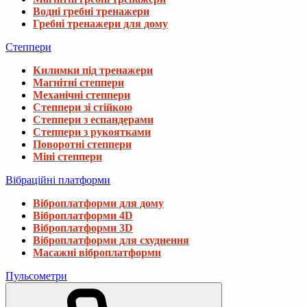
Водні гребні тренажери
Гребні тренажери для дому
Степпери
Килимки під тренажери
Магнітні степпери
Механічні степпери
Степпери зі стійкою
Степпери з еспандерами
Степпери з рукоятками
Поворотні степпери
Міні степпери
Вібраційні платформи
Віброплатформи для дому
Віброплатформи 4D
Віброплатформи 3D
Віброплатформи для схуднення
Масажні віброплатформи
Пульсометри