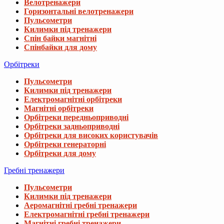
Велотренажери
Горизонтальні велотренажери
Пульсометри
Килимки під тренажери
Спін байки магнітні
Спінбайки для дому
Орбітреки
Пульсометри
Килимки під тренажери
Електромагнітні орбітреки
Магнітні орбітреки
Орбітреки передньоприводні
Орбітреки задньоприводні
Орбітреки для високих користувачів
Орбітреки генераторні
Орбітреки для дому
Гребні тренажери
Пульсометри
Килимки під тренажери
Аеромагнітні гребні тренажери
Електромагнітні гребні тренажери
Магнітні гребні тренажери