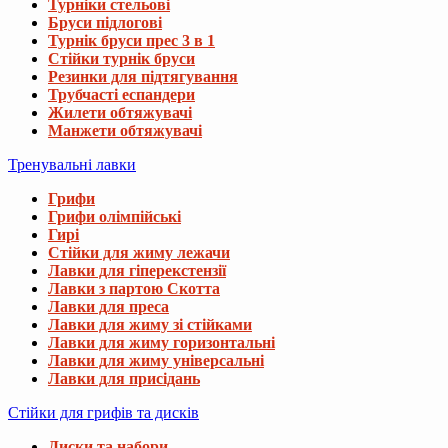
Турніки стельові
Бруси підлогові
Турнік бруси прес 3 в 1
Стійки турнік бруси
Резинки для підтягування
Трубчасті еспандери
Жилети обтяжувачі
Манжети обтяжувачі
Тренувальні лавки
Грифи
Грифи олімпійські
Гирі
Стійки для жиму лежачи
Лавки для гіперекстензії
Лавки з партою Скотта
Лавки для преса
Лавки для жиму зі стійками
Лавки для жиму горизонтальні
Лавки для жиму універсальні
Лавки для присідань
Стійки для грифів та дисків
Диски та набори