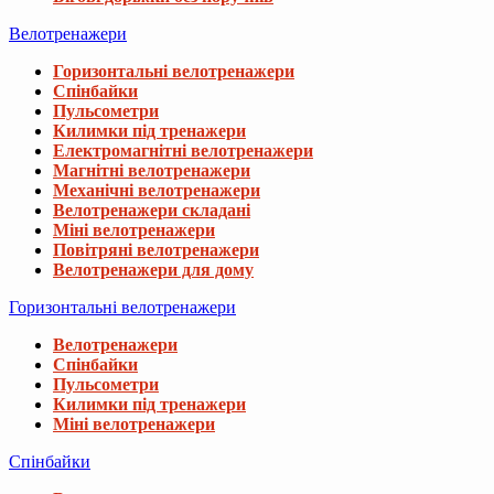
Велотренажери
Горизонтальні велотренажери
Спінбайки
Пульсометри
Килимки під тренажери
Електромагнітні велотренажери
Магнітні велотренажери
Механічні велотренажери
Велотренажери складані
Міні велотренажери
Повітряні велотренажери
Велотренажери для дому
Горизонтальні велотренажери
Велотренажери
Спінбайки
Пульсометри
Килимки під тренажери
Міні велотренажери
Спінбайки