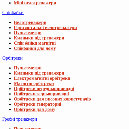
Міні велотренажери
Спінбайки
Велотренажери
Горизонтальні велотренажери
Пульсометри
Килимки під тренажери
Спін байки магнітні
Спінбайки для дому
Орбітреки
Пульсометри
Килимки під тренажери
Електромагнітні орбітреки
Магнітні орбітреки
Орбітреки передньоприводні
Орбітреки задньоприводні
Орбітреки для високих користувачів
Орбітреки генераторні
Орбітреки для дому
Гребні тренажери
Пульсометри