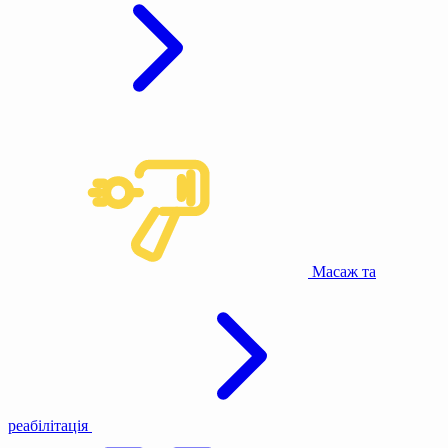
Масаж та
реабілітація