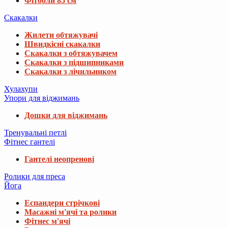
Фітболи 85 см
Скакалки
Жилети обтяжувачі
Швидкісні скакалки
Скакалки з обтяжувачем
Скакалки з підшипниками
Скакалки з лічильником
Хулахупи
Упори для віджимань
Дошки для віджимань
Тренувальні петлі
Фітнес гантелі
Гантелі неопренові
Ролики для преса
Йога
Еспандери стрічкові
Масажні м'ячі та ролики
Фітнес м'ячі