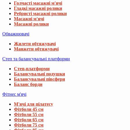
Голчасті масажні м'ячі
Гладкі масажні ролики
Ребристі масажні ролики
Масажні м'ячі
Масажні ролики
Обважнювачі
Жилети обтяжувачі
Манжети обтяжувачі
Степ та балансувальні платформи
Степ-платформи
Балансувальні подушки
Балансувальні півсфери
Баланс борди
Фітнес м'ячі
М'ячі для пілатесу
Фітболи 45 см
Фітболи 55 см
Фітболи 65 см
Фітболи 75 см