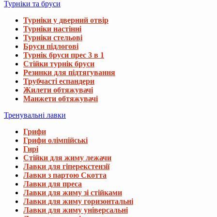
Турніки та бруси
Турніки у дверний отвір
Турніки настінні
Турніки стельові
Бруси підлогові
Турнік бруси прес 3 в 1
Стійки турнік бруси
Резинки для підтягування
Трубчасті еспандери
Жилети обтяжувачі
Манжети обтяжувачі
Тренувальні лавки
Грифи
Грифи олімпійські
Гирі
Стійки для жиму лежачи
Лавки для гіперекстензії
Лавки з партою Скотта
Лавки для преса
Лавки для жиму зі стійками
Лавки для жиму горизонтальні
Лавки для жиму універсальні