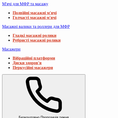
М'ячі для МФР та масажу
Подвійні масажні м'ячі
Голчасті масажні м'ячі
Масажні валики та роллери для МФР
Гладкі масажні ролики
Ребристі масажні ролики
Масажери
Вібраційні платформи
Диски здоров'я
Перкусійні масажери
Безкоштовно
Пропозиція тижня