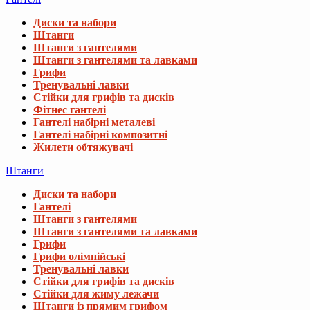
Диски та набори
Штанги
Штанги з гантелями
Штанги з гантелями та лавками
Грифи
Тренувальні лавки
Стійки для грифів та дисків
Фітнес гантелі
Гантелі набірні металеві
Гантелі набірні композитні
Жилети обтяжувачі
Штанги
Диски та набори
Гантелі
Штанги з гантелями
Штанги з гантелями та лавками
Грифи
Грифи олімпійські
Тренувальні лавки
Стійки для грифів та дисків
Стійки для жиму лежачи
Штанги із прямим грифом