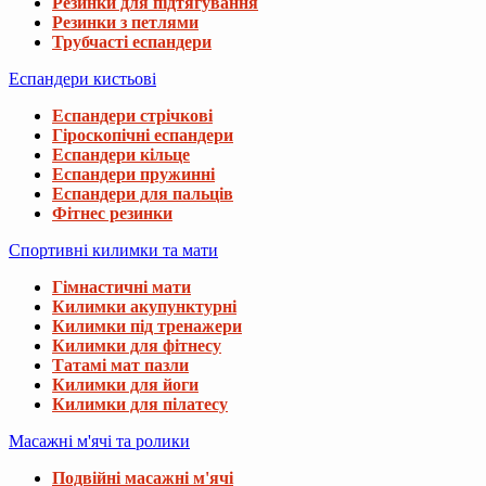
Резинки для підтягування
Резинки з петлями
Трубчасті еспандери
Еспандери кистьові
Еспандери стрічкові
Гіроскопічні еспандери
Еспандери кільце
Еспандери пружинні
Еспандери для пальців
Фітнес резинки
Спортивні килимки та мати
Гімнастичні мати
Килимки акупунктурні
Килимки під тренажери
Килимки для фітнесу
Татамі мат пазли
Килимки для йоги
Килимки для пілатесу
Масажні м'ячі та ролики
Подвійні масажні м'ячі