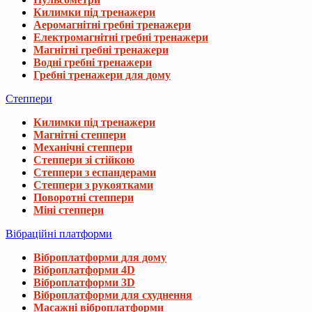
Килимки під тренажери
Аеромагнітні гребні тренажери
Електромагнітні гребні тренажери
Магнітні гребні тренажери
Водні гребні тренажери
Гребні тренажери для дому
Степпери
Килимки під тренажери
Магнітні степпери
Механічні степпери
Степпери зі стійкою
Степпери з еспандерами
Степпери з рукоятками
Поворотні степпери
Міні степпери
Вібраційні платформи
Віброплатформи для дому
Віброплатформи 4D
Віброплатформи 3D
Віброплатформи для схуднення
Масажні віброплатформи