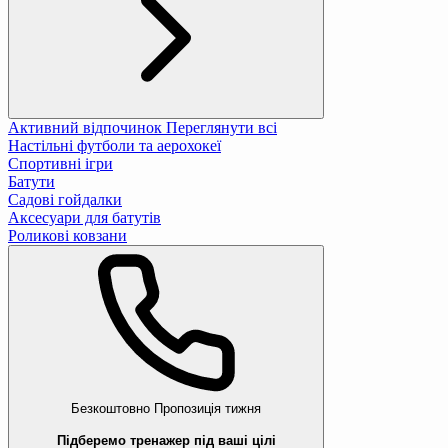
Активний відпочинок
Переглянути всі
Настільні футболи та аерохокеї
Спортивні ігри
Батути
Садові гойдалки
Аксесуари для батутів
Роликові ковзани
Безкоштовно
Пропозиція тижня
Підберемо тренажер під ваші цілі