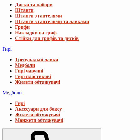
Диски та набори
Штанги
Штанги з гантелями
Штанги з гантелями та лавками
Грифи
Накладки на гриф
Стійки для грифів та дисків
Гирі
Тренувальні лавки
Медболи
Гирі чавунні
Гирі пластикові
Жилети обтяжувачі
Медболи
Гирі
Аксесуари для боксу
Жилети обтяжувачі
Манжети обтяжувачі