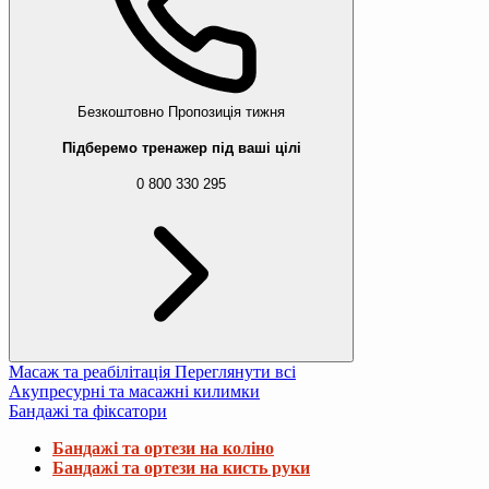
Безкоштовно
Пропозиція тижня
Підберемо тренажер під ваші цілі
0 800 330 295
Масаж та реабілітація
Переглянути всі
Акупресурні та масажні килимки
Бандажі та фіксатори
Бандажі та ортези на коліно
Бандажі та ортези на кисть руки