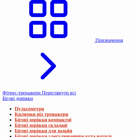
Призначення
Фітнес-тренажери
Переглянути всі
Бігові доріжки
Пульсометри
Килимки під тренажери
Бігові доріжки компактні
Бігові доріжки складані
Бігові доріжки для ходьби
Бігові доріжки з регулюванням кута нахилу