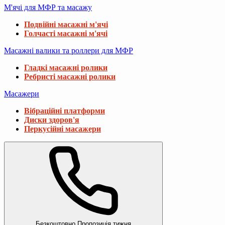
М'ячі для МФР та масажу
Подвійні масажні м'ячі
Голчасті масажні м'ячі
Масажні валики та роллери для МФР
Гладкі масажні ролики
Ребристі масажні ролики
Масажери
Вібраційні платформи
Диски здоров'я
Перкусійні масажери
Безкоштовно
Пропозиція тижня