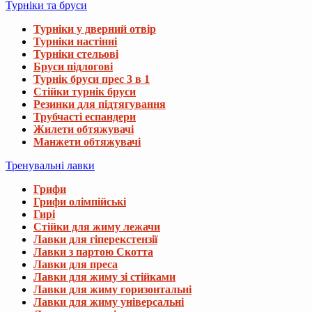
Турніки та бруси
Турніки у дверний отвір
Турніки настінні
Турніки стельові
Бруси підлогові
Турнік бруси прес 3 в 1
Стійки турнік бруси
Резинки для підтягування
Трубчасті еспандери
Жилети обтяжувачі
Манжети обтяжувачі
Тренувальні лавки
Грифи
Грифи олімпійські
Гирі
Стійки для жиму лежачи
Лавки для гіперекстензії
Лавки з партою Скотта
Лавки для преса
Лавки для жиму зі стійками
Лавки для жиму горизонтальні
Лавки для жиму універсальні