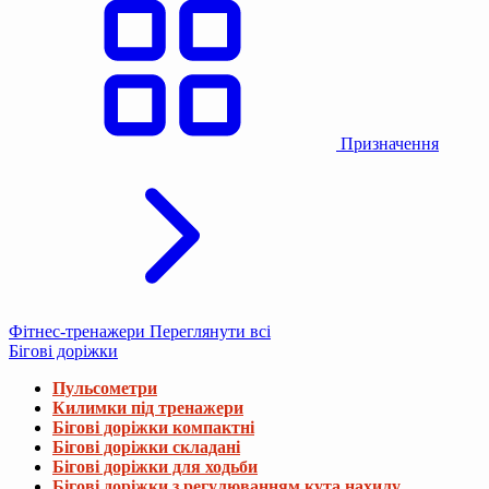
Призначення
Фітнес-тренажери
Переглянути всі
Бігові доріжки
Пульсометри
Килимки під тренажери
Бігові доріжки компактні
Бігові доріжки складані
Бігові доріжки для ходьби
Бігові доріжки з регулюванням кута нахилу