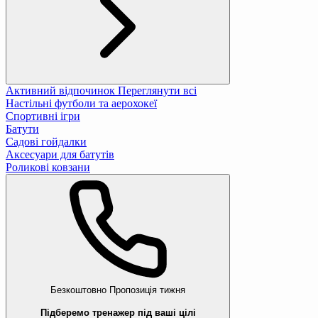
Активний відпочинок
Переглянути всі
Настільні футболи та аерохокеї
Спортивні ігри
Батути
Садові гойдалки
Аксесуари для батутів
Роликові ковзани
Безкоштовно
Пропозиція тижня
Підберемо тренажер під ваші цілі