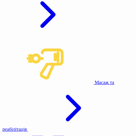
Масаж та
реабілітація