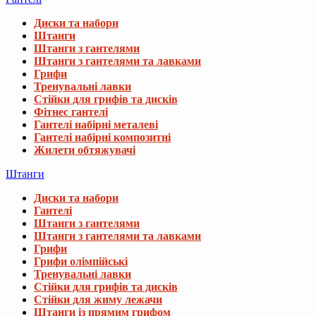
Диски та набори
Штанги
Штанги з гантелями
Штанги з гантелями та лавками
Грифи
Тренувальні лавки
Стійки для грифів та дисків
Фітнес гантелі
Гантелі набірні металеві
Гантелі набірні композитні
Жилети обтяжувачі
Штанги
Диски та набори
Гантелі
Штанги з гантелями
Штанги з гантелями та лавками
Грифи
Грифи олімпійські
Тренувальні лавки
Стійки для грифів та дисків
Стійки для жиму лежачи
Штанги із прямим грифом