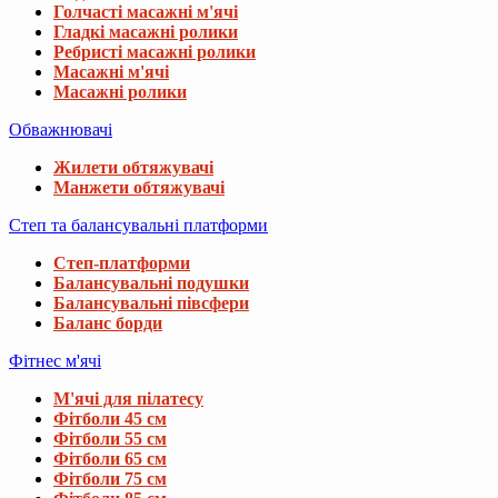
Голчасті масажні м'ячі
Гладкі масажні ролики
Ребристі масажні ролики
Масажні м'ячі
Масажні ролики
Обважнювачі
Жилети обтяжувачі
Манжети обтяжувачі
Степ та балансувальні платформи
Степ-платформи
Балансувальні подушки
Балансувальні півсфери
Баланс борди
Фітнес м'ячі
М'ячі для пілатесу
Фітболи 45 см
Фітболи 55 см
Фітболи 65 см
Фітболи 75 см