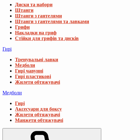
Диски та набори
Штанги
Штанги з гантелями
Штанги з гантелями та лавками
Грифи
Накладки на гриф
Стійки для грифів та дисків
Гирі
Тренувальні лавки
Медболи
Гирі чавунні
Гирі пластикові
Жилети обтяжувачі
Медболи
Гирі
Аксесуари для боксу
Жилети обтяжувачі
Манжети обтяжувачі