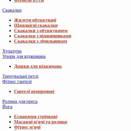
Фітболи 85 см
Скакалки
Жилети обтяжувачі
Швидкісні скакалки
Скакалки з обтяжувачем
Скакалки з підшипниками
Скакалки з лічильником
Хулахупи
Упори для віджимань
Дошки для віджимань
Тренувальні петлі
Фітнес гантелі
Гантелі неопренові
Ролики для преса
Йога
Еспандери стрічкові
Масажні м'ячі та ролики
Фітнес м'ячі