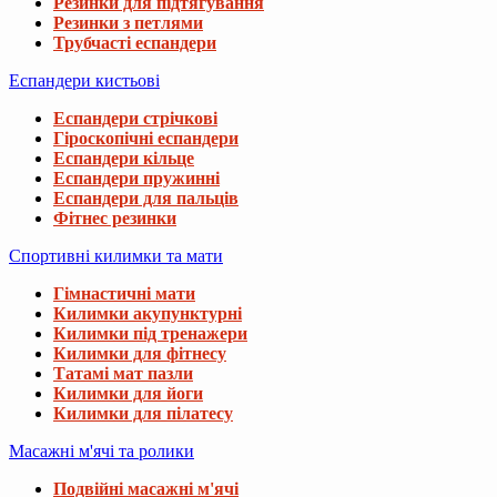
Резинки для підтягування
Резинки з петлями
Трубчасті еспандери
Еспандери кистьові
Еспандери стрічкові
Гіроскопічні еспандери
Еспандери кільце
Еспандери пружинні
Еспандери для пальців
Фітнес резинки
Спортивні килимки та мати
Гімнастичні мати
Килимки акупунктурні
Килимки під тренажери
Килимки для фітнесу
Татамі мат пазли
Килимки для йоги
Килимки для пілатесу
Масажні м'ячі та ролики
Подвійні масажні м'ячі