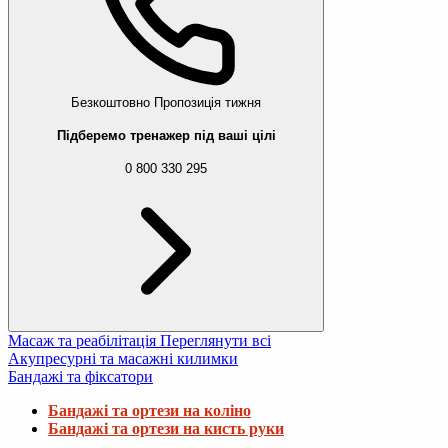
Безкоштовно
Пропозиція тижня
Підберемо тренажер під ваші цілі
0 800 330 295
Масаж та реабілітація
Переглянути всі
Акупресурні та масажні килимки
Бандажі та фіксатори
Бандажі та ортези на коліно
Бандажі та ортези на кисть руки