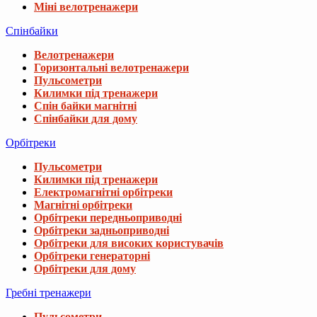
Міні велотренажери
Спінбайки
Велотренажери
Горизонтальні велотренажери
Пульсометри
Килимки під тренажери
Спін байки магнітні
Спінбайки для дому
Орбітреки
Пульсометри
Килимки під тренажери
Електромагнітні орбітреки
Магнітні орбітреки
Орбітреки передньоприводні
Орбітреки задньоприводні
Орбітреки для високих користувачів
Орбітреки генераторні
Орбітреки для дому
Гребні тренажери
Пульсометри