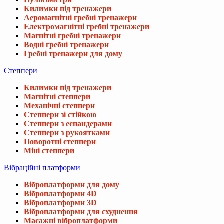
Килимки під тренажери
Аеромагнітні гребні тренажери
Електромагнітні гребні тренажери
Магнітні гребні тренажери
Водні гребні тренажери
Гребні тренажери для дому
Степпери
Килимки під тренажери
Магнітні степпери
Механічні степпери
Степпери зі стійкою
Степпери з еспандерами
Степпери з рукоятками
Поворотні степпери
Міні степпери
Вібраційні платформи
Віброплатформи для дому
Віброплатформи 4D
Віброплатформи 3D
Віброплатформи для схуднення
Масажні віброплатформи