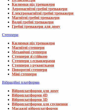
Килимки під тренажери
Аеромагнітні гребні тренажери
Електромагнітні гребні тренажери
Магнітні гребні тренажери
Водні гребні тренажери
Гребні тренажери для дому
Степпери
Килимки під тренажери
Магнітні степпери
Механічні степпери
Степпери зі стійкою
Степпери з еспандерами
Степпери з рукоятками
Поворотні степпери
Міні степпери
Вібраційні платформи
Віброплатформи для дому
Віброплатформи 4D
Віброплатформи 3D
Віброплатформи для схуднення
Масажні віброплатформи