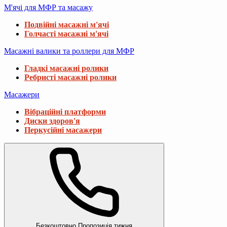
М'ячі для МФР та масажу
Подвійні масажні м'ячі
Голчасті масажні м'ячі
Масажні валики та роллери для МФР
Гладкі масажні ролики
Ребристі масажні ролики
Масажери
Вібраційні платформи
Диски здоров'я
Перкусійні масажери
Безкоштовно
Пропозиція тижня