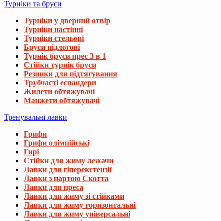
Турніки та бруси
Турніки у дверний отвір
Турніки настінні
Турніки стельові
Бруси підлогові
Турнік бруси прес 3 в 1
Стійки турнік бруси
Резинки для підтягування
Трубчасті еспандери
Жилети обтяжувачі
Манжети обтяжувачі
Тренувальні лавки
Грифи
Грифи олімпійські
Гирі
Стійки для жиму лежачи
Лавки для гіперекстензії
Лавки з партою Скотта
Лавки для преса
Лавки для жиму зі стійками
Лавки для жиму горизонтальні
Лавки для жиму універсальні