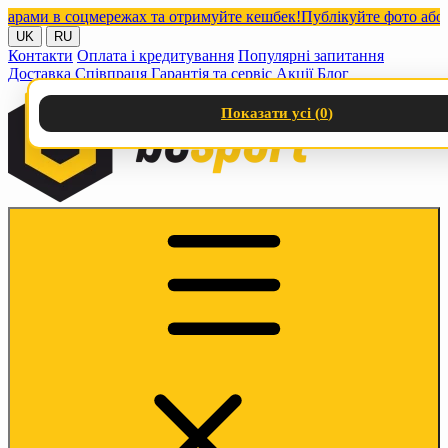
ми в соцмережах та отримуйте кешбек!
Публікуйте фото або віде
UK
RU
Контакти
Оплата і кредитування
Популярні запитання
Доставка
Співпраця
Гарантія та сервіс
Акції
Блог
Показати усі (
0
)