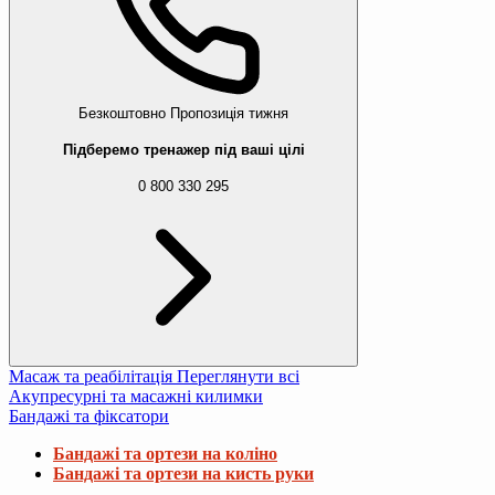
Безкоштовно
Пропозиція тижня
Підберемо тренажер під ваші цілі
0 800 330 295
Масаж та реабілітація
Переглянути всі
Акупресурні та масажні килимки
Бандажі та фіксатори
Бандажі та ортези на коліно
Бандажі та ортези на кисть руки