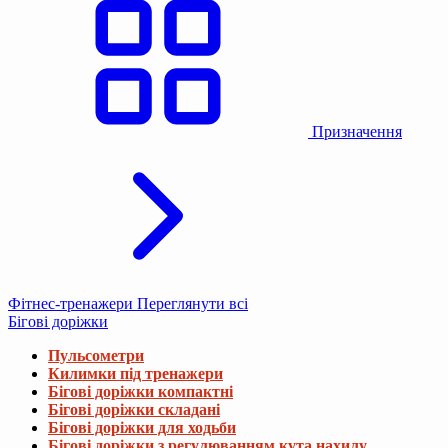
Призначення
Фітнес-тренажери
Переглянути всі
Бігові доріжки
Пульсометри
Килимки під тренажери
Бігові доріжки компактні
Бігові доріжки складані
Бігові доріжки для ходьби
Бігові доріжки з регулюванням кута нахилу