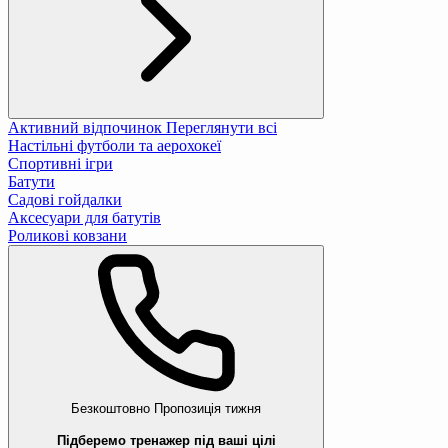
Активний відпочинок
Переглянути всі
Настільні футболи та аерохокеї
Спортивні ігри
Батути
Садові гойдалки
Аксесуари для батутів
Роликові ковзани
Безкоштовно
Пропозиція тижня
Підберемо тренажер під ваші цілі