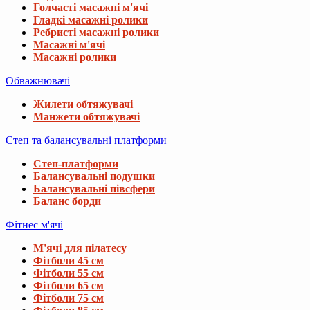
Голчасті масажні м'ячі
Гладкі масажні ролики
Ребристі масажні ролики
Масажні м'ячі
Масажні ролики
Обважнювачі
Жилети обтяжувачі
Манжети обтяжувачі
Степ та балансувальні платформи
Степ-платформи
Балансувальні подушки
Балансувальні півсфери
Баланс борди
Фітнес м'ячі
М'ячі для пілатесу
Фітболи 45 см
Фітболи 55 см
Фітболи 65 см
Фітболи 75 см