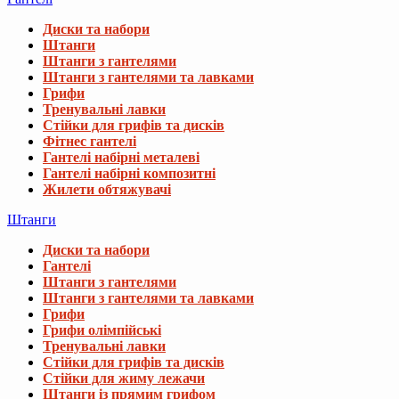
Диски та набори
Штанги
Штанги з гантелями
Штанги з гантелями та лавками
Грифи
Тренувальні лавки
Стійки для грифів та дисків
Фітнес гантелі
Гантелі набірні металеві
Гантелі набірні композитні
Жилети обтяжувачі
Штанги
Диски та набори
Гантелі
Штанги з гантелями
Штанги з гантелями та лавками
Грифи
Грифи олімпійські
Тренувальні лавки
Стійки для грифів та дисків
Стійки для жиму лежачи
Штанги із прямим грифом