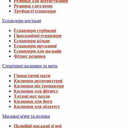
Резинки для підтягування
Резинки з петлями
Трубчасті еспандери
Еспандери кистьові
Еспандери стрічкові
Гіроскопічні еспандери
Еспандери кільце
Еспандери пружинні
Еспандери для пальців
Фітнес резинки
Спортивні килимки та мати
Гімнастичні мати
Килимки акупунктурні
Килимки під тренажери
Килимки для фітнесу
Татамі мат пазли
Килимки для йоги
Килимки для пілатесу
Масажні м'ячі та ролики
Подвійні масажні м'ячі