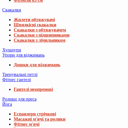
Фітболи 85 см
Скакалки
Жилети обтяжувачі
Швидкісні скакалки
Скакалки з обтяжувачем
Скакалки з підшипниками
Скакалки з лічильником
Хулахупи
Упори для віджимань
Дошки для віджимань
Тренувальні петлі
Фітнес гантелі
Гантелі неопренові
Ролики для преса
Йога
Еспандери стрічкові
Масажні м'ячі та ролики
Фітнес м'ячі