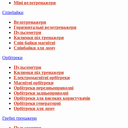
Міні велотренажери
Спінбайки
Велотренажери
Горизонтальні велотренажери
Пульсометри
Килимки під тренажери
Спін байки магнітні
Спінбайки для дому
Орбітреки
Пульсометри
Килимки під тренажери
Електромагнітні орбітреки
Магнітні орбітреки
Орбітреки передньоприводні
Орбітреки задньоприводні
Орбітреки для високих користувачів
Орбітреки генераторні
Орбітреки для дому
Гребні тренажери
Пульсометри