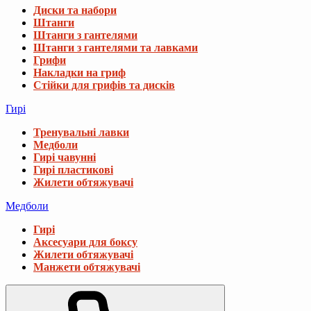
Диски та набори
Штанги
Штанги з гантелями
Штанги з гантелями та лавками
Грифи
Накладки на гриф
Стійки для грифів та дисків
Гирі
Тренувальні лавки
Медболи
Гирі чавунні
Гирі пластикові
Жилети обтяжувачі
Медболи
Гирі
Аксесуари для боксу
Жилети обтяжувачі
Манжети обтяжувачі