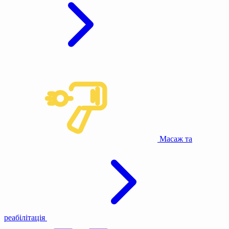
Масаж та
реабілітація