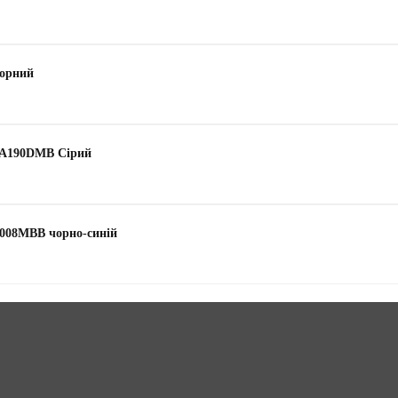
чорний
-A190DMB Сірий
008MBB чорно-синій