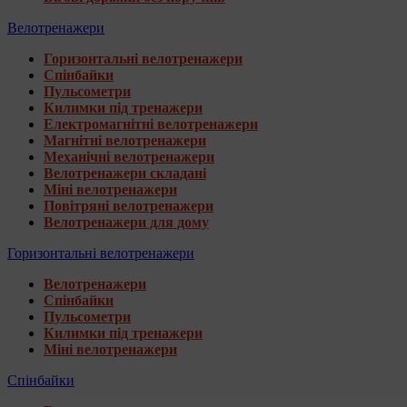
Велотренажери
Горизонтальні велотренажери
Спінбайки
Пульсометри
Килимки під тренажери
Електромагнітні велотренажери
Магнітні велотренажери
Механічні велотренажери
Велотренажери складані
Міні велотренажери
Повітряні велотренажери
Велотренажери для дому
Горизонтальні велотренажери
Велотренажери
Спінбайки
Пульсометри
Килимки під тренажери
Міні велотренажери
Спінбайки