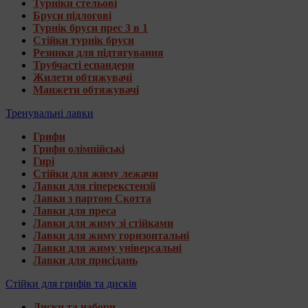
Турніки стельові
Бруси підлогові
Турнік бруси прес 3 в 1
Стійки турнік бруси
Резинки для підтягування
Трубчасті еспандери
Жилети обтяжувачі
Манжети обтяжувачі
Тренувальні лавки
Грифи
Грифи олімпійські
Гирі
Стійки для жиму лежачи
Лавки для гіперекстензії
Лавки з партою Скотта
Лавки для преса
Лавки для жиму зі стійками
Лавки для жиму горизонтальні
Лавки для жиму універсальні
Лавки для присідань
Стійки для грифів та дисків
Диски та набори