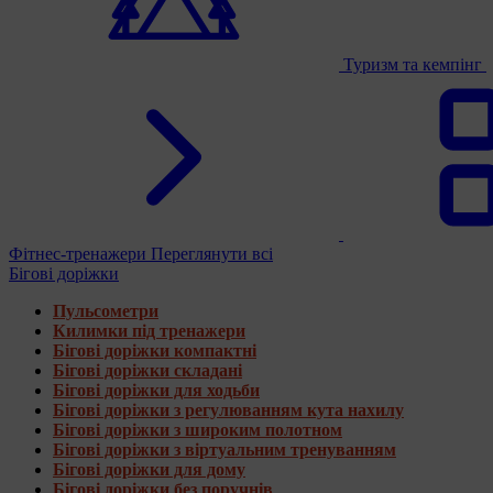
Туризм та кемпінг
Фітнес-тренажери
Переглянути всі
Бігові доріжки
Пульсометри
Килимки під тренажери
Бігові доріжки компактні
Бігові доріжки складані
Бігові доріжки для ходьби
Бігові доріжки з регулюванням кута нахилу
Бігові доріжки з широким полотном
Бігові доріжки з віртуальним тренуванням
Бігові доріжки для дому
Бігові доріжки без поручнів