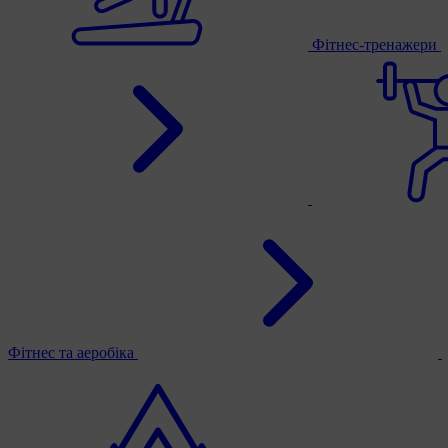
Фітнес-тренажери
Фітнес та аеробіка