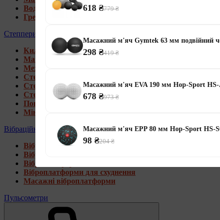
618 ₴
Водні гребні тренажери
779 ₴
Гребні тренажери для дому
Степпери
Масажний м'яч Gymtek 63 мм подвійний 
Килимки під тренажери
298 ₴
419 ₴
Магнітні степпери
Механічні степпери
Степпери зі стійкою
Масажний м'яч EVA 190 мм Hop-Sport HS
Степпери з еспандерами
Степпери з рукоятками
678 ₴
973 ₴
Поворотні степпери
Міні степпери
Вібраційні платформи
Масажний м'яч EPP 80 мм Hop-Sport HS-S
98 ₴
204 ₴
Віброплатформи для дому
Віброплатформи 4D
Віброплатформи 3D
Віброплатформи для схуднення
Масажні віброплатформи
Пульсометри