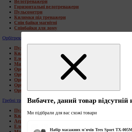
Велотренажери
Горизонтальні велотренажери
Пульсометри
Килимки під тренажери
Спін байки магнітні
Спінбайки для дому
Орбітреки
Пульсометри
Килимки під тренажери
Електромагнітні орбітреки
Магнітні орбітреки
Орбітреки передньоприводні
Орбітреки задньоприводні
Орбітреки для високих користувачів
Орбітреки генераторні
Орбітреки для дому
Вибачте, даний товар відсутній 
Гребні тренажери
Пульсометри
Ми підібрали для вас схожі товари
Килимки під тренажери
Аеромагнітні гребні тренажери
Електромагнітні гребні тренажери
Набір масажних м'ячів Trex Sport TX-005M
Магнітні гребні тренажери