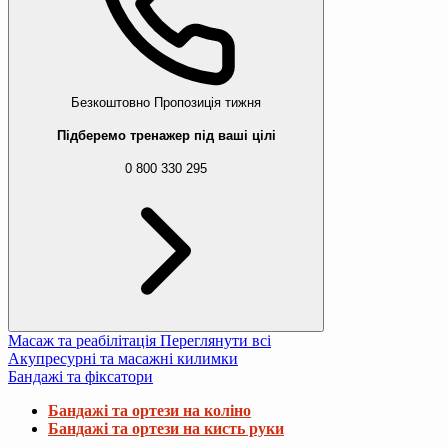
Безкоштовно
Пропозиція тижня
Підберемо тренажер під ваші цілі
0 800 330 295
Масаж та реабілітація
Переглянути всі
Акупресурні та масажні килимки
Бандажі та фіксатори
Бандажі та ортези на коліно
Бандажі та ортези на кисть руки