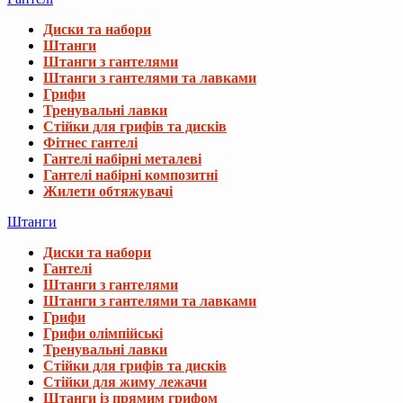
Диски та набори
Штанги
Штанги з гантелями
Штанги з гантелями та лавками
Грифи
Тренувальні лавки
Стійки для грифів та дисків
Фітнес гантелі
Гантелі набірні металеві
Гантелі набірні композитні
Жилети обтяжувачі
Штанги
Диски та набори
Гантелі
Штанги з гантелями
Штанги з гантелями та лавками
Грифи
Грифи олімпійські
Тренувальні лавки
Стійки для грифів та дисків
Стійки для жиму лежачи
Штанги із прямим грифом