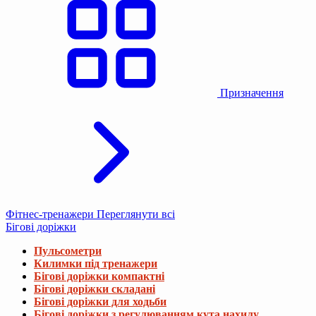
Призначення
Фітнес-тренажери
Переглянути всі
Бігові доріжки
Пульсометри
Килимки під тренажери
Бігові доріжки компактні
Бігові доріжки складані
Бігові доріжки для ходьби
Бігові доріжки з регулюванням кута нахилу