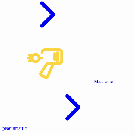
Масаж та
реабілітація