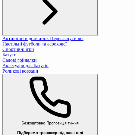
Активний відпочинок
Переглянути всі
Настільні футболи та аерохокеї
Спортивні ігри
Батути
Садові гойдалки
Аксесуари для батутів
Роликові ковзани
Безкоштовно
Пропозиція тижня
Підберемо тренажер під ваші цілі