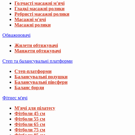
Голчасті масажні м'ячі
Гладкі масажні ролики
Ребристі масажні ролики
Масажні м'ячі
Масажні ролики
Обважнювачі
Жилети обтяжувачі
Манжети обтяжувачі
Степ та балансувальні платформи
Степ-платформи
Балансувальні подушки
Балансувальні півсфери
Баланс борди
Фітнес м'ячі
М'ячі для пілатесу
Фітболи 45 см
Фітболи 55 см
Фітболи 65 см
Фітболи 75 см