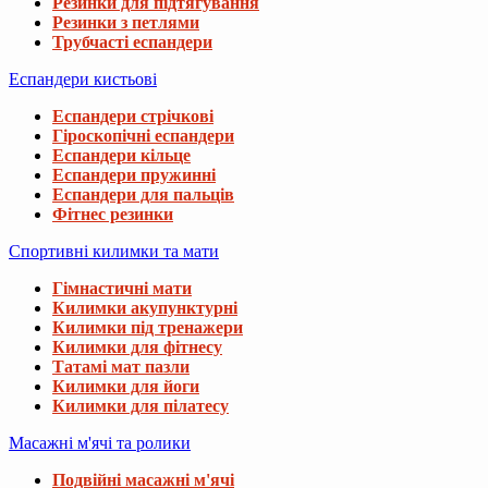
Резинки для підтягування
Резинки з петлями
Трубчасті еспандери
Еспандери кистьові
Еспандери стрічкові
Гіроскопічні еспандери
Еспандери кільце
Еспандери пружинні
Еспандери для пальців
Фітнес резинки
Спортивні килимки та мати
Гімнастичні мати
Килимки акупунктурні
Килимки під тренажери
Килимки для фітнесу
Татамі мат пазли
Килимки для йоги
Килимки для пілатесу
Масажні м'ячі та ролики
Подвійні масажні м'ячі