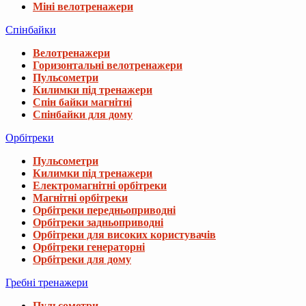
Міні велотренажери
Спінбайки
Велотренажери
Горизонтальні велотренажери
Пульсометри
Килимки під тренажери
Спін байки магнітні
Спінбайки для дому
Орбітреки
Пульсометри
Килимки під тренажери
Електромагнітні орбітреки
Магнітні орбітреки
Орбітреки передньоприводні
Орбітреки задньоприводні
Орбітреки для високих користувачів
Орбітреки генераторні
Орбітреки для дому
Гребні тренажери
Пульсометри