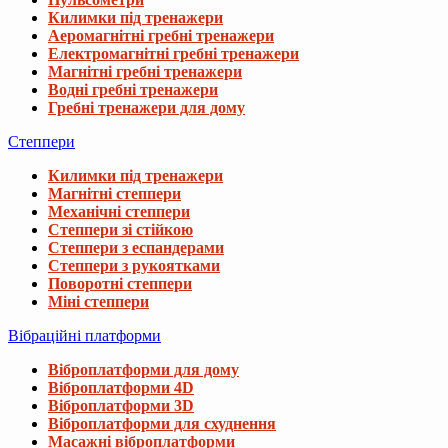
Килимки під тренажери
Аеромагнітні гребні тренажери
Електромагнітні гребні тренажери
Магнітні гребні тренажери
Водні гребні тренажери
Гребні тренажери для дому
Степпери
Килимки під тренажери
Магнітні степпери
Механічні степпери
Степпери зі стійкою
Степпери з еспандерами
Степпери з рукоятками
Поворотні степпери
Міні степпери
Вібраційні платформи
Віброплатформи для дому
Віброплатформи 4D
Віброплатформи 3D
Віброплатформи для схуднення
Масажні віброплатформи