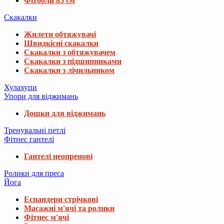
Фітболи 85 см
Скакалки
Жилети обтяжувачі
Швидкісні скакалки
Скакалки з обтяжувачем
Скакалки з підшипниками
Скакалки з лічильником
Хулахупи
Упори для віджимань
Дошки для віджимань
Тренувальні петлі
Фітнес гантелі
Гантелі неопренові
Ролики для преса
Йога
Еспандери стрічкові
Масажні м'ячі та ролики
Фітнес м'ячі