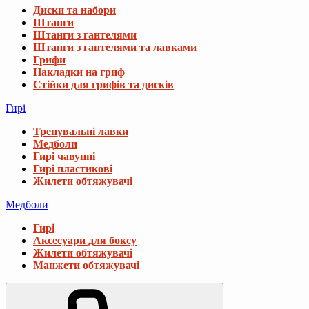
Диски та набори
Штанги
Штанги з гантелями
Штанги з гантелями та лавками
Грифи
Накладки на гриф
Стійки для грифів та дисків
Гирі
Тренувальні лавки
Медболи
Гирі чавунні
Гирі пластикові
Жилети обтяжувачі
Медболи
Гирі
Аксесуари для боксу
Жилети обтяжувачі
Манжети обтяжувачі