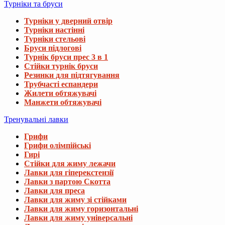
Турніки та бруси
Турніки у дверний отвір
Турніки настінні
Турніки стельові
Бруси підлогові
Турнік бруси прес 3 в 1
Стійки турнік бруси
Резинки для підтягування
Трубчасті еспандери
Жилети обтяжувачі
Манжети обтяжувачі
Тренувальні лавки
Грифи
Грифи олімпійські
Гирі
Стійки для жиму лежачи
Лавки для гіперекстензії
Лавки з партою Скотта
Лавки для преса
Лавки для жиму зі стійками
Лавки для жиму горизонтальні
Лавки для жиму універсальні