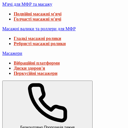
М'ячі для МФР та масажу
Подвійні масажні м'ячі
Голчасті масажні м'ячі
Масажні валики та роллери для МФР
Гладкі масажні ролики
Ребристі масажні ролики
Масажери
Вібраційні платформи
Диски здоров'я
Перкусійні масажери
Безкоштовно
Пропозиція тижня