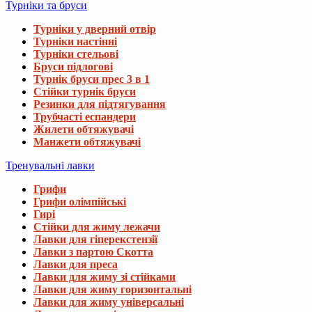
Турніки та бруси
Турніки у дверний отвір
Турніки настінні
Турніки стельові
Бруси підлогові
Турнік бруси прес 3 в 1
Стійки турнік бруси
Резинки для підтягування
Трубчасті еспандери
Жилети обтяжувачі
Манжети обтяжувачі
Тренувальні лавки
Грифи
Грифи олімпійські
Гирі
Стійки для жиму лежачи
Лавки для гіперекстензії
Лавки з партою Скотта
Лавки для преса
Лавки для жиму зі стійками
Лавки для жиму горизонтальні
Лавки для жиму універсальні