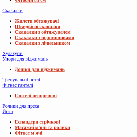
Фітболи 85 см
Скакалки
Жилети обтяжувачі
Швидкісні скакалки
Скакалки з обтяжувачем
Скакалки з підшипниками
Скакалки з лічильником
Хулахупи
Упори для віджимань
Дошки для віджимань
Тренувальні петлі
Фітнес гантелі
Гантелі неопренові
Ролики для преса
Йога
Еспандери стрічкові
Масажні м'ячі та ролики
Фітнес м'ячі