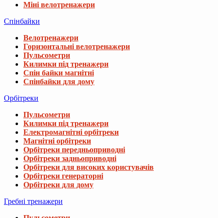
Міні велотренажери
Спінбайки
Велотренажери
Горизонтальні велотренажери
Пульсометри
Килимки під тренажери
Спін байки магнітні
Спінбайки для дому
Орбітреки
Пульсометри
Килимки під тренажери
Електромагнітні орбітреки
Магнітні орбітреки
Орбітреки передньоприводні
Орбітреки задньоприводні
Орбітреки для високих користувачів
Орбітреки генераторні
Орбітреки для дому
Гребні тренажери
Пульсометри