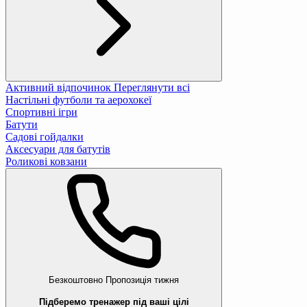
Активний відпочинок
Переглянути всі
Настільні футболи та аерохокеї
Спортивні ігри
Батути
Садові гойдалки
Аксесуари для батутів
Роликові ковзани
Безкоштовно
Пропозиція тижня
Підберемо тренажер під ваші цілі