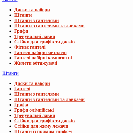
Диски та набори
Штанги
Штанги з гантелями
Штанги з гантелями та лавками
Грифи
Тренувальні лавки
Стійки для грифів та дисків
Фітнес гантелі
Гантелі набірні металеві
Гантелі набірні композитні
Жилети обтяжувачі
Штанги
Диски та набори
Гантелі
Штанги з гантелями
Штанги з гантелями та лавками
Грифи
Грифи олімпійські
Тренувальні лавки
Стійки для грифів та дисків
Стійки для жиму лежачи
Штанги із прямим грифом