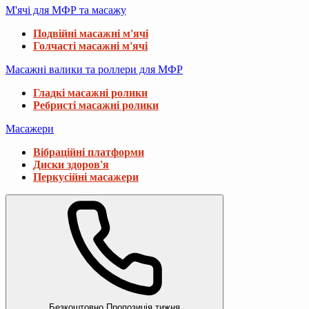
М'ячі для МФР та масажу
Подвійні масажні м'ячі
Голчасті масажні м'ячі
Масажні валики та роллери для МФР
Гладкі масажні ролики
Ребристі масажні ролики
Масажери
Вібраційні платформи
Диски здоров'я
Перкусійні масажери
Безкоштовно
Пропозиція тижня