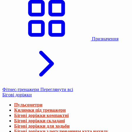
Призначення
Фітнес-тренажери
Переглянути всі
Бігові доріжки
Пульсометри
Килимки під тренажери
Бігові доріжки компактні
Бігові доріжки складані
Бігові доріжки для ходьби
Бігові доріжки з регулюванням кута нахилу