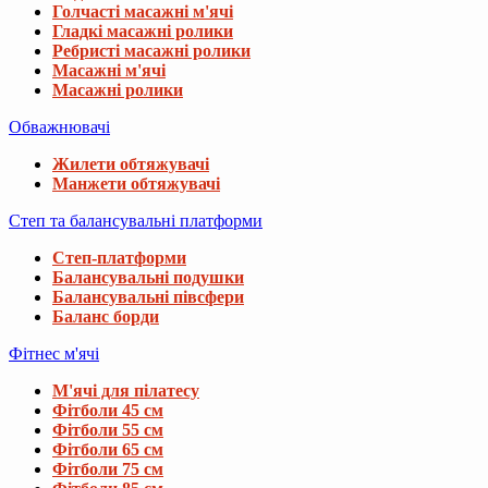
Голчасті масажні м'ячі
Гладкі масажні ролики
Ребристі масажні ролики
Масажні м'ячі
Масажні ролики
Обважнювачі
Жилети обтяжувачі
Манжети обтяжувачі
Степ та балансувальні платформи
Степ-платформи
Балансувальні подушки
Балансувальні півсфери
Баланс борди
Фітнес м'ячі
М'ячі для пілатесу
Фітболи 45 см
Фітболи 55 см
Фітболи 65 см
Фітболи 75 см