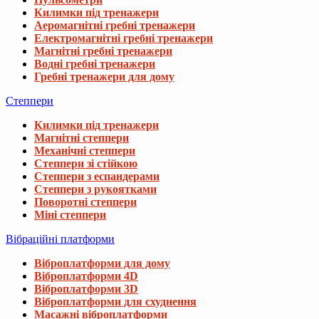
Килимки під тренажери
Аеромагнітні гребні тренажери
Електромагнітні гребні тренажери
Магнітні гребні тренажери
Водні гребні тренажери
Гребні тренажери для дому
Степпери
Килимки під тренажери
Магнітні степпери
Механічні степпери
Степпери зі стійкою
Степпери з еспандерами
Степпери з рукоятками
Поворотні степпери
Міні степпери
Вібраційні платформи
Віброплатформи для дому
Віброплатформи 4D
Віброплатформи 3D
Віброплатформи для схуднення
Масажні віброплатформи