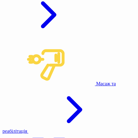
Масаж та
реабілітація