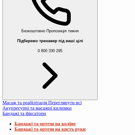
Безкоштовно
Пропозиція тижня
Підберемо тренажер під ваші цілі
0 800 330 295
Масаж та реабілітація
Переглянути всі
Акупресурні та масажні килимки
Бандажі та фіксатори
Бандажі та ортези на коліно
Бандажі та ортези на кисть руки