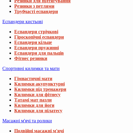
Резинки для підтягування
Резинки з петлями
Трубчасті еспандери
Еспандери кистьові
Еспандери стрічкові
Гіроскопічні еспандери
Еспандери кільце
Еспандери пружинні
Еспандери для пальців
Фітнес резинки
Спортивні килимки та мати
Гімнастичні мати
Килимки акупунктурні
Килимки під тренажери
Килимки для фітнесу
Татамі мат пазли
Килимки для йоги
Килимки для пілатесу
Масажні м'ячі та ролики
Подвійні масажні м'ячі