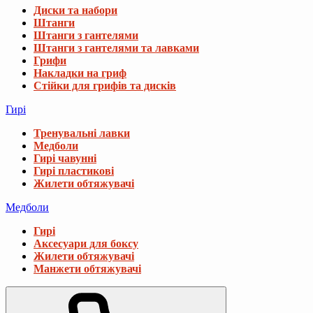
Диски та набори
Штанги
Штанги з гантелями
Штанги з гантелями та лавками
Грифи
Накладки на гриф
Стійки для грифів та дисків
Гирі
Тренувальні лавки
Медболи
Гирі чавунні
Гирі пластикові
Жилети обтяжувачі
Медболи
Гирі
Аксесуари для боксу
Жилети обтяжувачі
Манжети обтяжувачі