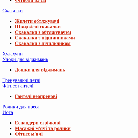
Фітболи 85 см
Скакалки
Жилети обтяжувачі
Швидкісні скакалки
Скакалки з обтяжувачем
Скакалки з підшипниками
Скакалки з лічильником
Хулахупи
Упори для віджимань
Дошки для віджимань
Тренувальні петлі
Фітнес гантелі
Гантелі неопренові
Ролики для преса
Йога
Еспандери стрічкові
Масажні м'ячі та ролики
Фітнес м'ячі