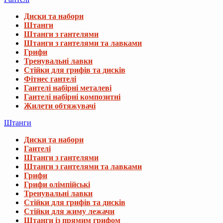
Диски та набори
Штанги
Штанги з гантелями
Штанги з гантелями та лавками
Грифи
Тренувальні лавки
Стійки для грифів та дисків
Фітнес гантелі
Гантелі набірні металеві
Гантелі набірні композитні
Жилети обтяжувачі
Штанги
Диски та набори
Гантелі
Штанги з гантелями
Штанги з гантелями та лавками
Грифи
Грифи олімпійські
Тренувальні лавки
Стійки для грифів та дисків
Стійки для жиму лежачи
Штанги із прямим грифом