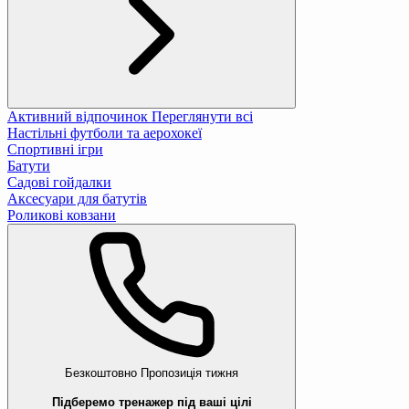
Активний відпочинок
Переглянути всі
Настільні футболи та аерохокеї
Спортивні ігри
Батути
Садові гойдалки
Аксесуари для батутів
Роликові ковзани
Безкоштовно
Пропозиція тижня
Підберемо тренажер під ваші цілі