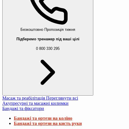
Безкоштовно
Пропозиція тижня
Підберемо тренажер під ваші цілі
0 800 330 295
Масаж та реабілітація
Переглянути всі
Акупресурні та масажні килимки
Бандажі та фіксатори
Бандажі та ортези на коліно
Бандажі та ортези на кисть руки