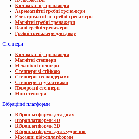
Килимки під тренажери
Аеромагнітні гребні тренажери
Електромагнітні гребні тренажери
Магнітні гребні тренажери
Водні гребні тренажери
Гребні тренажери для дому
Степпери
Килимки під тренажери
Магнітні степпери
Механічні степпери
Степпери зі стійкою
Степпери з еспандерами
Степпери з рукоятками
Поворотні степпери
Міні степпери
Вібраційні платформи
Віброплатформи для дому
Віброплатформи 4D
Віброплатформи 3D
Віброплатформи для схуднення
Масажні віброплатформи