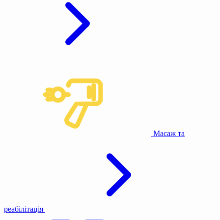
Масаж та
реабілітація