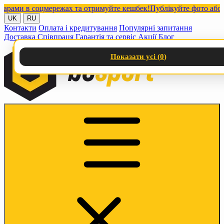
ми в соцмережах та отримуйте кешбек!
Публікуйте фото або віде
UK
RU
Контакти
Оплата і кредитування
Популярні запитання
Доставка
Співпраця
Гарантія та сервіс
Акції
Блог
Показати усі (
0
)