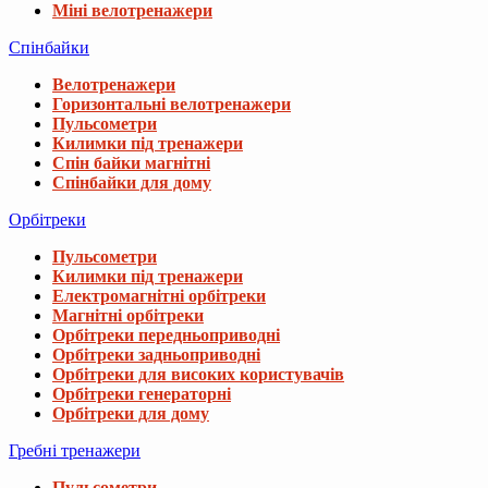
Міні велотренажери
Спінбайки
Велотренажери
Горизонтальні велотренажери
Пульсометри
Килимки під тренажери
Спін байки магнітні
Спінбайки для дому
Орбітреки
Пульсометри
Килимки під тренажери
Електромагнітні орбітреки
Магнітні орбітреки
Орбітреки передньоприводні
Орбітреки задньоприводні
Орбітреки для високих користувачів
Орбітреки генераторні
Орбітреки для дому
Гребні тренажери
Пульсометри