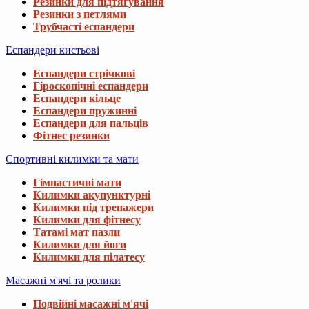
Резинки для підтягування
Резинки з петлями
Трубчасті еспандери
Еспандери кистьові
Еспандери стрічкові
Гіроскопічні еспандери
Еспандери кільце
Еспандери пружинні
Еспандери для пальців
Фітнес резинки
Спортивні килимки та мати
Гімнастичні мати
Килимки акупунктурні
Килимки під тренажери
Килимки для фітнесу
Татамі мат пазли
Килимки для йоги
Килимки для пілатесу
Масажні м'ячі та ролики
Подвійні масажні м'ячі