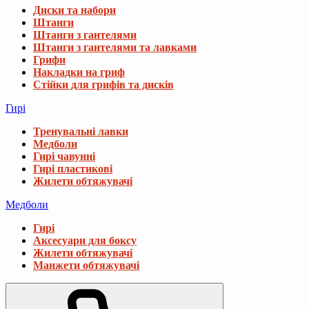
Диски та набори
Штанги
Штанги з гантелями
Штанги з гантелями та лавками
Грифи
Накладки на гриф
Стійки для грифів та дисків
Гирі
Тренувальні лавки
Медболи
Гирі чавунні
Гирі пластикові
Жилети обтяжувачі
Медболи
Гирі
Аксесуари для боксу
Жилети обтяжувачі
Манжети обтяжувачі