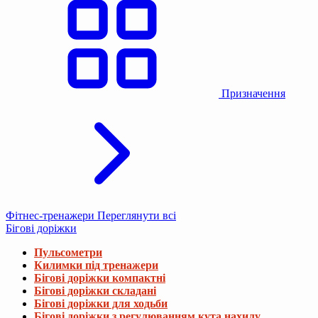
Призначення
Фітнес-тренажери
Переглянути всі
Бігові доріжки
Пульсометри
Килимки під тренажери
Бігові доріжки компактні
Бігові доріжки складані
Бігові доріжки для ходьби
Бігові доріжки з регулюванням кута нахилу