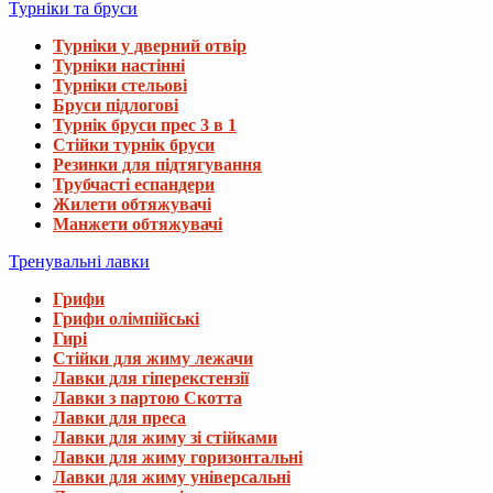
Турніки та бруси
Турніки у дверний отвір
Турніки настінні
Турніки стельові
Бруси підлогові
Турнік бруси прес 3 в 1
Стійки турнік бруси
Резинки для підтягування
Трубчасті еспандери
Жилети обтяжувачі
Манжети обтяжувачі
Тренувальні лавки
Грифи
Грифи олімпійські
Гирі
Стійки для жиму лежачи
Лавки для гіперекстензії
Лавки з партою Скотта
Лавки для преса
Лавки для жиму зі стійками
Лавки для жиму горизонтальні
Лавки для жиму універсальні