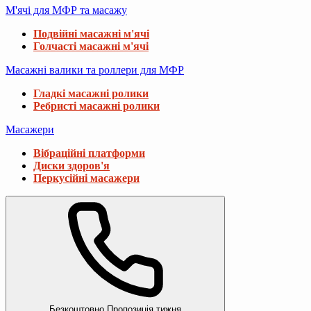
М'ячі для МФР та масажу
Подвійні масажні м'ячі
Голчасті масажні м'ячі
Масажні валики та роллери для МФР
Гладкі масажні ролики
Ребристі масажні ролики
Масажери
Вібраційні платформи
Диски здоров'я
Перкусійні масажери
Безкоштовно
Пропозиція тижня