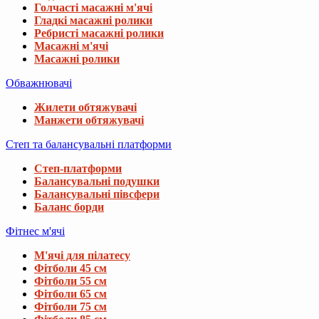
Голчасті масажні м'ячі
Гладкі масажні ролики
Ребристі масажні ролики
Масажні м'ячі
Масажні ролики
Обважнювачі
Жилети обтяжувачі
Манжети обтяжувачі
Степ та балансувальні платформи
Степ-платформи
Балансувальні подушки
Балансувальні півсфери
Баланс борди
Фітнес м'ячі
М'ячі для пілатесу
Фітболи 45 см
Фітболи 55 см
Фітболи 65 см
Фітболи 75 см