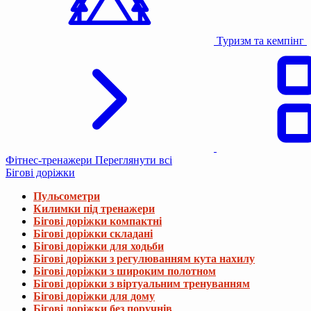
Туризм та кемпінг
Фітнес-тренажери
Переглянути всі
Бігові доріжки
Пульсометри
Килимки під тренажери
Бігові доріжки компактні
Бігові доріжки складані
Бігові доріжки для ходьби
Бігові доріжки з регулюванням кута нахилу
Бігові доріжки з широким полотном
Бігові доріжки з віртуальним тренуванням
Бігові доріжки для дому
Бігові доріжки без поручнів