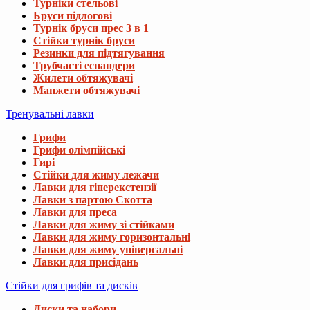
Турніки стельові
Бруси підлогові
Турнік бруси прес 3 в 1
Стійки турнік бруси
Резинки для підтягування
Трубчасті еспандери
Жилети обтяжувачі
Манжети обтяжувачі
Тренувальні лавки
Грифи
Грифи олімпійські
Гирі
Стійки для жиму лежачи
Лавки для гіперекстензії
Лавки з партою Скотта
Лавки для преса
Лавки для жиму зі стійками
Лавки для жиму горизонтальні
Лавки для жиму універсальні
Лавки для присідань
Стійки для грифів та дисків
Диски та набори