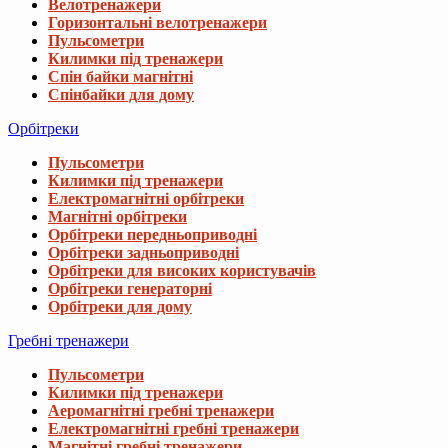
Велотренажери
Горизонтальні велотренажери
Пульсометри
Килимки під тренажери
Спін байки магнітні
Спінбайки для дому
Орбітреки
Пульсометри
Килимки під тренажери
Електромагнітні орбітреки
Магнітні орбітреки
Орбітреки передньоприводні
Орбітреки задньоприводні
Орбітреки для високих користувачів
Орбітреки генераторні
Орбітреки для дому
Гребні тренажери
Пульсометри
Килимки під тренажери
Аеромагнітні гребні тренажери
Електромагнітні гребні тренажери
Магнітні гребні тренажери