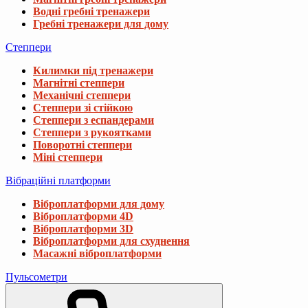
Водні гребні тренажери
Гребні тренажери для дому
Степпери
Килимки під тренажери
Магнітні степпери
Механічні степпери
Степпери зі стійкою
Степпери з еспандерами
Степпери з рукоятками
Поворотні степпери
Міні степпери
Вібраційні платформи
Віброплатформи для дому
Віброплатформи 4D
Віброплатформи 3D
Віброплатформи для схуднення
Масажні віброплатформи
Пульсометри