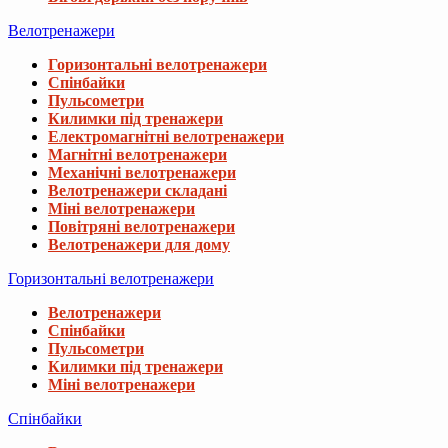
Велотренажери
Горизонтальні велотренажери
Спінбайки
Пульсометри
Килимки під тренажери
Електромагнітні велотренажери
Магнітні велотренажери
Механічні велотренажери
Велотренажери складані
Міні велотренажери
Повітряні велотренажери
Велотренажери для дому
Горизонтальні велотренажери
Велотренажери
Спінбайки
Пульсометри
Килимки під тренажери
Міні велотренажери
Спінбайки