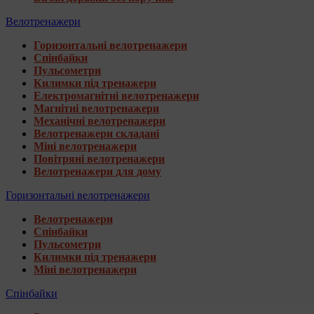
Велотренажери
Горизонтальні велотренажери
Спінбайки
Пульсометри
Килимки під тренажери
Електромагнітні велотренажери
Магнітні велотренажери
Механічні велотренажери
Велотренажери складані
Міні велотренажери
Повітряні велотренажери
Велотренажери для дому
Горизонтальні велотренажери
Велотренажери
Спінбайки
Пульсометри
Килимки під тренажери
Міні велотренажери
Спінбайки