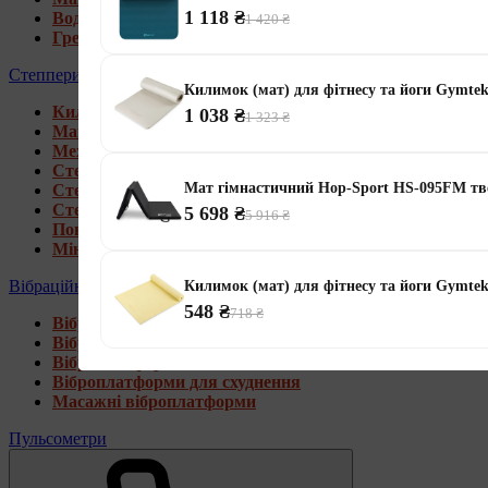
1 118 ₴
Водні гребні тренажери
1 420 ₴
Гребні тренажери для дому
Степпери
Килимок (мат) для фітнесу та йоги Gymtek
Килимки під тренажери
1 038 ₴
1 323 ₴
Магнітні степпери
Механічні степпери
Степпери зі стійкою
Мат гімнастичний Hop-Sport HS-095FM тв
Степпери з еспандерами
Степпери з рукоятками
5 698 ₴
5 916 ₴
Поворотні степпери
Міні степпери
Вібраційні платформи
Килимок (мат) для фітнесу та йоги Gymt
548 ₴
718 ₴
Віброплатформи для дому
Віброплатформи 4D
Віброплатформи 3D
Віброплатформи для схуднення
Масажні віброплатформи
Пульсометри