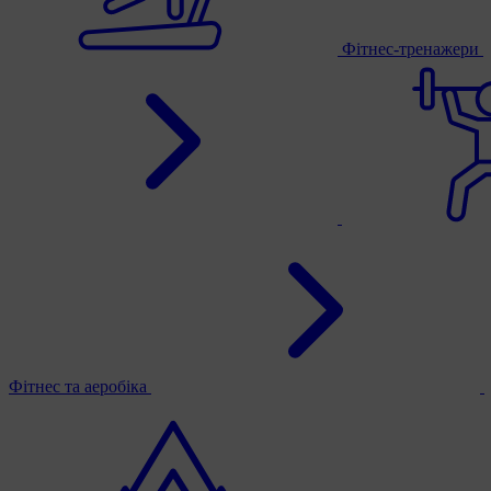
Фітнес-тренажери
Фітнес та аеробіка