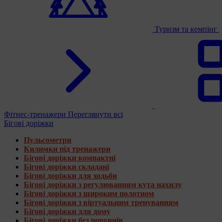
Туризм та кемпінг
Фітнес-тренажери
Переглянути всі
Бігові доріжки
Пульсометри
Килимки під тренажери
Бігові доріжки компактні
Бігові доріжки складані
Бігові доріжки для ходьби
Бігові доріжки з регулюванням кута нахилу
Бігові доріжки з широким полотном
Бігові доріжки з віртуальним тренуванням
Бігові доріжки для дому
Бігові доріжки без поручнів