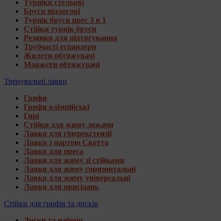
Турніки стельові
Бруси підлогові
Турнік бруси прес 3 в 1
Стійки турнік бруси
Резинки для підтягування
Трубчасті еспандери
Жилети обтяжувачі
Манжети обтяжувачі
Тренувальні лавки
Грифи
Грифи олімпійські
Гирі
Стійки для жиму лежачи
Лавки для гіперекстензії
Лавки з партою Скотта
Лавки для преса
Лавки для жиму зі стійками
Лавки для жиму горизонтальні
Лавки для жиму універсальні
Лавки для присідань
Стійки для грифів та дисків
Диски та набори