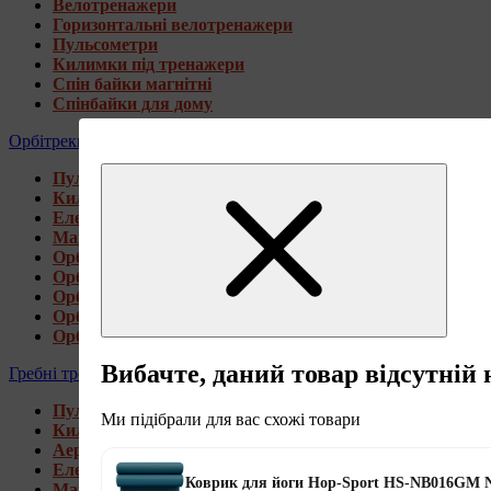
Велотренажери
Горизонтальні велотренажери
Пульсометри
Килимки під тренажери
Спін байки магнітні
Спінбайки для дому
Орбітреки
Пульсометри
Килимки під тренажери
Електромагнітні орбітреки
Магнітні орбітреки
Орбітреки передньоприводні
Орбітреки задньоприводні
Орбітреки для високих користувачів
Орбітреки генераторні
Орбітреки для дому
Вибачте, даний товар відсутній 
Гребні тренажери
Пульсометри
Ми підібрали для вас схожі товари
Килимки під тренажери
Аеромагнітні гребні тренажери
Електромагнітні гребні тренажери
Коврик для йоги Hop-Sport HS-NB016GM 
Магнітні гребні тренажери