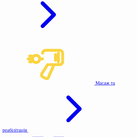
Масаж та
реабілітація