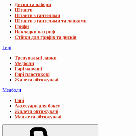
Диски та набори
Штанги
Штанги з гантелями
Штанги з гантелями та лавками
Грифи
Накладки на гриф
Стійки для грифів та дисків
Гирі
Тренувальні лавки
Медболи
Гирі чавунні
Гирі пластикові
Жилети обтяжувачі
Медболи
Гирі
Аксесуари для боксу
Жилети обтяжувачі
Манжети обтяжувачі