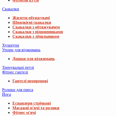
Фітболи 85 см
Скакалки
Жилети обтяжувачі
Швидкісні скакалки
Скакалки з обтяжувачем
Скакалки з підшипниками
Скакалки з лічильником
Хулахупи
Упори для віджимань
Дошки для віджимань
Тренувальні петлі
Фітнес гантелі
Гантелі неопренові
Ролики для преса
Йога
Еспандери стрічкові
Масажні м'ячі та ролики
Фітнес м'ячі