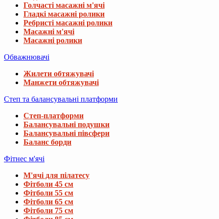
Голчасті масажні м'ячі
Гладкі масажні ролики
Ребристі масажні ролики
Масажні м'ячі
Масажні ролики
Обважнювачі
Жилети обтяжувачі
Манжети обтяжувачі
Степ та балансувальні платформи
Степ-платформи
Балансувальні подушки
Балансувальні півсфери
Баланс борди
Фітнес м'ячі
М'ячі для пілатесу
Фітболи 45 см
Фітболи 55 см
Фітболи 65 см
Фітболи 75 см