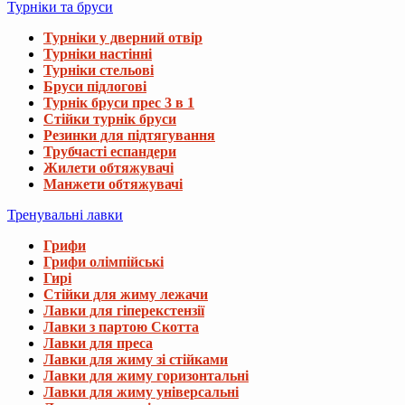
Турніки та бруси
Турніки у дверний отвір
Турніки настінні
Турніки стельові
Бруси підлогові
Турнік бруси прес 3 в 1
Стійки турнік бруси
Резинки для підтягування
Трубчасті еспандери
Жилети обтяжувачі
Манжети обтяжувачі
Тренувальні лавки
Грифи
Грифи олімпійські
Гирі
Стійки для жиму лежачи
Лавки для гіперекстензії
Лавки з партою Скотта
Лавки для преса
Лавки для жиму зі стійками
Лавки для жиму горизонтальні
Лавки для жиму універсальні