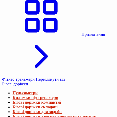
Призначення
Фітнес-тренажери
Переглянути всі
Бігові доріжки
Пульсометри
Килимки під тренажери
Бігові доріжки компактні
Бігові доріжки складані
Бігові доріжки для ходьби
Бігові доріжки з регулюванням кута нахилу