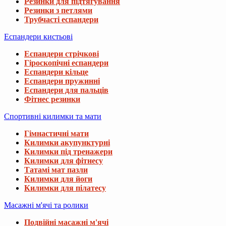
Резинки для підтягування
Резинки з петлями
Трубчасті еспандери
Еспандери кистьові
Еспандери стрічкові
Гіроскопічні еспандери
Еспандери кільце
Еспандери пружинні
Еспандери для пальців
Фітнес резинки
Спортивні килимки та мати
Гімнастичні мати
Килимки акупунктурні
Килимки під тренажери
Килимки для фітнесу
Татамі мат пазли
Килимки для йоги
Килимки для пілатесу
Масажні м'ячі та ролики
Подвійні масажні м'ячі