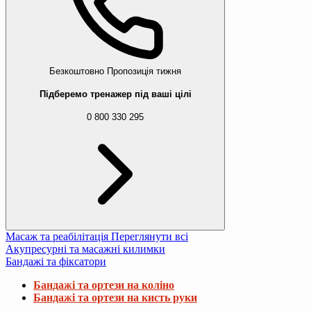
Безкоштовно
Пропозиція тижня
Підберемо тренажер під ваші цілі
0 800 330 295
Масаж та реабілітація
Переглянути всі
Акупресурні та масажні килимки
Бандажі та фіксатори
Бандажі та ортези на коліно
Бандажі та ортези на кисть руки