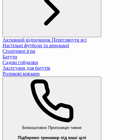
Активний відпочинок
Переглянути всі
Настільні футболи та аерохокеї
Спортивні ігри
Батути
Садові гойдалки
Аксесуари для батутів
Роликові ковзани
Безкоштовно
Пропозиція тижня
Підберемо тренажер під ваші цілі