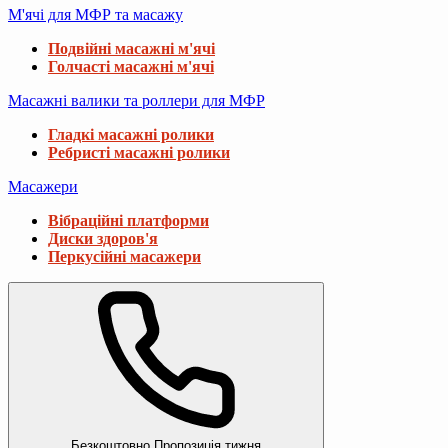
М'ячі для МФР та масажу
Подвійні масажні м'ячі
Голчасті масажні м'ячі
Масажні валики та роллери для МФР
Гладкі масажні ролики
Ребристі масажні ролики
Масажери
Вібраційні платформи
Диски здоров'я
Перкусійні масажери
Безкоштовно
Пропозиція тижня