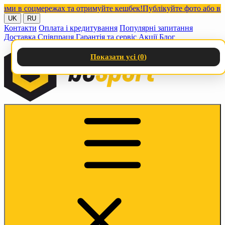
 соцмережах та отримуйте кешбек!
Публікуйте фото або відео з 
UK
RU
Контакти
Оплата і кредитування
Популярні запитання
Доставка
Співпраця
Гарантія та сервіс
Акції
Блог
Показати усі (
0
)