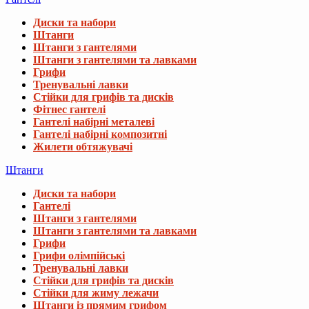
Диски та набори
Штанги
Штанги з гантелями
Штанги з гантелями та лавками
Грифи
Тренувальні лавки
Стійки для грифів та дисків
Фітнес гантелі
Гантелі набірні металеві
Гантелі набірні композитні
Жилети обтяжувачі
Штанги
Диски та набори
Гантелі
Штанги з гантелями
Штанги з гантелями та лавками
Грифи
Грифи олімпійські
Тренувальні лавки
Стійки для грифів та дисків
Стійки для жиму лежачи
Штанги із прямим грифом