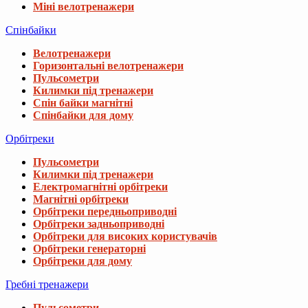
Міні велотренажери
Спінбайки
Велотренажери
Горизонтальні велотренажери
Пульсометри
Килимки під тренажери
Спін байки магнітні
Спінбайки для дому
Орбітреки
Пульсометри
Килимки під тренажери
Електромагнітні орбітреки
Магнітні орбітреки
Орбітреки передньоприводні
Орбітреки задньоприводні
Орбітреки для високих користувачів
Орбітреки генераторні
Орбітреки для дому
Гребні тренажери
Пульсометри