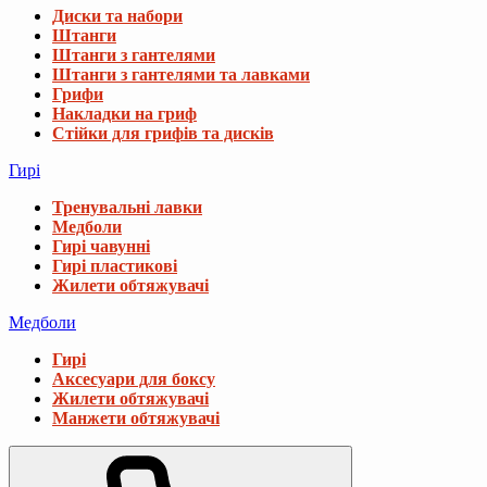
Диски та набори
Штанги
Штанги з гантелями
Штанги з гантелями та лавками
Грифи
Накладки на гриф
Стійки для грифів та дисків
Гирі
Тренувальні лавки
Медболи
Гирі чавунні
Гирі пластикові
Жилети обтяжувачі
Медболи
Гирі
Аксесуари для боксу
Жилети обтяжувачі
Манжети обтяжувачі