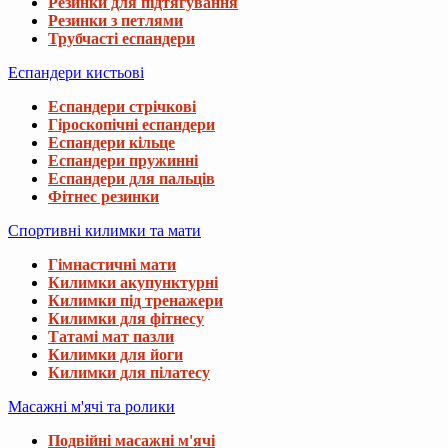
Резинки для підтягування
Резинки з петлями
Трубчасті еспандери
Еспандери кистьові
Еспандери стрічкові
Гіроскопічні еспандери
Еспандери кільце
Еспандери пружинні
Еспандери для пальців
Фітнес резинки
Спортивні килимки та мати
Гімнастичні мати
Килимки акупунктурні
Килимки під тренажери
Килимки для фітнесу
Татамі мат пазли
Килимки для йоги
Килимки для пілатесу
Масажні м'ячі та ролики
Подвійні масажні м'ячі