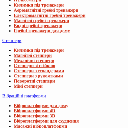
Килимки під тренажери
Аеромагнітні гребні тренажери
Електромагнітні гребні тренажери
Магнітні гребні тренажери
Водні гребні тренажери
Гребні тренажери для дому
Степпери
Килимки під тренажери
Магнітні степпери
Механічні степпери
Степпери зі стійкою
Степпери з еспандерами
Степпери з рукоятками
Поворотні степпери
Міні степпери
Вібраційні платформи
Віброплатформи для дому
Віброплатформи 4D
Віброплатформи 3D
Віброплатформи для схуднення
Масажні віброплатформи