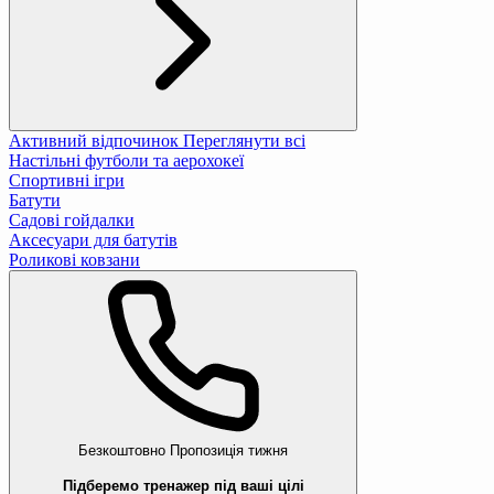
Активний відпочинок
Переглянути всі
Настільні футболи та аерохокеї
Спортивні ігри
Батути
Садові гойдалки
Аксесуари для батутів
Роликові ковзани
Безкоштовно
Пропозиція тижня
Підберемо тренажер під ваші цілі