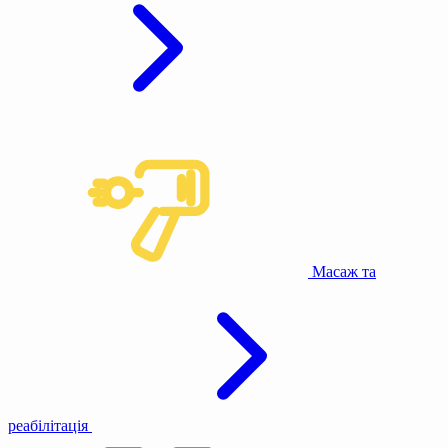
Масаж та
реабілітація