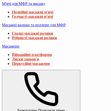
М'ячі для МФР та масажу
Подвійні масажні м'ячі
Голчасті масажні м'ячі
Масажні валики та роллери для МФР
Гладкі масажні ролики
Ребристі масажні ролики
Масажери
Вібраційні платформи
Диски здоров'я
Перкусійні масажери
Безкоштовно
Пропозиція тижня