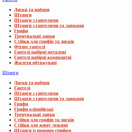
Диски та набори
Штанги
Штанги з гантелями
Штанги з гантелями та лавками
Грифи
Тренувальні лавки
Стійки для грифів та дисків
Фітнес гантелі
Гантелі набірні металеві
Гантелі набірні композитні
Жилети обтяжувачі
Штанги
Диски та набори
Гантелі
Штанги з гантелями
Штанги з гантелями та лавками
Грифи
Грифи олімпійські
Тренувальні лавки
Стійки для грифів та дисків
Стійки для жиму лежачи
Штанги із прямим грифом