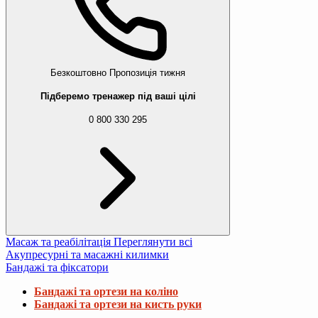
Безкоштовно
Пропозиція тижня
Підберемо тренажер під ваші цілі
0 800 330 295
Масаж та реабілітація
Переглянути всі
Акупресурні та масажні килимки
Бандажі та фіксатори
Бандажі та ортези на коліно
Бандажі та ортези на кисть руки