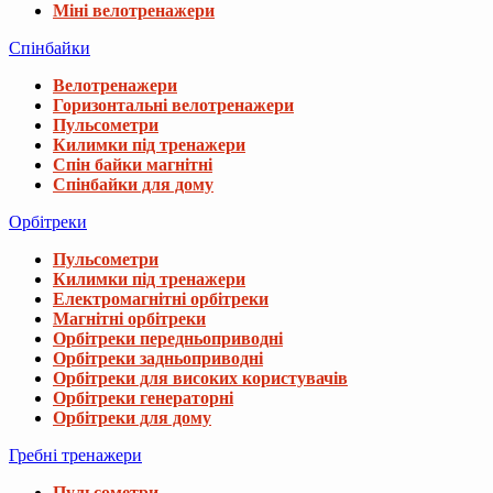
Міні велотренажери
Спінбайки
Велотренажери
Горизонтальні велотренажери
Пульсометри
Килимки під тренажери
Спін байки магнітні
Спінбайки для дому
Орбітреки
Пульсометри
Килимки під тренажери
Електромагнітні орбітреки
Магнітні орбітреки
Орбітреки передньоприводні
Орбітреки задньоприводні
Орбітреки для високих користувачів
Орбітреки генераторні
Орбітреки для дому
Гребні тренажери
Пульсометри