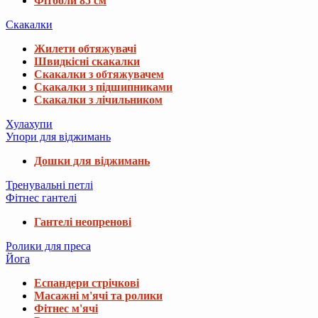
Фітболи 85 см
Скакалки
Жилети обтяжувачі
Швидкісні скакалки
Скакалки з обтяжувачем
Скакалки з підшипниками
Скакалки з лічильником
Хулахупи
Упори для віджимань
Дошки для віджимань
Тренувальні петлі
Фітнес гантелі
Гантелі неопренові
Ролики для преса
Йога
Еспандери стрічкові
Масажні м'ячі та ролики
Фітнес м'ячі