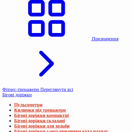
Призначення
Фітнес-тренажери
Переглянути всі
Бігові доріжки
Пульсометри
Килимки під тренажери
Бігові доріжки компактні
Бігові доріжки складані
Бігові доріжки для ходьби
Бігові доріжки з регулюванням кута нахилу