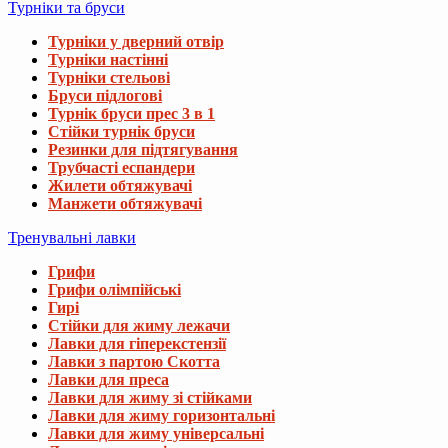
Турніки та бруси
Турніки у дверний отвір
Турніки настінні
Турніки стельові
Бруси підлогові
Турнік бруси прес 3 в 1
Стійки турнік бруси
Резинки для підтягування
Трубчасті еспандери
Жилети обтяжувачі
Манжети обтяжувачі
Тренувальні лавки
Грифи
Грифи олімпійські
Гирі
Стійки для жиму лежачи
Лавки для гіперекстензії
Лавки з партою Скотта
Лавки для преса
Лавки для жиму зі стійками
Лавки для жиму горизонтальні
Лавки для жиму універсальні