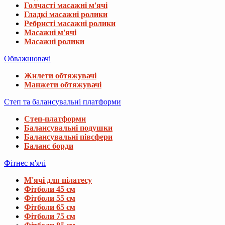
Голчасті масажні м'ячі
Гладкі масажні ролики
Ребристі масажні ролики
Масажні м'ячі
Масажні ролики
Обважнювачі
Жилети обтяжувачі
Манжети обтяжувачі
Степ та балансувальні платформи
Степ-платформи
Балансувальні подушки
Балансувальні півсфери
Баланс борди
Фітнес м'ячі
М'ячі для пілатесу
Фітболи 45 см
Фітболи 55 см
Фітболи 65 см
Фітболи 75 см