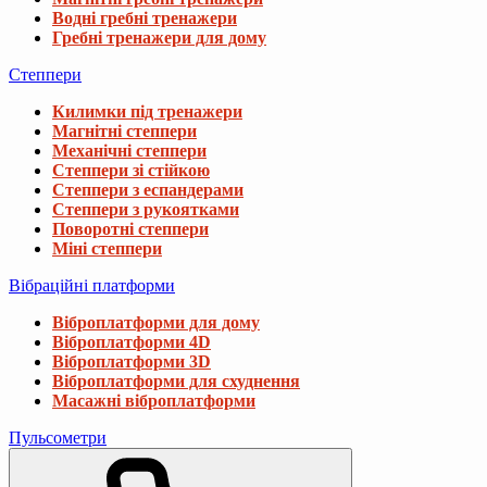
Водні гребні тренажери
Гребні тренажери для дому
Степпери
Килимки під тренажери
Магнітні степпери
Механічні степпери
Степпери зі стійкою
Степпери з еспандерами
Степпери з рукоятками
Поворотні степпери
Міні степпери
Вібраційні платформи
Віброплатформи для дому
Віброплатформи 4D
Віброплатформи 3D
Віброплатформи для схуднення
Масажні віброплатформи
Пульсометри