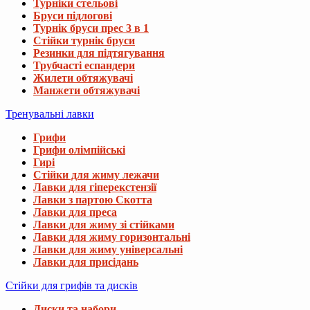
Турніки стельові
Бруси підлогові
Турнік бруси прес 3 в 1
Стійки турнік бруси
Резинки для підтягування
Трубчасті еспандери
Жилети обтяжувачі
Манжети обтяжувачі
Тренувальні лавки
Грифи
Грифи олімпійські
Гирі
Стійки для жиму лежачи
Лавки для гіперекстензії
Лавки з партою Скотта
Лавки для преса
Лавки для жиму зі стійками
Лавки для жиму горизонтальні
Лавки для жиму універсальні
Лавки для присідань
Стійки для грифів та дисків
Диски та набори