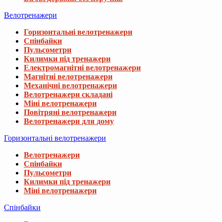
Велотренажери
Горизонтальні велотренажери
Спінбайки
Пульсометри
Килимки під тренажери
Електромагнітні велотренажери
Магнітні велотренажери
Механічні велотренажери
Велотренажери складані
Міні велотренажери
Повітряні велотренажери
Велотренажери для дому
Горизонтальні велотренажери
Велотренажери
Спінбайки
Пульсометри
Килимки під тренажери
Міні велотренажери
Спінбайки