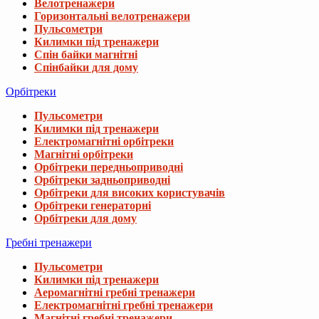
Велотренажери
Горизонтальні велотренажери
Пульсометри
Килимки під тренажери
Спін байки магнітні
Спінбайки для дому
Орбітреки
Пульсометри
Килимки під тренажери
Електромагнітні орбітреки
Магнітні орбітреки
Орбітреки передньоприводні
Орбітреки задньоприводні
Орбітреки для високих користувачів
Орбітреки генераторні
Орбітреки для дому
Гребні тренажери
Пульсометри
Килимки під тренажери
Аеромагнітні гребні тренажери
Електромагнітні гребні тренажери
Магнітні гребні тренажери