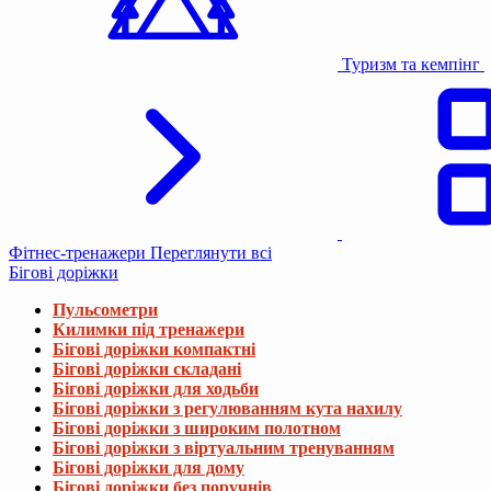
Туризм та кемпінг
Фітнес-тренажери
Переглянути всі
Бігові доріжки
Пульсометри
Килимки під тренажери
Бігові доріжки компактні
Бігові доріжки складані
Бігові доріжки для ходьби
Бігові доріжки з регулюванням кута нахилу
Бігові доріжки з широким полотном
Бігові доріжки з віртуальним тренуванням
Бігові доріжки для дому
Бігові доріжки без поручнів