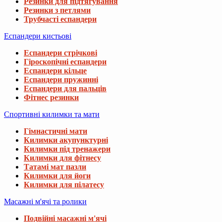
Резинки для підтягування
Резинки з петлями
Трубчасті еспандери
Еспандери кистьові
Еспандери стрічкові
Гіроскопічні еспандери
Еспандери кільце
Еспандери пружинні
Еспандери для пальців
Фітнес резинки
Спортивні килимки та мати
Гімнастичні мати
Килимки акупунктурні
Килимки під тренажери
Килимки для фітнесу
Татамі мат пазли
Килимки для йоги
Килимки для пілатесу
Масажні м'ячі та ролики
Подвійні масажні м'ячі