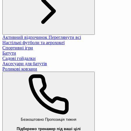
Активний відпочинок
Переглянути всі
Настільні футболи та аерохокеї
Спортивні ігри
Батути
Садові гойдалки
Аксесуари для батутів
Роликові ковзани
Безкоштовно
Пропозиція тижня
Підберемо тренажер під ваші цілі