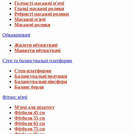
Голчасті масажні м'ячі
Гладкі масажні ролики
Ребристі масажні ролики
Масажні м'ячі
Масажні ролики
Обважнювачі
Жилети обтяжувачі
Манжети обтяжувачі
Степ та балансувальні платформи
Степ-платформи
Балансувальні подушки
Балансувальні півсфери
Баланс борди
Фітнес м'ячі
М'ячі для пілатесу
Фітболи 45 см
Фітболи 55 см
Фітболи 65 см
Фітболи 75 см