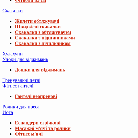
Фітболи 85 см
Скакалки
Жилети обтяжувачі
Швидкісні скакалки
Скакалки з обтяжувачем
Скакалки з підшипниками
Скакалки з лічильником
Хулахупи
Упори для віджимань
Дошки для віджимань
Тренувальні петлі
Фітнес гантелі
Гантелі неопренові
Ролики для преса
Йога
Еспандери стрічкові
Масажні м'ячі та ролики
Фітнес м'ячі