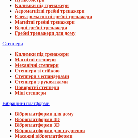
Килимки під тренажери
Аеромагнітні гребні тренажери
Електромагнітні гребні тренажери
Магнітні гребні тренажери
Водні гребні тренажери
Гребні тренажери для дому
Степпери
Килимки під тренажери
Магнітні степпери
Механічні степпери
Степпери зі стійкою
Степпери з еспандерами
Степпери з рукоятками
Поворотні степпери
Міні степпери
Вібраційні платформи
Віброплатформи для дому
Віброплатформи 4D
Віброплатформи 3D
Віброплатформи для схуднення
Масажні віброплатформи