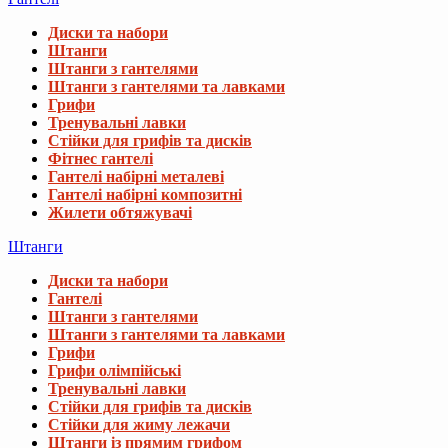
Диски та набори
Штанги
Штанги з гантелями
Штанги з гантелями та лавками
Грифи
Тренувальні лавки
Стійки для грифів та дисків
Фітнес гантелі
Гантелі набірні металеві
Гантелі набірні композитні
Жилети обтяжувачі
Штанги
Диски та набори
Гантелі
Штанги з гантелями
Штанги з гантелями та лавками
Грифи
Грифи олімпійські
Тренувальні лавки
Стійки для грифів та дисків
Стійки для жиму лежачи
Штанги із прямим грифом