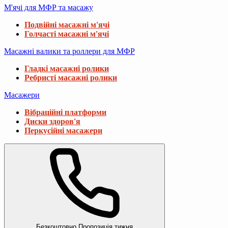
М'ячі для МФР та масажу
Подвійні масажні м'ячі
Голчасті масажні м'ячі
Масажні валики та роллери для МФР
Гладкі масажні ролики
Ребристі масажні ролики
Масажери
Вібраційні платформи
Диски здоров'я
Перкусійні масажери
Безкоштовно
Пропозиція тижня