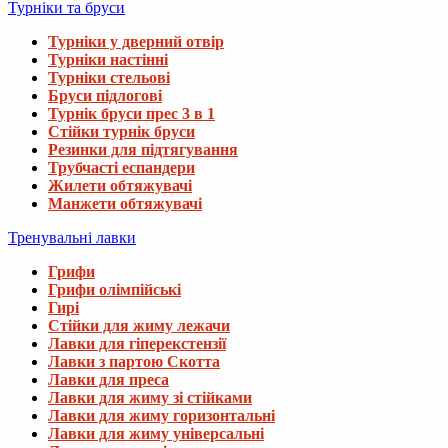
Турніки та бруси
Турніки у дверний отвір
Турніки настінні
Турніки стельові
Бруси підлогові
Турнік бруси прес 3 в 1
Стійки турнік бруси
Резинки для підтягування
Трубчасті еспандери
Жилети обтяжувачі
Манжети обтяжувачі
Тренувальні лавки
Грифи
Грифи олімпійські
Гирі
Стійки для жиму лежачи
Лавки для гіперекстензії
Лавки з партою Скотта
Лавки для преса
Лавки для жиму зі стійками
Лавки для жиму горизонтальні
Лавки для жиму універсальні