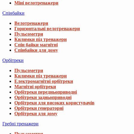
Міні велотренажери
Спінбайки
Велотренажери
Горизонтальні велотренажери
Пульсометри
Килимки під тренажери
Спін байки магнітні
Спінбайки для дому
Орбітреки
Пульсометри
Килимки під тренажери
Електромагнітні орбітреки
Магнітні орбітреки
Орбітреки передньоприводні
Орбітреки задньоприводні
Орбітреки для високих користувачів
Орбітреки генераторні
Орбітреки для дому
Гребні тренажери
Пульсометри