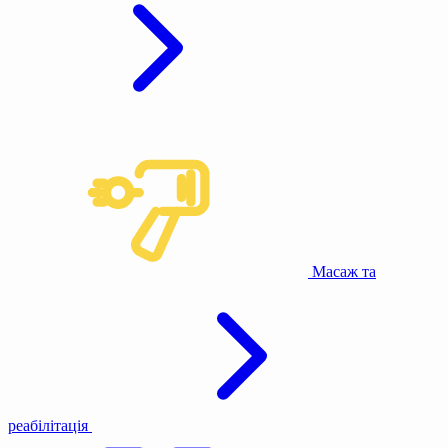
Масаж та
реабілітація