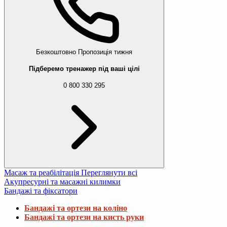
Безкоштовно
Пропозиція тижня
Підберемо тренажер під ваші цілі
0 800 330 295
Масаж та реабілітація
Переглянути всі
Акупресурні та масажні килимки
Бандажі та фіксатори
Бандажі та ортези на коліно
Бандажі та ортези на кисть руки