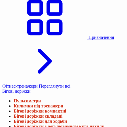
Призначення
Фітнес-тренажери
Переглянути всі
Бігові доріжки
Пульсометри
Килимки під тренажери
Бігові доріжки компактні
Бігові доріжки складані
Бігові доріжки для ходьби
Бігові доріжки з регулюванням кута нахилу