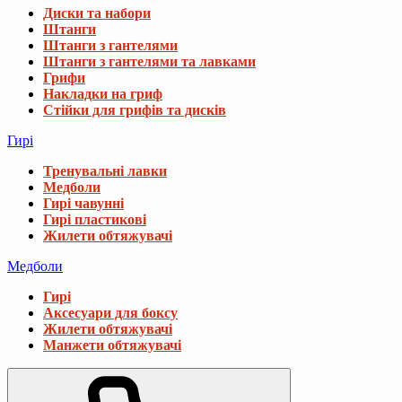
Диски та набори
Штанги
Штанги з гантелями
Штанги з гантелями та лавками
Грифи
Накладки на гриф
Стійки для грифів та дисків
Гирі
Тренувальні лавки
Медболи
Гирі чавунні
Гирі пластикові
Жилети обтяжувачі
Медболи
Гирі
Аксесуари для боксу
Жилети обтяжувачі
Манжети обтяжувачі