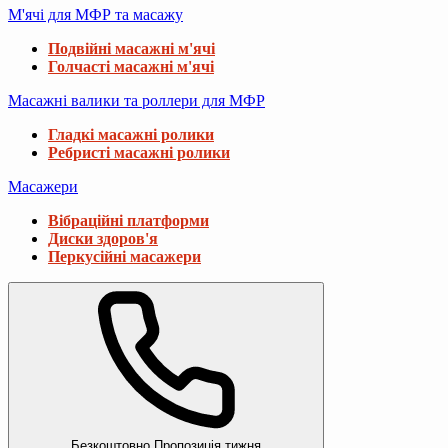
М'ячі для МФР та масажу
Подвійні масажні м'ячі
Голчасті масажні м'ячі
Масажні валики та роллери для МФР
Гладкі масажні ролики
Ребристі масажні ролики
Масажери
Вібраційні платформи
Диски здоров'я
Перкусійні масажери
Безкоштовно
Пропозиція тижня