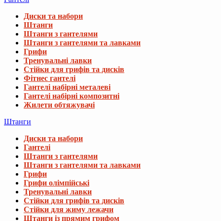
Диски та набори
Штанги
Штанги з гантелями
Штанги з гантелями та лавками
Грифи
Тренувальні лавки
Стійки для грифів та дисків
Фітнес гантелі
Гантелі набірні металеві
Гантелі набірні композитні
Жилети обтяжувачі
Штанги
Диски та набори
Гантелі
Штанги з гантелями
Штанги з гантелями та лавками
Грифи
Грифи олімпійські
Тренувальні лавки
Стійки для грифів та дисків
Стійки для жиму лежачи
Штанги із прямим грифом