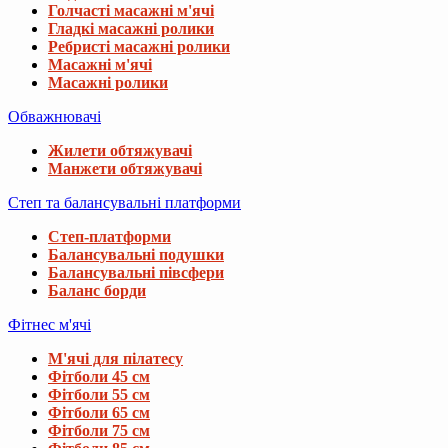
Голчасті масажні м'ячі
Гладкі масажні ролики
Ребристі масажні ролики
Масажні м'ячі
Масажні ролики
Обважнювачі
Жилети обтяжувачі
Манжети обтяжувачі
Степ та балансувальні платформи
Степ-платформи
Балансувальні подушки
Балансувальні півсфери
Баланс борди
Фітнес м'ячі
М'ячі для пілатесу
Фітболи 45 см
Фітболи 55 см
Фітболи 65 см
Фітболи 75 см