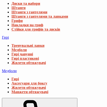
Диски та набори
Штанги
Штанги з гантелями
Штанги з гантелями та лавками
Грифи
Накладки на гриф
Стійки для грифів та дисків
Гирі
Тренувальні лавки
Медболи
Гирі чавунні
Гирі пластикові
Жилети обтяжувачі
Медболи
Гирі
Аксесуари для боксу
Жилети обтяжувачі
Манжети обтяжувачі