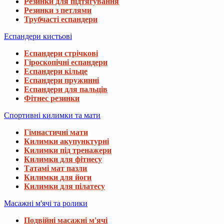
Резинки для підтягування
Резинки з петлями
Трубчасті еспандери
Еспандери кистьові
Еспандери стрічкові
Гіроскопічні еспандери
Еспандери кільце
Еспандери пружинні
Еспандери для пальців
Фітнес резинки
Спортивні килимки та мати
Гімнастичні мати
Килимки акупунктурні
Килимки під тренажери
Килимки для фітнесу
Татамі мат пазли
Килимки для йоги
Килимки для пілатесу
Масажні м'ячі та ролики
Подвійні масажні м'ячі