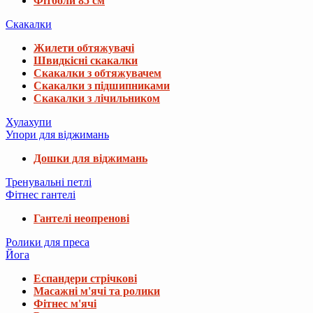
Фітболи 85 см
Скакалки
Жилети обтяжувачі
Швидкісні скакалки
Скакалки з обтяжувачем
Скакалки з підшипниками
Скакалки з лічильником
Хулахупи
Упори для віджимань
Дошки для віджимань
Тренувальні петлі
Фітнес гантелі
Гантелі неопренові
Ролики для преса
Йога
Еспандери стрічкові
Масажні м'ячі та ролики
Фітнес м'ячі