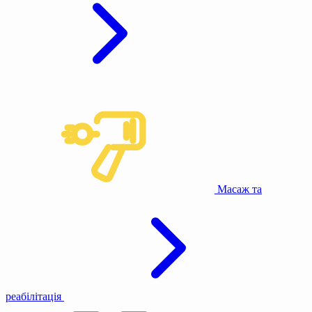
Масаж та
реабілітація