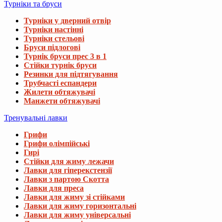
Турніки та бруси
Турніки у дверний отвір
Турніки настінні
Турніки стельові
Бруси підлогові
Турнік бруси прес 3 в 1
Стійки турнік бруси
Резинки для підтягування
Трубчасті еспандери
Жилети обтяжувачі
Манжети обтяжувачі
Тренувальні лавки
Грифи
Грифи олімпійські
Гирі
Стійки для жиму лежачи
Лавки для гіперекстензії
Лавки з партою Скотта
Лавки для преса
Лавки для жиму зі стійками
Лавки для жиму горизонтальні
Лавки для жиму універсальні