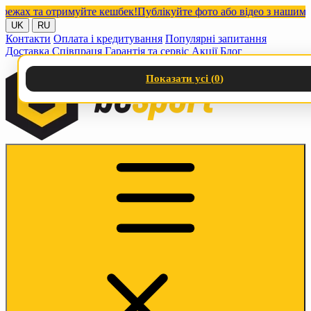
х та отримуйте кешбек!
Публікуйте фото або відео з нашими тов
UK
RU
Контакти
Оплата і кредитування
Популярні запитання
Доставка
Співпраця
Гарантія та сервіс
Акції
Блог
Показати усі (
0
)