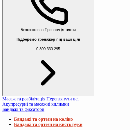
Безкоштовно
Пропозиція тижня
Підберемо тренажер під ваші цілі
0 800 330 295
Масаж та реабілітація
Переглянути всі
Акупресурні та масажні килимки
Бандажі та фіксатори
Бандажі та ортези на коліно
Бандажі та ортези на кисть руки