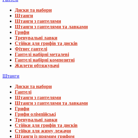
Диски та набори
Штанги
Штанги з гантелями
Штанги з гантелями та лавками
Грифи
Тренувальні лавки
Стійки для грифів та дисків
Фітнес гантелі
Гантелі набірні металеві
Гантелі набірні композитні
Жилети обтяжувачі
Штанги
Диски та набори
Гантелі
Штанги з гантелями
Штанги з гантелями та лавками
Грифи
Грифи олімпійські
Тренувальні лавки
Стійки для грифів та дисків
Стійки для жиму лежачи
Штанги із прямим грифом