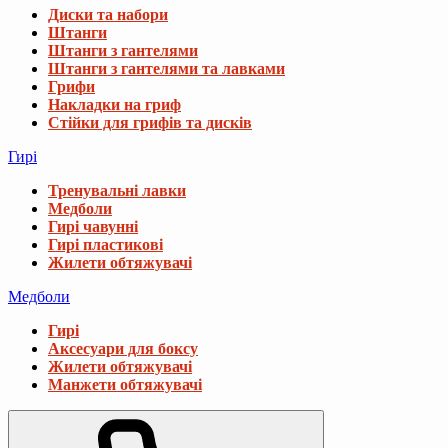
Диски та набори
Штанги
Штанги з гантелями
Штанги з гантелями та лавками
Грифи
Накладки на гриф
Стійки для грифів та дисків
Гирі
Тренувальні лавки
Медболи
Гирі чавунні
Гирі пластикові
Жилети обтяжувачі
Медболи
Гирі
Аксесуари для боксу
Жилети обтяжувачі
Манжети обтяжувачі