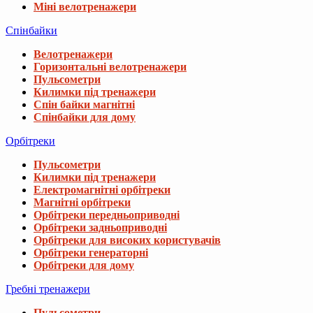
Міні велотренажери
Спінбайки
Велотренажери
Горизонтальні велотренажери
Пульсометри
Килимки під тренажери
Спін байки магнітні
Спінбайки для дому
Орбітреки
Пульсометри
Килимки під тренажери
Електромагнітні орбітреки
Магнітні орбітреки
Орбітреки передньоприводні
Орбітреки задньоприводні
Орбітреки для високих користувачів
Орбітреки генераторні
Орбітреки для дому
Гребні тренажери
Пульсометри