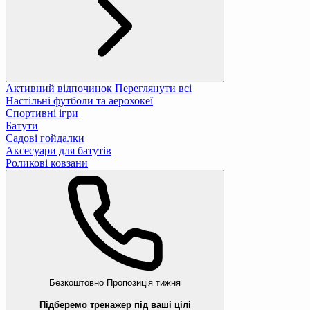
Активний відпочинок
Переглянути всі
Настільні футболи та аерохокеї
Спортивні ігри
Батути
Садові гойдалки
Аксесуари для батутів
Роликові ковзани
Безкоштовно
Пропозиція тижня
Підберемо тренажер під ваші цілі