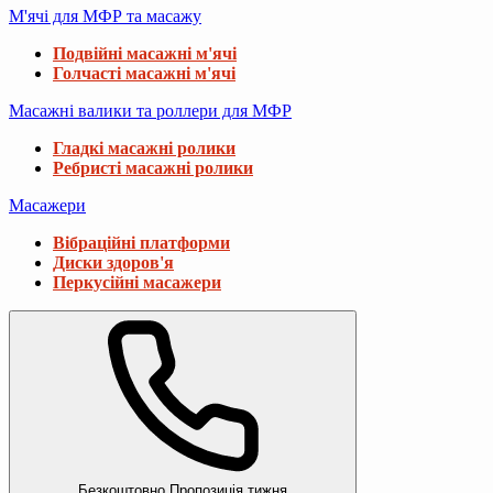
М'ячі для МФР та масажу
Подвійні масажні м'ячі
Голчасті масажні м'ячі
Масажні валики та роллери для МФР
Гладкі масажні ролики
Ребристі масажні ролики
Масажери
Вібраційні платформи
Диски здоров'я
Перкусійні масажери
Безкоштовно
Пропозиція тижня