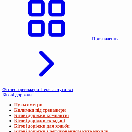
Призначення
Фітнес-тренажери
Переглянути всі
Бігові доріжки
Пульсометри
Килимки під тренажери
Бігові доріжки компактні
Бігові доріжки складані
Бігові доріжки для ходьби
Бігові доріжки з регулюванням кута нахилу