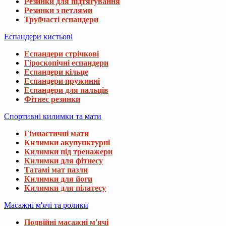
Резинки для підтягування
Резинки з петлями
Трубчасті еспандери
Еспандери кистьові
Еспандери стрічкові
Гіроскопічні еспандери
Еспандери кільце
Еспандери пружинні
Еспандери для пальців
Фітнес резинки
Спортивні килимки та мати
Гімнастичні мати
Килимки акупунктурні
Килимки під тренажери
Килимки для фітнесу
Татамі мат пазли
Килимки для йоги
Килимки для пілатесу
Масажні м'ячі та ролики
Подвійні масажні м'ячі