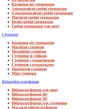
Килимки під тренажери
Аеромагнітні гребні тренажери
Електромагнітні гребні тренажери
Магнітні гребні тренажери
Водні гребні тренажери
Гребні тренажери для дому
Степпери
Килимки під тренажери
Магнітні степпери
Механічні степпери
Степпери зі стійкою
Степпери з еспандерами
Степпери з рукоятками
Поворотні степпери
Міні степпери
Вібраційні платформи
Віброплатформи для дому
Віброплатформи 4D
Віброплатформи 3D
Віброплатформи для схуднення
Масажні віброплатформи