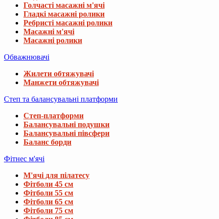
Голчасті масажні м'ячі
Гладкі масажні ролики
Ребристі масажні ролики
Масажні м'ячі
Масажні ролики
Обважнювачі
Жилети обтяжувачі
Манжети обтяжувачі
Степ та балансувальні платформи
Степ-платформи
Балансувальні подушки
Балансувальні півсфери
Баланс борди
Фітнес м'ячі
М'ячі для пілатесу
Фітболи 45 см
Фітболи 55 см
Фітболи 65 см
Фітболи 75 см