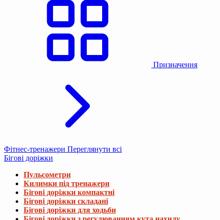
Призначення
Фітнес-тренажери
Переглянути всі
Бігові доріжки
Пульсометри
Килимки під тренажери
Бігові доріжки компактні
Бігові доріжки складані
Бігові доріжки для ходьби
Бігові доріжки з регулюванням кута нахилу