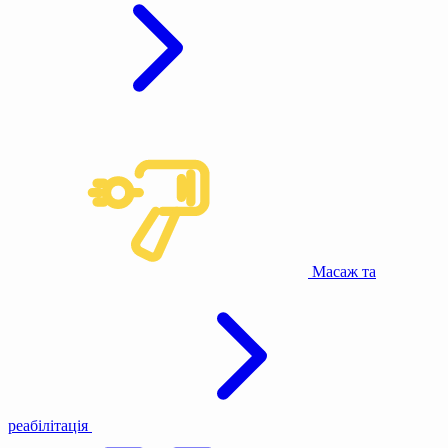
Масаж та
реабілітація