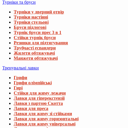
Турніки та бруси
Турніки у дверний отвір
Турніки настінні
Турніки стельові
Бруси підлогові
Турнік бруси прес 3 в 1
Стійки турнік бруси
Резинки для підтягування
Трубчасті еспандери
Жилети обтяжувачі
Манжети обтяжувачі
Тренувальні лавки
Грифи
Грифи олімпійські
Гирі
Стійки для жиму лежачи
Лавки для гіперекстензії
Лавки з партою Скотта
Лавки для преса
Лавки для жиму зі стійками
Лавки для жиму горизонтальні
Лавки для жиму універсальні