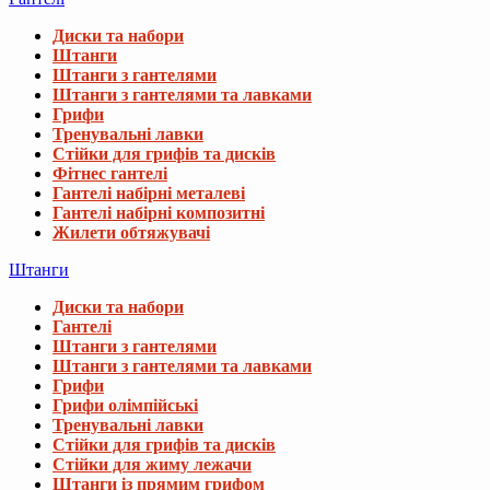
Диски та набори
Штанги
Штанги з гантелями
Штанги з гантелями та лавками
Грифи
Тренувальні лавки
Стійки для грифів та дисків
Фітнес гантелі
Гантелі набірні металеві
Гантелі набірні композитні
Жилети обтяжувачі
Штанги
Диски та набори
Гантелі
Штанги з гантелями
Штанги з гантелями та лавками
Грифи
Грифи олімпійські
Тренувальні лавки
Стійки для грифів та дисків
Стійки для жиму лежачи
Штанги із прямим грифом