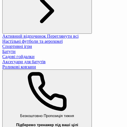
Активний відпочинок
Переглянути всі
Настільні футболи та аерохокеї
Спортивні ігри
Батути
Садові гойдалки
Аксесуари для батутів
Роликові ковзани
Безкоштовно
Пропозиція тижня
Підберемо тренажер під ваші цілі