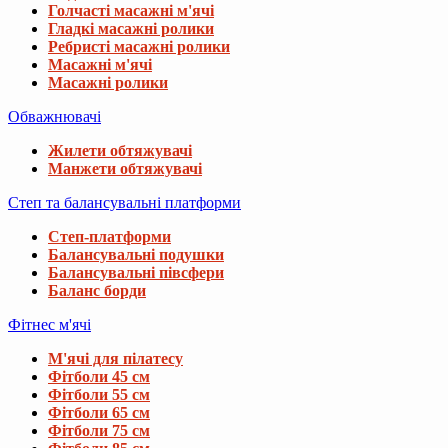
Голчасті масажні м'ячі
Гладкі масажні ролики
Ребристі масажні ролики
Масажні м'ячі
Масажні ролики
Обважнювачі
Жилети обтяжувачі
Манжети обтяжувачі
Степ та балансувальні платформи
Степ-платформи
Балансувальні подушки
Балансувальні півсфери
Баланс борди
Фітнес м'ячі
М'ячі для пілатесу
Фітболи 45 см
Фітболи 55 см
Фітболи 65 см
Фітболи 75 см