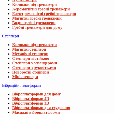
Килимки під тренажери
Аеромагнітні гребні тренажери
Електромагнітні гребні тренажери
Магнітні гребні тренажери
Водні гребні тренажери
Гребні тренажери для дому
Степпери
Килимки під тренажери
Магнітні степпери
Механічні степпери
Степпери зі стійкою
Степпери з еспандерами
Степпери з рукоятками
Поворотні степпери
Міні степпери
Вібраційні платформи
Віброплатформи для дому
Віброплатформи 4D
Віброплатформи 3D
Віброплатформи для схуднення
Масажні віброплатформи