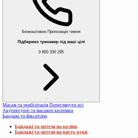
Безкоштовно
Пропозиція тижня
Підберемо тренажер під ваші цілі
0 800 330 295
Масаж та реабілітація
Переглянути всі
Акупресурні та масажні килимки
Бандажі та фіксатори
Бандажі та ортези на коліно
Бандажі та ортези на кисть руки