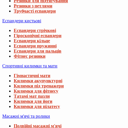
Резинки для підтягування
Резинки з петлями
Трубчасті еспандери
Еспандери кистьові
Еспандери стрічкові
Гіроскопічні еспандери
Еспандери кільце
Еспандери пружинні
Еспандери для пальців
Фітнес резинки
Спортивні килимки та мати
Гімнастичні мати
Килимки акупунктурні
Килимки під тренажери
Килимки для фітнесу
Татамі мат пазли
Килимки для йоги
Килимки для пілатесу
Масажні м'ячі та ролики
Подвійні масажні м'ячі