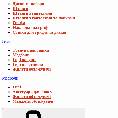
Диски та набори
Штанги
Штанги з гантелями
Штанги з гантелями та лавками
Грифи
Накладки на гриф
Стійки для грифів та дисків
Гирі
Тренувальні лавки
Медболи
Гирі чавунні
Гирі пластикові
Жилети обтяжувачі
Медболи
Гирі
Аксесуари для боксу
Жилети обтяжувачі
Манжети обтяжувачі