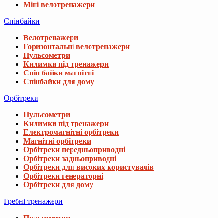
Міні велотренажери
Спінбайки
Велотренажери
Горизонтальні велотренажери
Пульсометри
Килимки під тренажери
Спін байки магнітні
Спінбайки для дому
Орбітреки
Пульсометри
Килимки під тренажери
Електромагнітні орбітреки
Магнітні орбітреки
Орбітреки передньоприводні
Орбітреки задньоприводні
Орбітреки для високих користувачів
Орбітреки генераторні
Орбітреки для дому
Гребні тренажери
Пульсометри