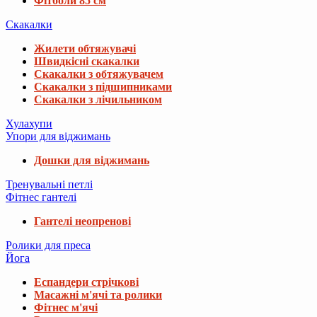
Фітболи 85 см
Скакалки
Жилети обтяжувачі
Швидкісні скакалки
Скакалки з обтяжувачем
Скакалки з підшипниками
Скакалки з лічильником
Хулахупи
Упори для віджимань
Дошки для віджимань
Тренувальні петлі
Фітнес гантелі
Гантелі неопренові
Ролики для преса
Йога
Еспандери стрічкові
Масажні м'ячі та ролики
Фітнес м'ячі