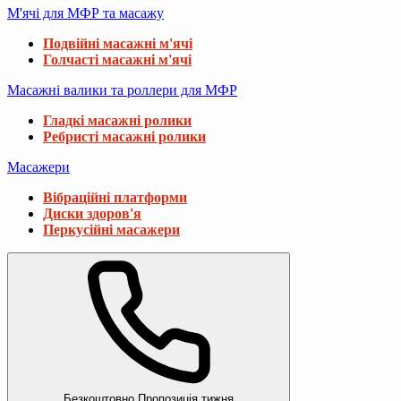
М'ячі для МФР та масажу
Подвійні масажні м'ячі
Голчасті масажні м'ячі
Масажні валики та роллери для МФР
Гладкі масажні ролики
Ребристі масажні ролики
Масажери
Вібраційні платформи
Диски здоров'я
Перкусійні масажери
Безкоштовно
Пропозиція тижня