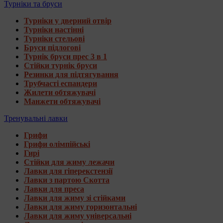
Турніки та бруси
Турніки у дверний отвір
Турніки настінні
Турніки стельові
Бруси підлогові
Турнік бруси прес 3 в 1
Стійки турнік бруси
Резинки для підтягування
Трубчасті еспандери
Жилети обтяжувачі
Манжети обтяжувачі
Тренувальні лавки
Грифи
Грифи олімпійські
Гирі
Стійки для жиму лежачи
Лавки для гіперекстензії
Лавки з партою Скотта
Лавки для преса
Лавки для жиму зі стійками
Лавки для жиму горизонтальні
Лавки для жиму універсальні