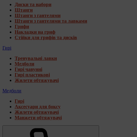
Диски та набори
Штанги
Штанги з гантелями
Штанги з гантелями та лавками
Грифи
Накладки на гриф
Стійки для грифів та дисків
Гирі
Тренувальні лавки
Медболи
Гирі чавунні
Гирі пластикові
Жилети обтяжувачі
Медболи
Гирі
Аксесуари для боксу
Жилети обтяжувачі
Манжети обтяжувачі