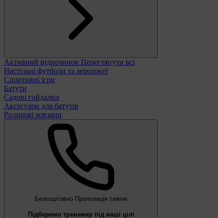
Активний відпочинок
Переглянути всі
Настільні футболи та аерохокеї
Спортивні ігри
Батути
Садові гойдалки
Аксесуари для батутів
Роликові ковзани
Безкоштовно
Пропозиція тижня
Підберемо тренажер під ваші цілі