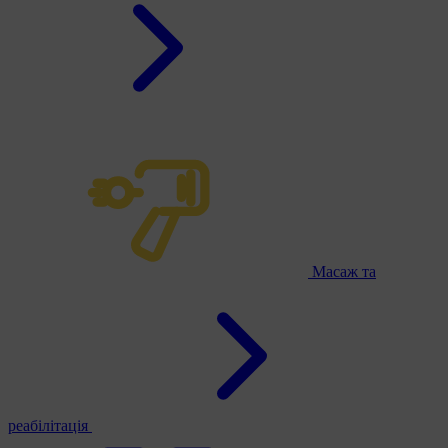
Масаж та
реабілітація