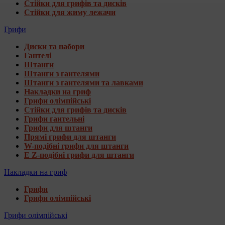
Стійки для грифів та дисків
Стійки для жиму лежачи
Грифи
Диски та набори
Гантелі
Штанги
Штанги з гантелями
Штанги з гантелями та лавками
Накладки на гриф
Грифи олімпійські
Стійки для грифів та дисків
Грифи гантельні
Грифи для штанги
Прямі грифи для штанги
W-подібні грифи для штанги
E Z-подібні грифи для штанги
Накладки на гриф
Грифи
Грифи олімпійські
Грифи олімпійські