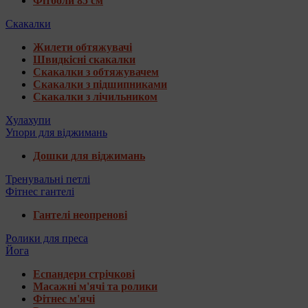
Фітболи 85 см
Скакалки
Жилети обтяжувачі
Швидкісні скакалки
Скакалки з обтяжувачем
Скакалки з підшипниками
Скакалки з лічильником
Хулахупи
Упори для віджимань
Дошки для віджимань
Тренувальні петлі
Фітнес гантелі
Гантелі неопренові
Ролики для преса
Йога
Еспандери стрічкові
Масажні м'ячі та ролики
Фітнес м'ячі