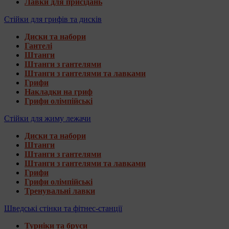
Лавки для присідань
Стійки для грифів та дисків
Диски та набори
Гантелі
Штанги
Штанги з гантелями
Штанги з гантелями та лавками
Грифи
Накладки на гриф
Грифи олімпійські
Стійки для жиму лежачи
Диски та набори
Штанги
Штанги з гантелями
Штанги з гантелями та лавками
Грифи
Грифи олімпійські
Тренувальні лавки
Шведські стінки та фітнес-станції
Турніки та бруси