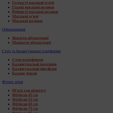
Голчасті масажні м'ячі
Гладкі масажні ролики
Ребристі масажні ролики
Масажні м'ячі
Масажні ролики
Обважнювачі
Жилети обтяжувачі
Манжети обтяжувачі
Степ та балансувальні платформи
Степ-платформи
Балансувальні подушки
Балансувальні півсфери
Баланс борди
Фітнес м'ячі
М'ячі для пілатесу
Фітболи 45 см
Фітболи 55 см
Фітболи 65 см
Фітболи 75 см