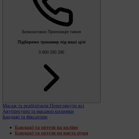
Безкоштовно
Пропозиція тижня
Підберемо тренажер під ваші цілі
0 800 330 295
Масаж та реабілітація
Переглянути всі
Акупресурні та масажні килимки
Бандажі та фіксатори
Бандажі та ортези на коліно
Бандажі та ортези на кисть руки