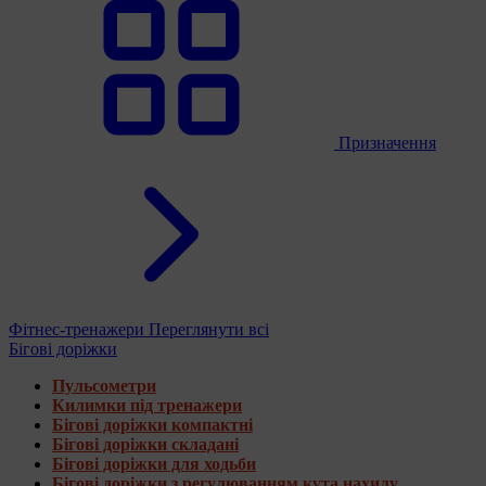
Призначення
Фітнес-тренажери
Переглянути всі
Бігові доріжки
Пульсометри
Килимки під тренажери
Бігові доріжки компактні
Бігові доріжки складані
Бігові доріжки для ходьби
Бігові доріжки з регулюванням кута нахилу