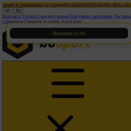
ми в соцмережах та отримуйте кешбек!
Публікуйте фото або віде
UK
RU
Контакти
Оплата і кредитування
Популярні запитання
Доставк
Співпраця
Гарантія та сервіс
Акції
Блог
Показати усі (
0
)