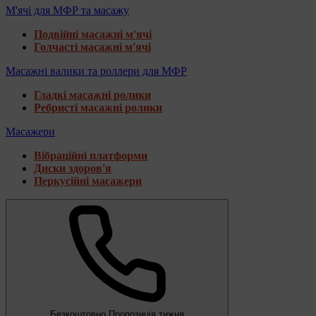
М'ячі для МФР та масажу
Подвійні масажні м'ячі
Голчасті масажні м'ячі
Масажні валики та роллери для МФР
Гладкі масажні ролики
Ребристі масажні ролики
Масажери
Вібраційні платформи
Диски здоров'я
Перкусійні масажери
Безкоштовно
Пропозиція тижня