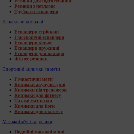
Резинки для підтягування
Резинки з петлями
Трубчасті еспандери
Еспандери кистьові
Еспандери стрічкові
Гіроскопічні еспандери
Еспандери кільце
Еспандери пружинні
Еспандери для пальців
Фітнес резинки
Спортивні килимки та мати
Гімнастичні мати
Килимки акупунктурні
Килимки під тренажери
Килимки для фітнесу
Татамі мат пазли
Килимки для йоги
Килимки для пілатесу
Масажні м'ячі та ролики
Подвійні масажні м'ячі