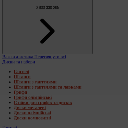
0 800 330 295
Важка атлетика
Переглянути всі
Диски та набори
Гантелі
Штанги
Штанги з гантелями
Штанги з гантелями та лавками
Грифи
Грифи олімпійські
Стійки для грифів та дисків
Диски металеві
Диски олімпійські
Диски композитні
Гантелі