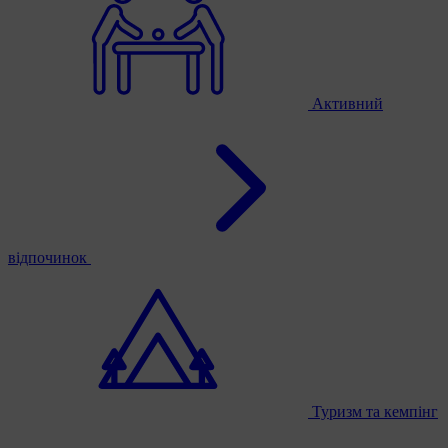
Активний
відпочинок
Туризм та кемпінг