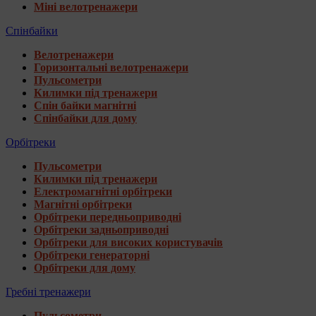
Міні велотренажери
Спінбайки
Велотренажери
Горизонтальні велотренажери
Пульсометри
Килимки під тренажери
Спін байки магнітні
Спінбайки для дому
Орбітреки
Пульсометри
Килимки під тренажери
Електромагнітні орбітреки
Магнітні орбітреки
Орбітреки передньоприводні
Орбітреки задньоприводні
Орбітреки для високих користувачів
Орбітреки генераторні
Орбітреки для дому
Гребні тренажери
Пульсометри