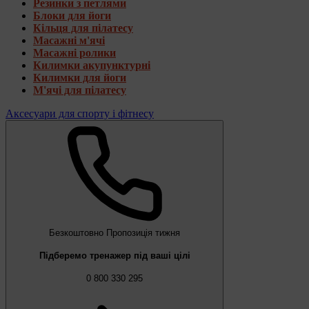
Резинки з петлями
Блоки для йоги
Кільця для пілатесу
Масажні м'ячі
Масажні ролики
Килимки акупунктурні
Килимки для йоги
М'ячі для пілатесу
Аксесуари для спорту і фітнесу
Безкоштовно
Пропозиція тижня
Підберемо тренажер під ваші цілі
0 800 330 295