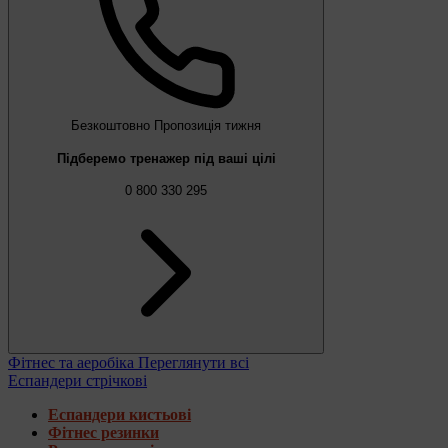
Безкоштовно
Пропозиція тижня
Підберемо тренажер під ваші цілі
0 800 330 295
Фітнес та аеробіка
Переглянути всі
Еспандери стрічкові
Еспандери кистьові
Фітнес резинки