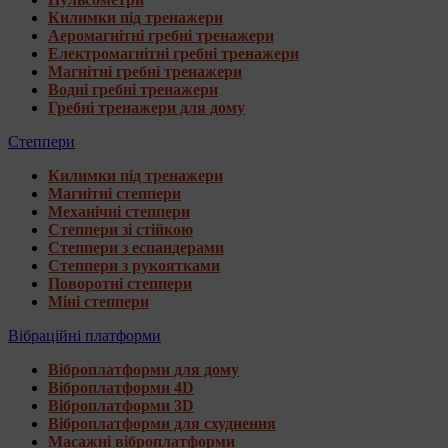
Килимки під тренажери
Аеромагнітні гребні тренажери
Електромагнітні гребні тренажери
Магнітні гребні тренажери
Водні гребні тренажери
Гребні тренажери для дому
Степпери
Килимки під тренажери
Магнітні степпери
Механічні степпери
Степпери зі стійкою
Степпери з еспандерами
Степпери з рукоятками
Поворотні степпери
Міні степпери
Вібраційні платформи
Віброплатформи для дому
Віброплатформи 4D
Віброплатформи 3D
Віброплатформи для схуднення
Масажні віброплатформи