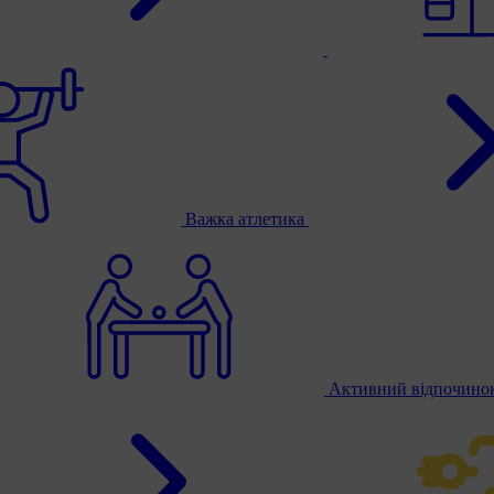
Важка атлетика
Активний відпочино