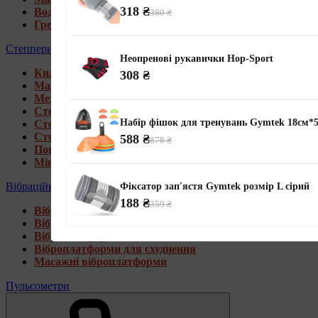
318 ₴
Водні гребні тренажери
380 ₴
Гребні тренажери для дому
Степпери
Неопренові рукавички Hop-Sport
Килимки під тренажери
308 ₴
Магнітні степпери
Механічні степпери
Степпери зі стійкою
Набір фішок для тренувань Gymtek 18см*5
Степпери з еспандерами
Степпери з рукоятками
588 ₴
878 ₴
Поворотні степпери
Міні степпери
Вібраційні платформи
Фіксатор зап'ястя Gymtek розмір L сірий
188 ₴
359 ₴
Віброплатформи для дому
Віброплатформи 4D
Віброплатформи 3D
Віброплатформи для схуднення
Масажні віброплатформи
Пульсометри