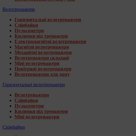
Велотренажери
Горизонтальні велотренажери
Спінбайки
Пульсометри
Килимки під тренажери
Електромагнітні велотренажери
Магнітні велотренажери
Механічні велотренажери
Велотренажери складані
Міні велотренажери
Повітряні велотренажери
Велотренажери для дому
Горизонтальні велотренажери
Велотренажери
Спінбайки
Пульсометри
Килимки під тренажери
Міні велотренажери
Спінбайки