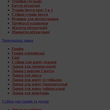
Турніки стельові
Бруси підлогові
Турнік бруси прес 3 в 1
Стійки турнік бруси
Резинки для підтягування
Трубчасті еспандери
Жилети обтяжувачі
Манжети обтяжувачі
Тренувальні лавки
Грифи
Грифи олімпійські
Гирі
Стійки для жиму лежачи
Лавки для гіперекстензії
Лавки з партою Скотта
Лавки для преса
Лавки для жиму зі стійками
Лавки для жиму горизонтальні
Лавки для жиму універсальні
Лавки для присідань
Стійки для грифів та дисків
Диски та набори