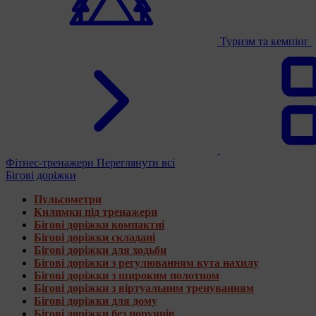
Туризм та кемпінг
Фітнес-тренажери
Переглянути всі
Бігові доріжки
Пульсометри
Килимки під тренажери
Бігові доріжки компактні
Бігові доріжки складані
Бігові доріжки для ходьби
Бігові доріжки з регулюванням кута нахилу
Бігові доріжки з широким полотном
Бігові доріжки з віртуальним тренуванням
Бігові доріжки для дому
Бігові доріжки без поручнів