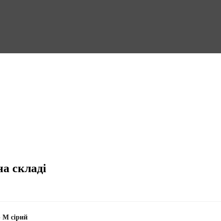
на складі
р М сірий