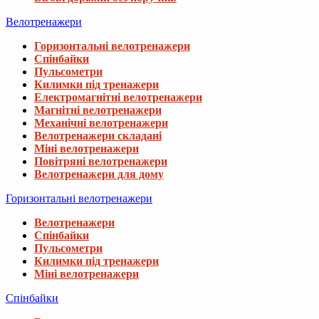
Велотренажери
Горизонтальні велотренажери
Спінбайки
Пульсометри
Килимки під тренажери
Електромагнітні велотренажери
Магнітні велотренажери
Механічні велотренажери
Велотренажери складані
Міні велотренажери
Повітряні велотренажери
Велотренажери для дому
Горизонтальні велотренажери
Велотренажери
Спінбайки
Пульсометри
Килимки під тренажери
Міні велотренажери
Спінбайки