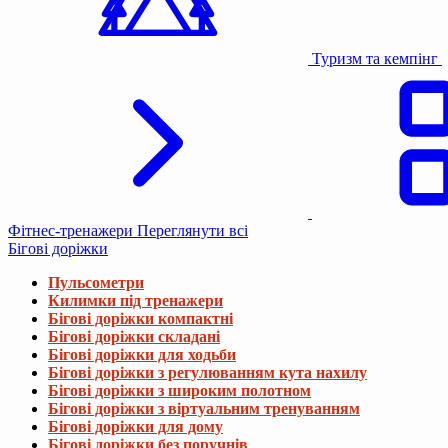
Туризм та кемпінг
Фітнес-тренажери
Переглянути всі
Бігові доріжки
Пульсометри
Килимки під тренажери
Бігові доріжки компактні
Бігові доріжки складані
Бігові доріжки для ходьби
Бігові доріжки з регулюванням кута нахилу
Бігові доріжки з широким полотном
Бігові доріжки з віртуальним тренуванням
Бігові доріжки для дому
Бігові доріжки без поручнів