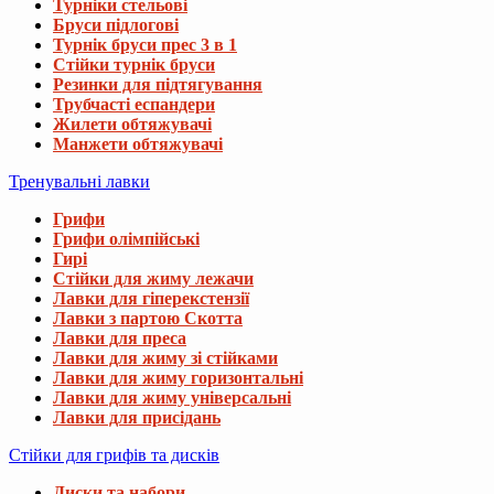
Турніки стельові
Бруси підлогові
Турнік бруси прес 3 в 1
Стійки турнік бруси
Резинки для підтягування
Трубчасті еспандери
Жилети обтяжувачі
Манжети обтяжувачі
Тренувальні лавки
Грифи
Грифи олімпійські
Гирі
Стійки для жиму лежачи
Лавки для гіперекстензії
Лавки з партою Скотта
Лавки для преса
Лавки для жиму зі стійками
Лавки для жиму горизонтальні
Лавки для жиму універсальні
Лавки для присідань
Стійки для грифів та дисків
Диски та набори