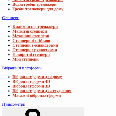
Водні гребні тренажери
Гребні тренажери для дому
Степпери
Килимки під тренажери
Магнітні степпери
Механічні степпери
Степпери зі стійкою
Степпери з еспандерами
Степпери з рукоятками
Поворотні степпери
Міні степпери
Вібраційні платформи
Віброплатформи для дому
Віброплатформи 4D
Віброплатформи 3D
Віброплатформи для схуднення
Масажні віброплатформи
Пульсометри