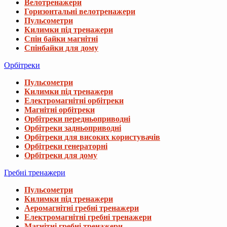
Велотренажери
Горизонтальні велотренажери
Пульсометри
Килимки під тренажери
Спін байки магнітні
Спінбайки для дому
Орбітреки
Пульсометри
Килимки під тренажери
Електромагнітні орбітреки
Магнітні орбітреки
Орбітреки передньоприводні
Орбітреки задньоприводні
Орбітреки для високих користувачів
Орбітреки генераторні
Орбітреки для дому
Гребні тренажери
Пульсометри
Килимки під тренажери
Аеромагнітні гребні тренажери
Електромагнітні гребні тренажери
Магнітні гребні тренажери