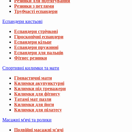
Резинки для підтягування
Резинки з петлями
Трубчасті еспандери
Еспандери кистьові
Еспандери стрічкові
Гіроскопічні еспандери
Еспандери кільце
Еспандери пружинні
Еспандери для пальців
Фітнес резинки
Спортивні килимки та мати
Гімнастичні мати
Килимки акупунктурні
Килимки під тренажери
Килимки для фітнесу
Татамі мат пазли
Килимки для йоги
Килимки для пілатесу
Масажні м'ячі та ролики
Подвійні масажні м'ячі