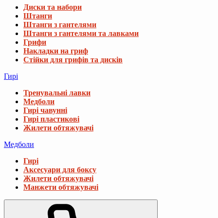
Диски та набори
Штанги
Штанги з гантелями
Штанги з гантелями та лавками
Грифи
Накладки на гриф
Стійки для грифів та дисків
Гирі
Тренувальні лавки
Медболи
Гирі чавунні
Гирі пластикові
Жилети обтяжувачі
Медболи
Гирі
Аксесуари для боксу
Жилети обтяжувачі
Манжети обтяжувачі