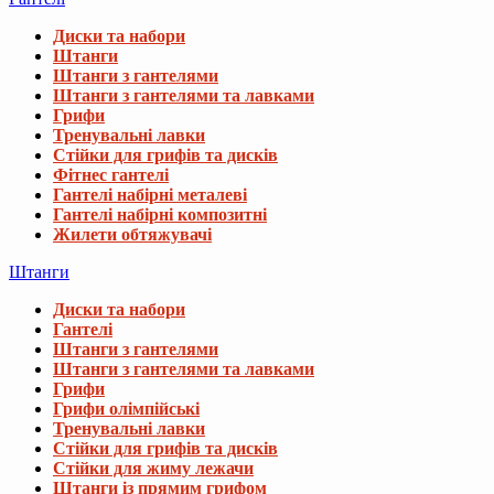
Диски та набори
Штанги
Штанги з гантелями
Штанги з гантелями та лавками
Грифи
Тренувальні лавки
Стійки для грифів та дисків
Фітнес гантелі
Гантелі набірні металеві
Гантелі набірні композитні
Жилети обтяжувачі
Штанги
Диски та набори
Гантелі
Штанги з гантелями
Штанги з гантелями та лавками
Грифи
Грифи олімпійські
Тренувальні лавки
Стійки для грифів та дисків
Стійки для жиму лежачи
Штанги із прямим грифом