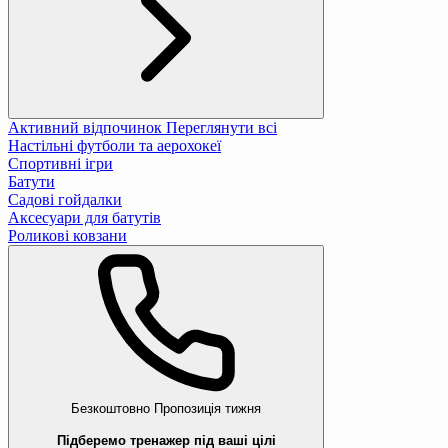
Активний відпочинок
Переглянути всі
Настільні футболи та аерохокеї
Спортивні ігри
Батути
Садові гойдалки
Аксесуари для батутів
Роликові ковзани
Безкоштовно
Пропозиція тижня
Підберемо тренажер під ваші цілі