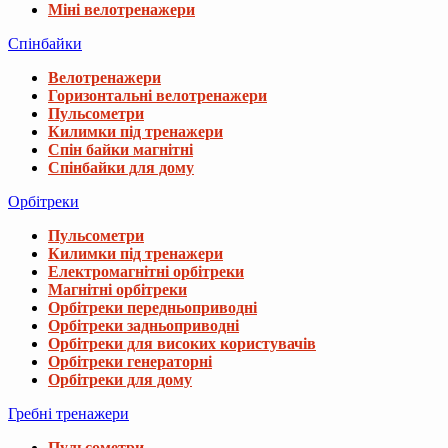
Міні велотренажери
Спінбайки
Велотренажери
Горизонтальні велотренажери
Пульсометри
Килимки під тренажери
Спін байки магнітні
Спінбайки для дому
Орбітреки
Пульсометри
Килимки під тренажери
Електромагнітні орбітреки
Магнітні орбітреки
Орбітреки передньоприводні
Орбітреки задньоприводні
Орбітреки для високих користувачів
Орбітреки генераторні
Орбітреки для дому
Гребні тренажери
Пульсометри