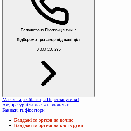
Безкоштовно
Пропозиція тижня
Підберемо тренажер під ваші цілі
0 800 330 295
Масаж та реабілітація
Переглянути всі
Акупресурні та масажні килимки
Бандажі та фіксатори
Бандажі та ортези на коліно
Бандажі та ортези на кисть руки