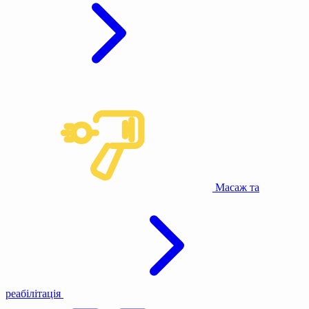
Масаж та
реабілітація