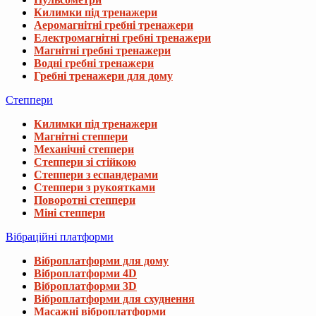
Килимки під тренажери
Аеромагнітні гребні тренажери
Електромагнітні гребні тренажери
Магнітні гребні тренажери
Водні гребні тренажери
Гребні тренажери для дому
Степпери
Килимки під тренажери
Магнітні степпери
Механічні степпери
Степпери зі стійкою
Степпери з еспандерами
Степпери з рукоятками
Поворотні степпери
Міні степпери
Вібраційні платформи
Віброплатформи для дому
Віброплатформи 4D
Віброплатформи 3D
Віброплатформи для схуднення
Масажні віброплатформи