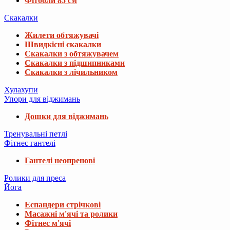
Фітболи 85 см
Скакалки
Жилети обтяжувачі
Швидкісні скакалки
Скакалки з обтяжувачем
Скакалки з підшипниками
Скакалки з лічильником
Хулахупи
Упори для віджимань
Дошки для віджимань
Тренувальні петлі
Фітнес гантелі
Гантелі неопренові
Ролики для преса
Йога
Еспандери стрічкові
Масажні м'ячі та ролики
Фітнес м'ячі