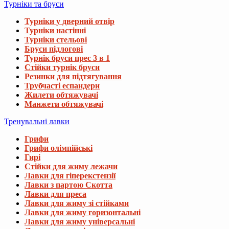
Турніки та бруси
Турніки у дверний отвір
Турніки настінні
Турніки стельові
Бруси підлогові
Турнік бруси прес 3 в 1
Стійки турнік бруси
Резинки для підтягування
Трубчасті еспандери
Жилети обтяжувачі
Манжети обтяжувачі
Тренувальні лавки
Грифи
Грифи олімпійські
Гирі
Стійки для жиму лежачи
Лавки для гіперекстензії
Лавки з партою Скотта
Лавки для преса
Лавки для жиму зі стійками
Лавки для жиму горизонтальні
Лавки для жиму універсальні