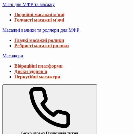
М'ячі для МФР та масажу
Подвійні масажні м'ячі
Голчасті масажні м'ячі
Масажні валики та роллери для МФР
Гладкі масажні ролики
Ребристі масажні ролики
Масажери
Вібраційні платформи
Диски здоров'я
Перкусійні масажери
Безкоштовно
Пропозиція тижня