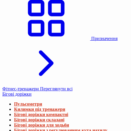
Призначення
Фітнес-тренажери
Переглянути всі
Бігові доріжки
Пульсометри
Килимки під тренажери
Бігові доріжки компактні
Бігові доріжки складані
Бігові доріжки для ходьби
Бігові доріжки з регулюванням кута нахилу