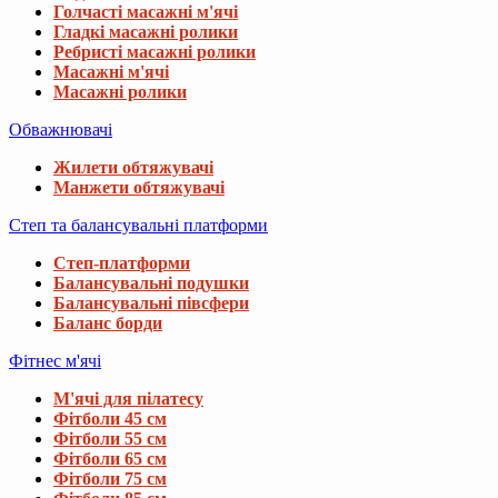
Голчасті масажні м'ячі
Гладкі масажні ролики
Ребристі масажні ролики
Масажні м'ячі
Масажні ролики
Обважнювачі
Жилети обтяжувачі
Манжети обтяжувачі
Степ та балансувальні платформи
Степ-платформи
Балансувальні подушки
Балансувальні півсфери
Баланс борди
Фітнес м'ячі
М'ячі для пілатесу
Фітболи 45 см
Фітболи 55 см
Фітболи 65 см
Фітболи 75 см