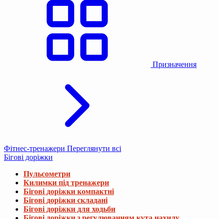
Призначення
Фітнес-тренажери
Переглянути всі
Бігові доріжки
Пульсометри
Килимки під тренажери
Бігові доріжки компактні
Бігові доріжки складані
Бігові доріжки для ходьби
Бігові доріжки з регулюванням кута нахилу