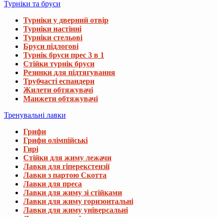
Турніки та бруси
Турніки у дверний отвір
Турніки настінні
Турніки стельові
Бруси підлогові
Турнік бруси прес 3 в 1
Стійки турнік бруси
Резинки для підтягування
Трубчасті еспандери
Жилети обтяжувачі
Манжети обтяжувачі
Тренувальні лавки
Грифи
Грифи олімпійські
Гирі
Стійки для жиму лежачи
Лавки для гіперекстензії
Лавки з партою Скотта
Лавки для преса
Лавки для жиму зі стійками
Лавки для жиму горизонтальні
Лавки для жиму універсальні