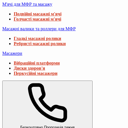
М'ячі для МФР та масажу
Подвійні масажні м'ячі
Голчасті масажні м'ячі
Масажні валики та роллери для МФР
Гладкі масажні ролики
Ребристі масажні ролики
Масажери
Вібраційні платформи
Диски здоров'я
Перкусійні масажери
Безкоштовно
Пропозиція тижня