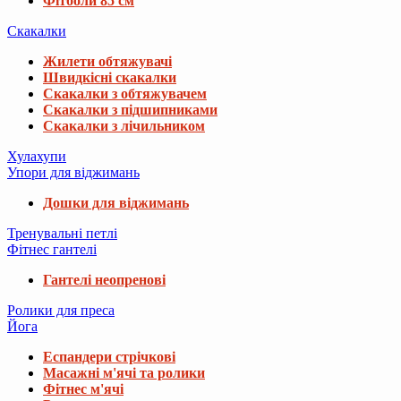
Фітболи 85 см
Скакалки
Жилети обтяжувачі
Швидкісні скакалки
Скакалки з обтяжувачем
Скакалки з підшипниками
Скакалки з лічильником
Хулахупи
Упори для віджимань
Дошки для віджимань
Тренувальні петлі
Фітнес гантелі
Гантелі неопренові
Ролики для преса
Йога
Еспандери стрічкові
Масажні м'ячі та ролики
Фітнес м'ячі