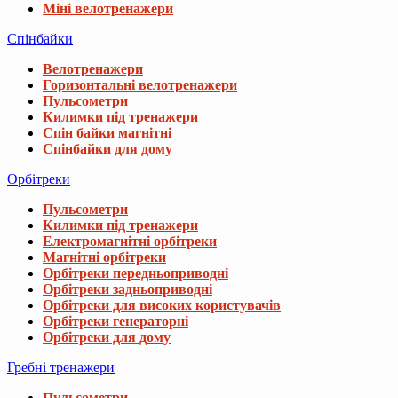
Міні велотренажери
Спінбайки
Велотренажери
Горизонтальні велотренажери
Пульсометри
Килимки під тренажери
Спін байки магнітні
Спінбайки для дому
Орбітреки
Пульсометри
Килимки під тренажери
Електромагнітні орбітреки
Магнітні орбітреки
Орбітреки передньоприводні
Орбітреки задньоприводні
Орбітреки для високих користувачів
Орбітреки генераторні
Орбітреки для дому
Гребні тренажери
Пульсометри