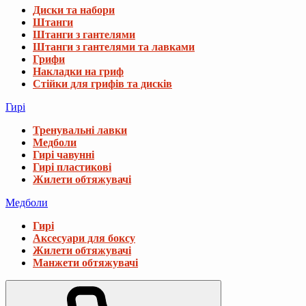
Диски та набори
Штанги
Штанги з гантелями
Штанги з гантелями та лавками
Грифи
Накладки на гриф
Стійки для грифів та дисків
Гирі
Тренувальні лавки
Медболи
Гирі чавунні
Гирі пластикові
Жилети обтяжувачі
Медболи
Гирі
Аксесуари для боксу
Жилети обтяжувачі
Манжети обтяжувачі