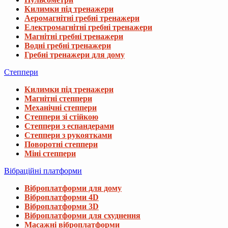
Килимки під тренажери
Аеромагнітні гребні тренажери
Електромагнітні гребні тренажери
Магнітні гребні тренажери
Водні гребні тренажери
Гребні тренажери для дому
Степпери
Килимки під тренажери
Магнітні степпери
Механічні степпери
Степпери зі стійкою
Степпери з еспандерами
Степпери з рукоятками
Поворотні степпери
Міні степпери
Вібраційні платформи
Віброплатформи для дому
Віброплатформи 4D
Віброплатформи 3D
Віброплатформи для схуднення
Масажні віброплатформи