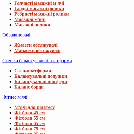
Голчасті масажні м'ячі
Гладкі масажні ролики
Ребристі масажні ролики
Масажні м'ячі
Масажні ролики
Обважнювачі
Жилети обтяжувачі
Манжети обтяжувачі
Степ та балансувальні платформи
Степ-платформи
Балансувальні подушки
Балансувальні півсфери
Баланс борди
Фітнес м'ячі
М'ячі для пілатесу
Фітболи 45 см
Фітболи 55 см
Фітболи 65 см
Фітболи 75 см