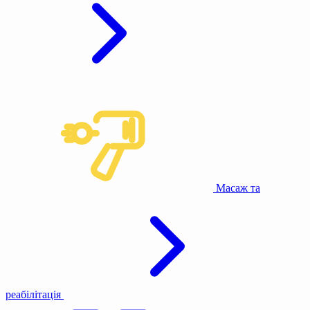
Масаж та
реабілітація