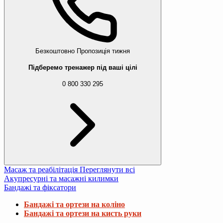
Безкоштовно
Пропозиція тижня
Підберемо тренажер під ваші цілі
0 800 330 295
Масаж та реабілітація
Переглянути всі
Акупресурні та масажні килимки
Бандажі та фіксатори
Бандажі та ортези на коліно
Бандажі та ортези на кисть руки