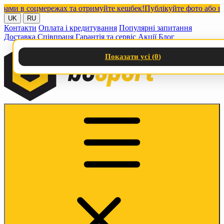
и в соцмережах та отримуйте кешбек!
Публікуйте фото або відео 
UK
RU
Контакти
Оплата і кредитування
Популярні запитання
Доставка
Співпраця
Гарантія та сервіс
Акції
Блог
Показати усі (
0
)