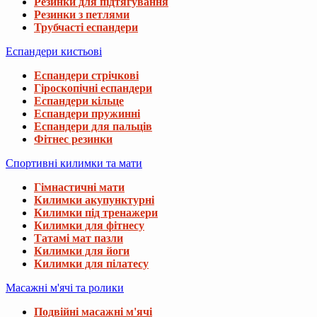
Резинки для підтягування
Резинки з петлями
Трубчасті еспандери
Еспандери кистьові
Еспандери стрічкові
Гіроскопічні еспандери
Еспандери кільце
Еспандери пружинні
Еспандери для пальців
Фітнес резинки
Спортивні килимки та мати
Гімнастичні мати
Килимки акупунктурні
Килимки під тренажери
Килимки для фітнесу
Татамі мат пазли
Килимки для йоги
Килимки для пілатесу
Масажні м'ячі та ролики
Подвійні масажні м'ячі