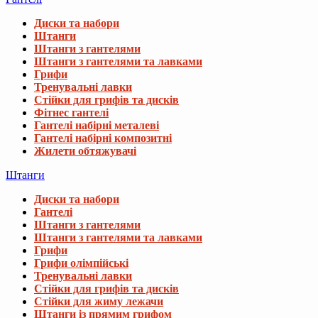
Диски та набори
Штанги
Штанги з гантелями
Штанги з гантелями та лавками
Грифи
Тренувальні лавки
Стійки для грифів та дисків
Фітнес гантелі
Гантелі набірні металеві
Гантелі набірні композитні
Жилети обтяжувачі
Штанги
Диски та набори
Гантелі
Штанги з гантелями
Штанги з гантелями та лавками
Грифи
Грифи олімпійські
Тренувальні лавки
Стійки для грифів та дисків
Стійки для жиму лежачи
Штанги із прямим грифом