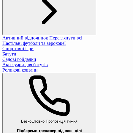
Активний відпочинок
Переглянути всі
Настільні футболи та аерохокеї
Спортивні ігри
Батути
Садові гойдалки
Аксесуари для батутів
Роликові ковзани
Безкоштовно
Пропозиція тижня
Підберемо тренажер під ваші цілі