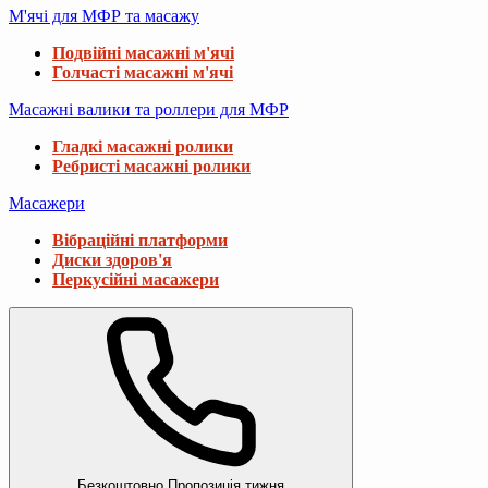
М'ячі для МФР та масажу
Подвійні масажні м'ячі
Голчасті масажні м'ячі
Масажні валики та роллери для МФР
Гладкі масажні ролики
Ребристі масажні ролики
Масажери
Вібраційні платформи
Диски здоров'я
Перкусійні масажери
Безкоштовно
Пропозиція тижня