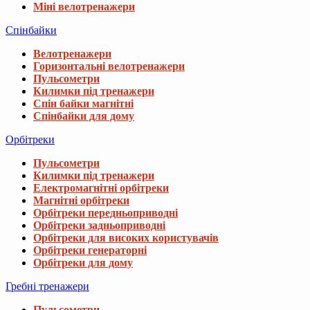
Міні велотренажери
Спінбайки
Велотренажери
Горизонтальні велотренажери
Пульсометри
Килимки під тренажери
Спін байки магнітні
Спінбайки для дому
Орбітреки
Пульсометри
Килимки під тренажери
Електромагнітні орбітреки
Магнітні орбітреки
Орбітреки передньоприводні
Орбітреки задньоприводні
Орбітреки для високих користувачів
Орбітреки генераторні
Орбітреки для дому
Гребні тренажери
Пульсометри