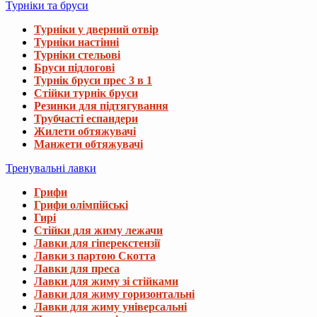
Турніки та бруси
Турніки у дверний отвір
Турніки настінні
Турніки стельові
Бруси підлогові
Турнік бруси прес 3 в 1
Стійки турнік бруси
Резинки для підтягування
Трубчасті еспандери
Жилети обтяжувачі
Манжети обтяжувачі
Тренувальні лавки
Грифи
Грифи олімпійські
Гирі
Стійки для жиму лежачи
Лавки для гіперекстензії
Лавки з партою Скотта
Лавки для преса
Лавки для жиму зі стійками
Лавки для жиму горизонтальні
Лавки для жиму універсальні