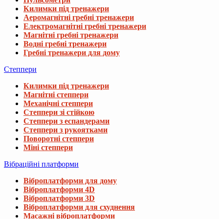
Килимки під тренажери
Аеромагнітні гребні тренажери
Електромагнітні гребні тренажери
Магнітні гребні тренажери
Водні гребні тренажери
Гребні тренажери для дому
Степпери
Килимки під тренажери
Магнітні степпери
Механічні степпери
Степпери зі стійкою
Степпери з еспандерами
Степпери з рукоятками
Поворотні степпери
Міні степпери
Вібраційні платформи
Віброплатформи для дому
Віброплатформи 4D
Віброплатформи 3D
Віброплатформи для схуднення
Масажні віброплатформи