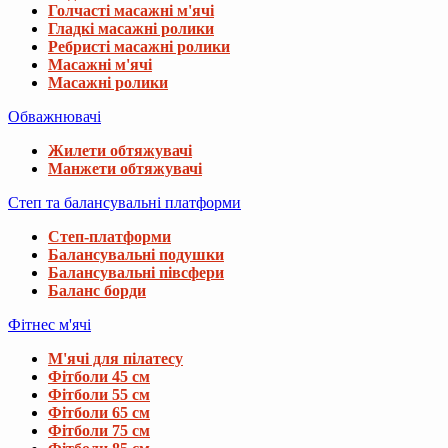
Голчасті масажні м'ячі
Гладкі масажні ролики
Ребристі масажні ролики
Масажні м'ячі
Масажні ролики
Обважнювачі
Жилети обтяжувачі
Манжети обтяжувачі
Степ та балансувальні платформи
Степ-платформи
Балансувальні подушки
Балансувальні півсфери
Баланс борди
Фітнес м'ячі
М'ячі для пілатесу
Фітболи 45 см
Фітболи 55 см
Фітболи 65 см
Фітболи 75 см