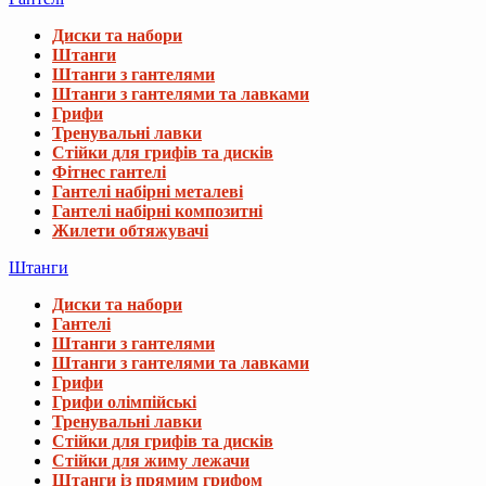
Диски та набори
Штанги
Штанги з гантелями
Штанги з гантелями та лавками
Грифи
Тренувальні лавки
Стійки для грифів та дисків
Фітнес гантелі
Гантелі набірні металеві
Гантелі набірні композитні
Жилети обтяжувачі
Штанги
Диски та набори
Гантелі
Штанги з гантелями
Штанги з гантелями та лавками
Грифи
Грифи олімпійські
Тренувальні лавки
Стійки для грифів та дисків
Стійки для жиму лежачи
Штанги із прямим грифом