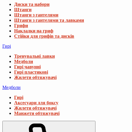
Диски та набори
Штанги
Штанги з гантелями
Штанги з гантелями та лавками
Грифи
Накладки на гриф
Стійки для грифів та дисків
Гирі
Тренувальні лавки
Медболи
Гирі чавунні
Гирі пластикові
Жилети обтяжувачі
Медболи
Гирі
Аксесуари для боксу
Жилети обтяжувачі
Манжети обтяжувачі