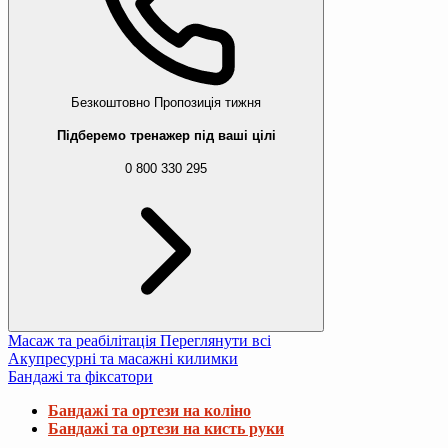
Безкоштовно
Пропозиція тижня
Підберемо тренажер під ваші цілі
0 800 330 295
Масаж та реабілітація
Переглянути всі
Акупресурні та масажні килимки
Бандажі та фіксатори
Бандажі та ортези на коліно
Бандажі та ортези на кисть руки