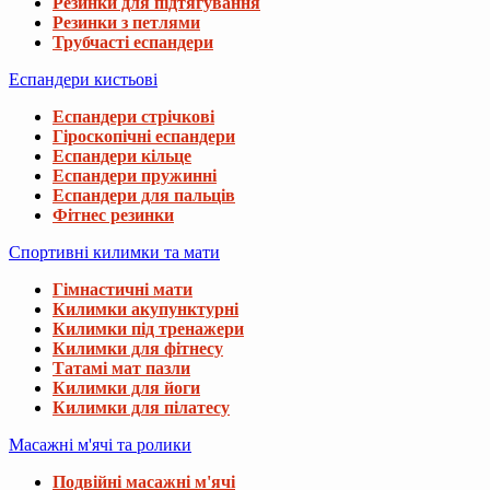
Резинки для підтягування
Резинки з петлями
Трубчасті еспандери
Еспандери кистьові
Еспандери стрічкові
Гіроскопічні еспандери
Еспандери кільце
Еспандери пружинні
Еспандери для пальців
Фітнес резинки
Спортивні килимки та мати
Гімнастичні мати
Килимки акупунктурні
Килимки під тренажери
Килимки для фітнесу
Татамі мат пазли
Килимки для йоги
Килимки для пілатесу
Масажні м'ячі та ролики
Подвійні масажні м'ячі