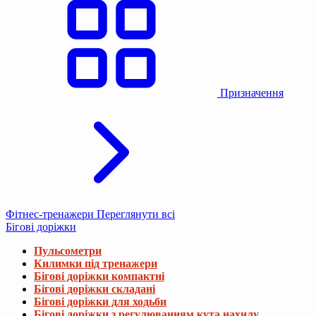
Призначення
Фітнес-тренажери
Переглянути всі
Бігові доріжки
Пульсометри
Килимки під тренажери
Бігові доріжки компактні
Бігові доріжки складані
Бігові доріжки для ходьби
Бігові доріжки з регулюванням кута нахилу