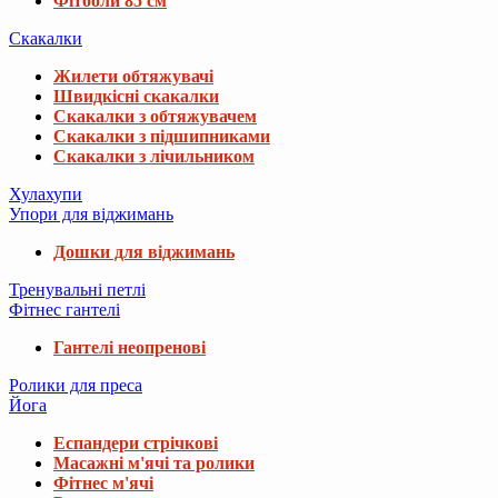
Фітболи 85 см
Скакалки
Жилети обтяжувачі
Швидкісні скакалки
Скакалки з обтяжувачем
Скакалки з підшипниками
Скакалки з лічильником
Хулахупи
Упори для віджимань
Дошки для віджимань
Тренувальні петлі
Фітнес гантелі
Гантелі неопренові
Ролики для преса
Йога
Еспандери стрічкові
Масажні м'ячі та ролики
Фітнес м'ячі