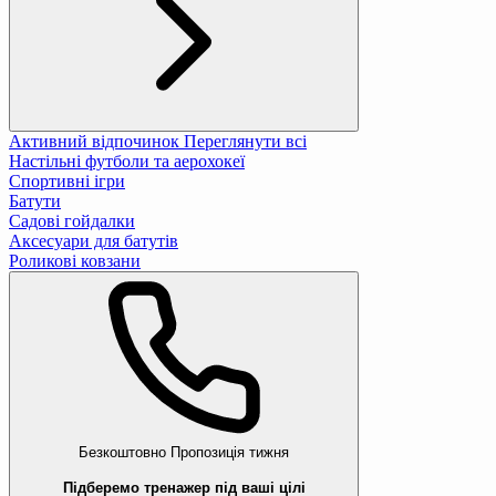
Активний відпочинок
Переглянути всі
Настільні футболи та аерохокеї
Спортивні ігри
Батути
Садові гойдалки
Аксесуари для батутів
Роликові ковзани
Безкоштовно
Пропозиція тижня
Підберемо тренажер під ваші цілі