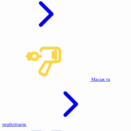
Масаж та
реабілітація