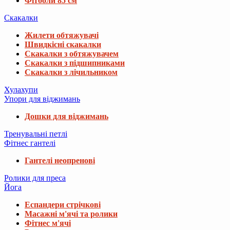
Фітболи 85 см
Скакалки
Жилети обтяжувачі
Швидкісні скакалки
Скакалки з обтяжувачем
Скакалки з підшипниками
Скакалки з лічильником
Хулахупи
Упори для віджимань
Дошки для віджимань
Тренувальні петлі
Фітнес гантелі
Гантелі неопренові
Ролики для преса
Йога
Еспандери стрічкові
Масажні м'ячі та ролики
Фітнес м'ячі