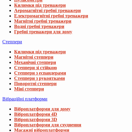
Килимки під тренажери
Аеромагнітні гребні тренажери
Електромагнітні гребні тренажери
Магнітні гребні тренажери
Водні гребні тренажери
Гребні тренажери для дому
Степпери
Килимки під тренажери
Магнітні степпери
Механічні степпери
Степпери зі стійкою
Степпери з еспандерами
Степпери з рукоятками
Поворотні степпери
Міні степпери
Вібраційні платформи
Віброплатформи для дому
Віброплатформи 4D
Віброплатформи 3D
Віброплатформи для схуднення
Масажні віброплатформи