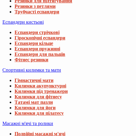
Резинки для підтягування
Резинки з петлями
Трубчасті еспандери
Еспандери кистьові
Еспандери стрічкові
Гіроскопічні еспандери
Еспандери кільце
Еспандери пружинні
Еспандери для пальців
Фітнес резинки
Спортивні килимки та мати
Гімнастичні мати
Килимки акупунктурні
Килимки під тренажери
Килимки для фітнесу
Татамі мат пазли
Килимки для йоги
Килимки для пілатесу
Масажні м'ячі та ролики
Подвійні масажні м'ячі