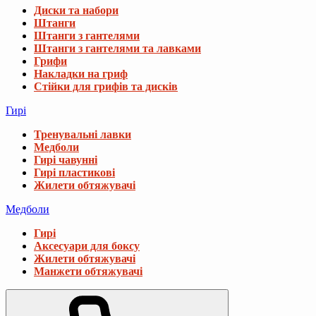
Диски та набори
Штанги
Штанги з гантелями
Штанги з гантелями та лавками
Грифи
Накладки на гриф
Стійки для грифів та дисків
Гирі
Тренувальні лавки
Медболи
Гирі чавунні
Гирі пластикові
Жилети обтяжувачі
Медболи
Гирі
Аксесуари для боксу
Жилети обтяжувачі
Манжети обтяжувачі