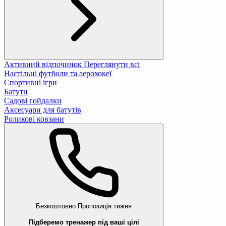
Активний відпочинок
Переглянути всі
Настільні футболи та аерохокеї
Спортивні ігри
Батути
Садові гойдалки
Аксесуари для батутів
Роликові ковзани
Безкоштовно
Пропозиція тижня
Підберемо тренажер під ваші цілі