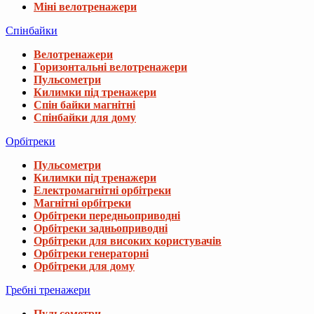
Міні велотренажери
Спінбайки
Велотренажери
Горизонтальні велотренажери
Пульсометри
Килимки під тренажери
Спін байки магнітні
Спінбайки для дому
Орбітреки
Пульсометри
Килимки під тренажери
Електромагнітні орбітреки
Магнітні орбітреки
Орбітреки передньоприводні
Орбітреки задньоприводні
Орбітреки для високих користувачів
Орбітреки генераторні
Орбітреки для дому
Гребні тренажери
Пульсометри