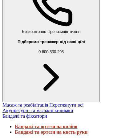
Безкоштовно
Пропозиція тижня
Підберемо тренажер під ваші цілі
0 800 330 295
Масаж та реабілітація
Переглянути всі
Акупресурні та масажні килимки
Бандажі та фіксатори
Бандажі та ортези на коліно
Бандажі та ортези на кисть руки