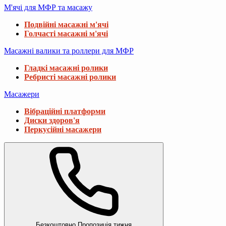
М'ячі для МФР та масажу
Подвійні масажні м'ячі
Голчасті масажні м'ячі
Масажні валики та роллери для МФР
Гладкі масажні ролики
Ребристі масажні ролики
Масажери
Вібраційні платформи
Диски здоров'я
Перкусійні масажери
Безкоштовно
Пропозиція тижня