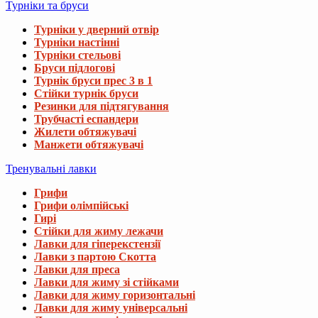
Турніки та бруси
Турніки у дверний отвір
Турніки настінні
Турніки стельові
Бруси підлогові
Турнік бруси прес 3 в 1
Стійки турнік бруси
Резинки для підтягування
Трубчасті еспандери
Жилети обтяжувачі
Манжети обтяжувачі
Тренувальні лавки
Грифи
Грифи олімпійські
Гирі
Стійки для жиму лежачи
Лавки для гіперекстензії
Лавки з партою Скотта
Лавки для преса
Лавки для жиму зі стійками
Лавки для жиму горизонтальні
Лавки для жиму універсальні