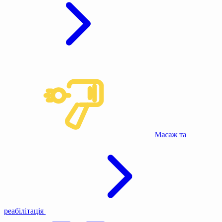
Масаж та
реабілітація