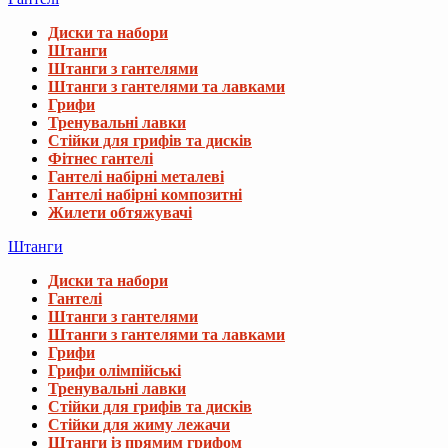
Диски та набори
Штанги
Штанги з гантелями
Штанги з гантелями та лавками
Грифи
Тренувальні лавки
Стійки для грифів та дисків
Фітнес гантелі
Гантелі набірні металеві
Гантелі набірні композитні
Жилети обтяжувачі
Штанги
Диски та набори
Гантелі
Штанги з гантелями
Штанги з гантелями та лавками
Грифи
Грифи олімпійські
Тренувальні лавки
Стійки для грифів та дисків
Стійки для жиму лежачи
Штанги із прямим грифом