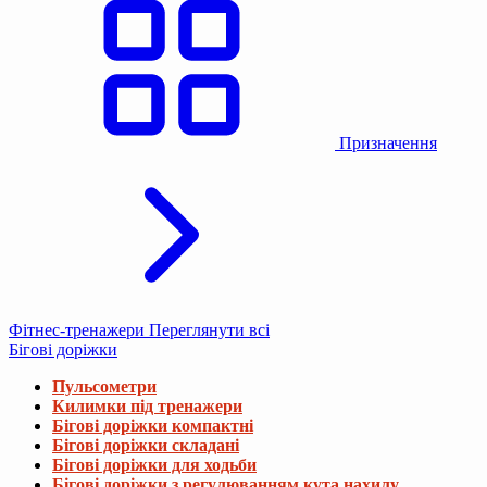
Призначення
Фітнес-тренажери
Переглянути всі
Бігові доріжки
Пульсометри
Килимки під тренажери
Бігові доріжки компактні
Бігові доріжки складані
Бігові доріжки для ходьби
Бігові доріжки з регулюванням кута нахилу