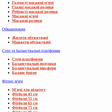
Голчасті масажні м'ячі
Гладкі масажні ролики
Ребристі масажні ролики
Масажні м'ячі
Масажні ролики
Обважнювачі
Жилети обтяжувачі
Манжети обтяжувачі
Степ та балансувальні платформи
Степ-платформи
Балансувальні подушки
Балансувальні півсфери
Баланс борди
Фітнес м'ячі
М'ячі для пілатесу
Фітболи 45 см
Фітболи 55 см
Фітболи 65 см
Фітболи 75 см