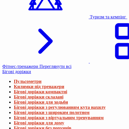
Туризм та кемпінг
Фітнес-тренажери
Переглянути всі
Бігові доріжки
Пульсометри
Килимки під тренажери
Бігові доріжки компактні
Бігові доріжки складані
Бігові доріжки для ходьби
Бігові доріжки з регулюванням кута нахилу
Бігові доріжки з широким полотном
Бігові доріжки з віртуальним тренуванням
Бігові доріжки для дому
Бігові доріжки без поручнів