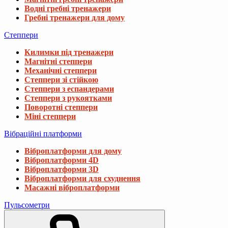
Водні гребні тренажери
Гребні тренажери для дому
Степпери
Килимки під тренажери
Магнітні степпери
Механічні степпери
Степпери зі стійкою
Степпери з еспандерами
Степпери з рукоятками
Поворотні степпери
Міні степпери
Вібраційні платформи
Віброплатформи для дому
Віброплатформи 4D
Віброплатформи 3D
Віброплатформи для схуднення
Масажні віброплатформи
Пульсометри