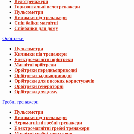
Велотренажери
Горизонтальні велотренажери
Пульсометри
Килимки під тренажери
Спін байки магнітні
Спінбайки для дому
Орбітреки
Пульсометри
Килимки під тренажери
Електромагнітні орбітреки
Магнітні орбітреки
Орбітреки передньоприводні
Орбітреки задньоприводні
Орбітреки для високих користувачів
Орбітреки генераторні
Орбітреки для дому
Гребні тренажери
Пульсометри
Килимки під тренажери
Аеромагнітні гребні тренажери
Електромагнітні гребні тренажери
Магнітні гребні тренажери