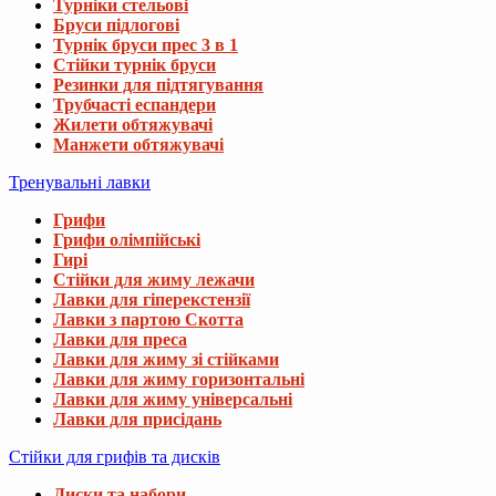
Турніки стельові
Бруси підлогові
Турнік бруси прес 3 в 1
Стійки турнік бруси
Резинки для підтягування
Трубчасті еспандери
Жилети обтяжувачі
Манжети обтяжувачі
Тренувальні лавки
Грифи
Грифи олімпійські
Гирі
Стійки для жиму лежачи
Лавки для гіперекстензії
Лавки з партою Скотта
Лавки для преса
Лавки для жиму зі стійками
Лавки для жиму горизонтальні
Лавки для жиму універсальні
Лавки для присідань
Стійки для грифів та дисків
Диски та набори