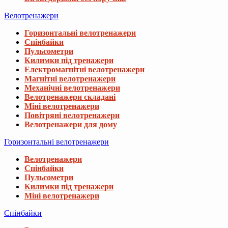
Велотренажери
Горизонтальні велотренажери
Спінбайки
Пульсометри
Килимки під тренажери
Електромагнітні велотренажери
Магнітні велотренажери
Механічні велотренажери
Велотренажери складані
Міні велотренажери
Повітряні велотренажери
Велотренажери для дому
Горизонтальні велотренажери
Велотренажери
Спінбайки
Пульсометри
Килимки під тренажери
Міні велотренажери
Спінбайки